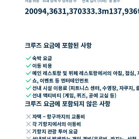
처음 취항
최대 승객 수
승무원 수
전체 길이 (미터)
총 톤수
2009
4,363
1,370
333.3
m
137,936
크루즈 요금에 포함된 사항
check
숙박 요금
check
이동 비용
check
메인 레스토랑 및 뷔페 레스토랑에서의 아침, 점심, 
check
쇼, 이벤트 등 엔터테인먼트
check
선내 시설 이용료 (피트니스 센터, 수영장, 자쿠지, 
check
선내 액티비티 (게임, 퀴즈, 공예 교실 등)
크루즈 요금에 포함되지 않은 사항
close
자택 ~ 항구까지의 교통비
close
각 기항지에서의 이동비
close
기항지 관광 투어 요금
close
선내에서 발생하는 개인 경비(음료비, 카지노, 상점, Wi