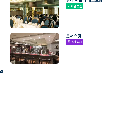
빌라 베르데 레스토랑
요금 포함
check
붓처스컷
추가 요금
paid
빌리