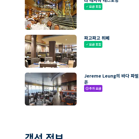
라 레지아 레스토랑
요금 포함
check
파고파고 뷔페
요금 포함
check
Jereme Leung의 바다 파
온
추가 요금
paid
객선 정보