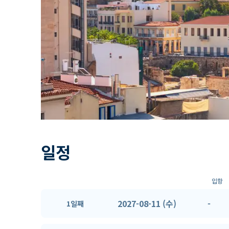
일정
입항
2027-08-11 (수)
-
1일째