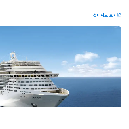
선내지도 보기
ungroup