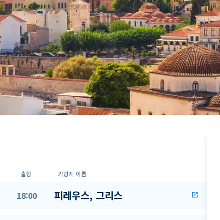
출항
기항지 이름
피레우스, 그리스
18:00
open_in_new