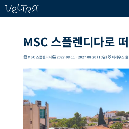
ading...
딩
…
MSC 스플렌디다로 떠
directions_boat
card_travel
location_on
MSC 스플렌디다
2027-08-11
-
2027-08-20
(
10일
)
피레우스 출