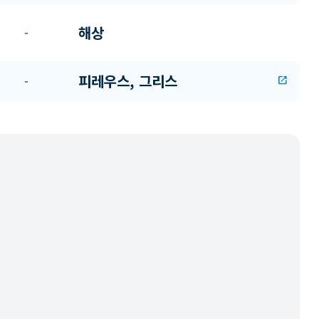
해상
-
피레우스, 그리스
-
open_in_new