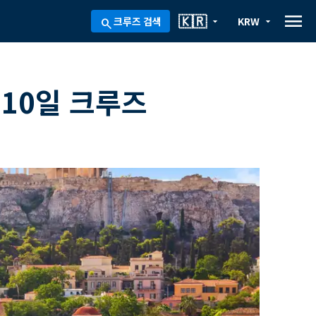
menu
🇰🇷
크루즈 검색
KRW
arrow_drop_down
arrow_drop_down
search
10일 크루즈