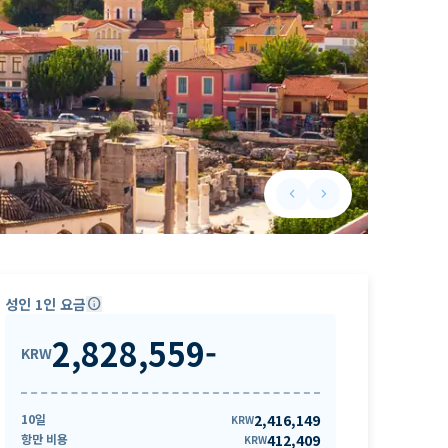
keyboard_arrow_left
keyboard_arrow_right
Previous slide
Next slide
성인 1인 요금
info
2,828,559
-
KRW
10일
2,416,149
KRW
항만 비용
412,409
KRW