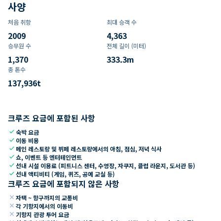
사양
처음 취항
최대 승객 수
2009
4,363
승무원 수
전체 길이 (미터)
1,370
333.3
m
총 톤수
137,936
t
크루즈 요금에 포함된 사항
check
숙박 요금
check
이동 비용
check
메인 레스토랑 및 뷔페 레스토랑에서의 아침, 점심, 저녁 식사
check
쇼, 이벤트 등 엔터테인먼트
check
선내 시설 이용료 (피트니스 센터, 수영장, 자쿠지, 클럽 라운지, 도서관 등)
check
선내 액티비티 (게임, 퀴즈, 공예 교실 등)
크루즈 요금에 포함되지 않은 사항
close
자택 ~ 항구까지의 교통비
close
각 기항지에서의 이동비
close
기항지 관광 투어 요금