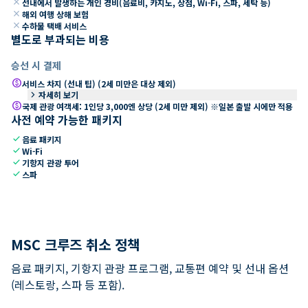
close
선내에서 발생하는 개인 경비(음료비, 카지노, 상점, Wi-Fi, 스파, 세탁 등)
close
해외 여행 상해 보험
close
수하물 택배 서비스
별도로 부과되는 비용
승선 시 결제
paid
서비스 차지 (선내 팁) (2세 미만은 대상 제외)
keyboard_arrow_right
자세히 보기
paid
국제 관광 여객세: 1인당 3,000엔 상당 (2세 미만 제외) ※일본 출발 시에만 적용
사전 예약 가능한 패키지
check
음료 패키지
check
Wi-Fi
check
기항지 관광 투어
check
스파
MSC 크루즈 취소 정책
음료 패키지, 기항지 관광 프로그램, 교통편 예약 및 선내 옵션
(레스토랑, 스파 등 포함).