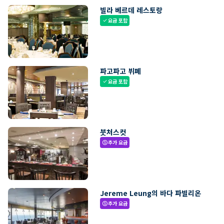
빌라 베르데 레스토랑
요금 포함
check
파고파고 뷔페
요금 포함
check
붓처스컷
추가 요금
paid
Jereme Leung의 바다 파빌리온
추가 요금
paid