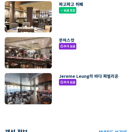
파고파고 뷔페
요금 포함
check
붓처스컷
추가 요금
paid
Jereme Leung의 바다 파빌리온
추가 요금
paid
객선 정보
선내지도 보기
ungroup