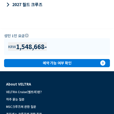
keyboard_arrow_right
2027 월드 크루즈
성인 1인 요금
info
1,548,668
-
KRW
expand_circle_right
예약 가능 여부 확인
About VELTRA
VELTRA Cruise(벨트라)란?
자주 묻는 질문
MSC크루즈에 관한 질문
프린세스 크루즈에 관한 질문