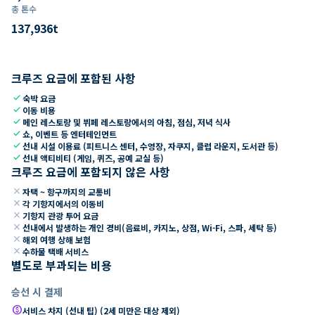
총 톤수
137,936
t
크루즈 요금에 포함된 사항
check
숙박 요금
check
이동 비용
check
메인 레스토랑 및 뷔페 레스토랑에서의 아침, 점심, 저녁 식사
check
쇼, 이벤트 등 엔터테인먼트
check
선내 시설 이용료 (피트니스 센터, 수영장, 자쿠지, 클럽 라운지, 도서관 등)
check
선내 액티비티 (게임, 퀴즈, 공예 교실 등)
크루즈 요금에 포함되지 않은 사항
close
자택 ~ 항구까지의 교통비
close
각 기항지에서의 이동비
close
기항지 관광 투어 요금
close
선내에서 발생하는 개인 경비(음료비, 카지노, 상점, Wi-Fi, 스파, 세탁 등)
close
해외 여행 상해 보험
close
수하물 택배 서비스
별도로 부과되는 비용
승선 시 결제
paid
서비스 차지 (선내 팁) (2세 미만은 대상 제외)