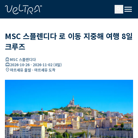
ading...
딩
menu
…
search
MSC 스플렌디다 로 이동 지중해 여행 8일
크루즈
directions_boat
MSC 스플렌디다
card_travel
2026-10-26
-
2026-11-02
(
8일
)
location_on
마르세유 출발 - 마르세유 도착