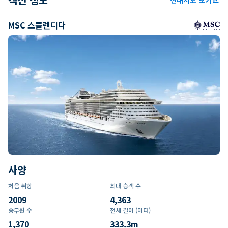
MSC 스플렌디다
사양
처음 취항
최대 승객 수
2009
4,363
승무원 수
전체 길이 (미터)
1,370
333.3
m