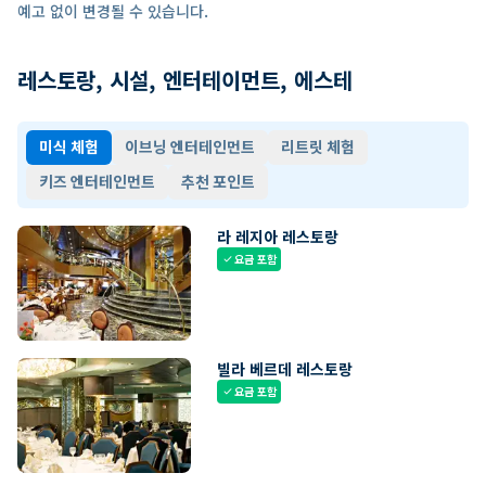
예고 없이 변경될 수 있습니다.
레스토랑, 시설, 엔터테이먼트, 에스테
미식 체험
이브닝 엔터테인먼트
리트릿 체험
키즈 엔터테인먼트
추천 포인트
라 레지아 레스토랑
요금 포함
check
빌라 베르데 레스토랑
요금 포함
check