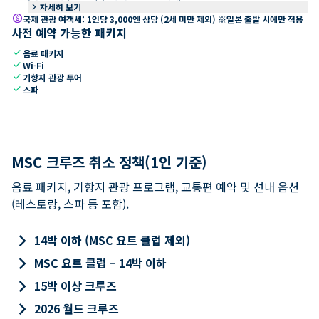
keyboard_arrow_right
자세히 보기
paid
국제 관광 여객세: 1인당 3,000엔 상당 (2세 미만 제외) ※일본 출발 시에만 적용
사전 예약 가능한 패키지
check
음료 패키지
check
Wi-Fi
check
기항지 관광 투어
check
스파
MSC 크루즈 취소 정책(1인 기준)
음료 패키지, 기항지 관광 프로그램, 교통편 예약 및 선내 옵션
(레스토랑, 스파 등 포함).
keyboard_arrow_right
14박 이하 (MSC 요트 클럽 제외)
keyboard_arrow_right
MSC 요트 클럽 – 14박 이하
keyboard_arrow_right
15박 이상 크루즈
keyboard_arrow_right
2026 월드 크루즈