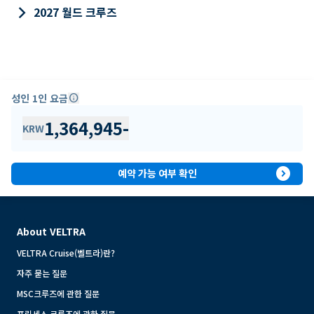
keyboard_arrow_right
2027 월드 크루즈
성인 1인 요금
info
1,364,945
-
KRW
expand_circle_right
예약 가능 여부 확인
About VELTRA
VELTRA Cruise(벨트라)란?
자주 묻는 질문
MSC크루즈에 관한 질문
프린세스 크루즈에 관한 질문