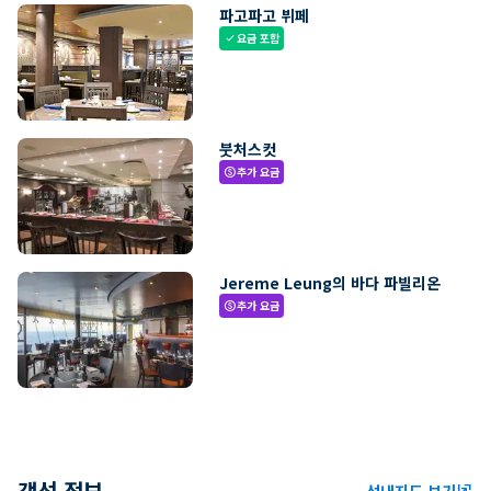
파고파고 뷔페
요금 포함
check
붓처스컷
추가 요금
paid
Jereme Leung의 바다 파빌리온
추가 요금
paid
객선 정보
선내지도 보기
ungroup