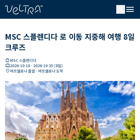
ading...
딩
menu
…
search
MSC 스플렌디다 로 이동 지중해 여행 8일
크루즈
directions_boat
MSC 스플렌디다
card_travel
2026-10-18
-
2026-10-25
(
8일
)
location_on
바르셀로나 출발 - 바르셀로나 도착