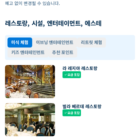
예고 없이 변경될 수 있습니다.
레스토랑, 시설, 엔터테이먼트, 에스테
미식 체험
이브닝 엔터테인먼트
리트릿 체험
키즈 엔터테인먼트
추천 포인트
라 레지아 레스토랑
요금 포함
check
빌라 베르데 레스토랑
요금 포함
check