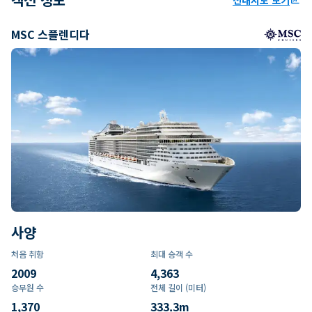
MSC 스플렌디다
사양
처음 취항
최대 승객 수
2009
4,363
승무원 수
전체 길이 (미터)
1,370
333.3
m