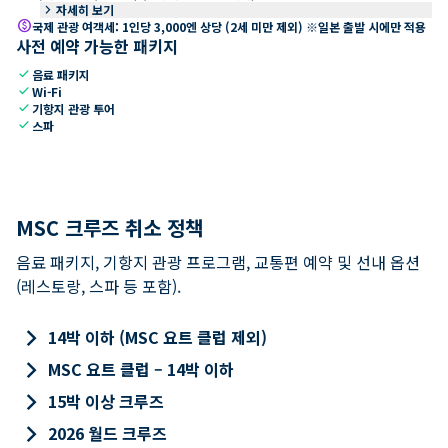
keyboard_arrow_right
자세히 보기
paid
국제 관광 여객세: 1인당 3,000엔 상당 (2세 미만 제외) ※일본 출발 시에만 적용
사전 예약 가능한 패키지
check
음료 패키지
check
Wi-Fi
check
기항지 관광 투어
check
스파
MSC 크루즈 취소 정책
음료 패키지, 기항지 관광 프로그램, 교통편 예약 및 선내 옵션
(레스토랑, 스파 등 포함).
keyboard_arrow_right
14박 이하 (MSC 요트 클럽 제외)
keyboard_arrow_right
MSC 요트 클럽 – 14박 이하
keyboard_arrow_right
15박 이상 크루즈
keyboard_arrow_right
2026 월드 크루즈