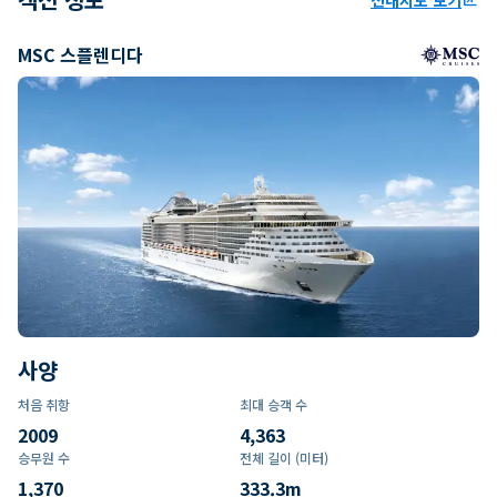
MSC 스플렌디다
사양
처음 취항
최대 승객 수
2009
4,363
승무원 수
전체 길이 (미터)
1,370
333.3
m