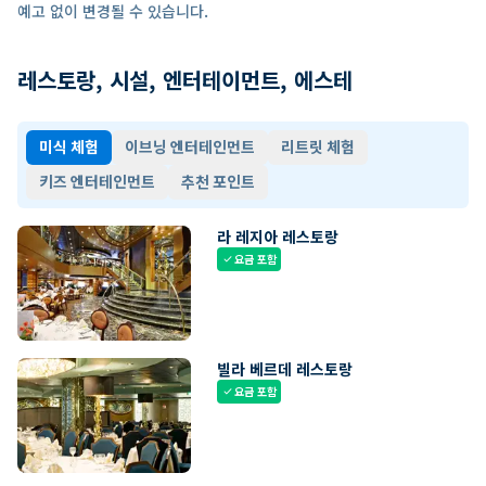
예고 없이 변경될 수 있습니다.
레스토랑, 시설, 엔터테이먼트, 에스테
미식 체험
이브닝 엔터테인먼트
리트릿 체험
키즈 엔터테인먼트
추천 포인트
라 레지아 레스토랑
요금 포함
check
빌라 베르데 레스토랑
요금 포함
check