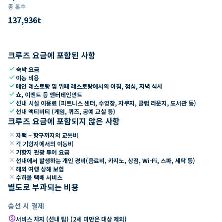
총 톤수
137,936
t
크루즈 요금에 포함된 사항
check
숙박 요금
check
이동 비용
check
메인 레스토랑 및 뷔페 레스토랑에서의 아침, 점심, 저녁 식사
check
쇼, 이벤트 등 엔터테인먼트
check
선내 시설 이용료 (피트니스 센터, 수영장, 자쿠지, 클럽 라운지, 도서관 등)
check
선내 액티비티 (게임, 퀴즈, 공예 교실 등)
크루즈 요금에 포함되지 않은 사항
close
자택 ~ 항구까지의 교통비
close
각 기항지에서의 이동비
close
기항지 관광 투어 요금
close
선내에서 발생하는 개인 경비(음료비, 카지노, 상점, Wi-Fi, 스파, 세탁 등)
close
해외 여행 상해 보험
close
수하물 택배 서비스
별도로 부과되는 비용
승선 시 결제
paid
서비스 차지 (선내 팁) (2세 미만은 대상 제외)