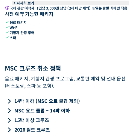
keyboard_arrow_right
자세히 보기
paid
국제 관광 여객세: 1인당 3,000엔 상당 (2세 미만 제외) ※일본 출발 시에만 적용
사전 예약 가능한 패키지
check
음료 패키지
check
Wi-Fi
check
기항지 관광 투어
check
스파
MSC 크루즈 취소 정책
음료 패키지, 기항지 관광 프로그램, 교통편 예약 및 선내 옵션
(레스토랑, 스파 등 포함).
keyboard_arrow_right
14박 이하 (MSC 요트 클럽 제외)
keyboard_arrow_right
MSC 요트 클럽 – 14박 이하
keyboard_arrow_right
15박 이상 크루즈
keyboard_arrow_right
2026 월드 크루즈