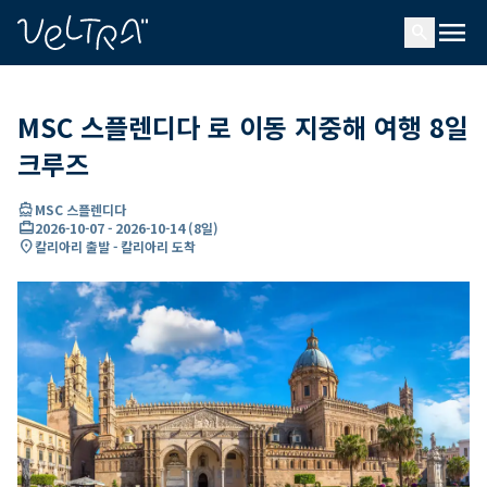
ading...
딩
menu
…
search
MSC 스플렌디다 로 이동 지중해 여행 8일
크루즈
directions_boat
MSC 스플렌디다
card_travel
2026-10-07
-
2026-10-14
(
8일
)
location_on
칼리아리 출발 - 칼리아리 도착