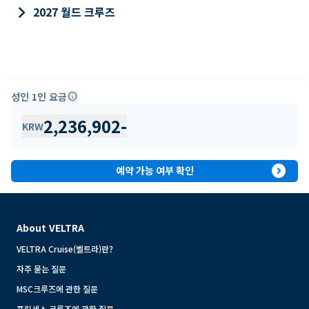
keyboard_arrow_right
2027 월드 크루즈
성인 1인 요금
info
2,236,902
-
KRW
expand_circle_right
예약 가능 여부 확인
About VELTRA
VELTRA Cruise(벨트라)란?
자주 묻는 질문
MSC크루즈에 관한 질문
프린세스 크루즈에 관한 질문