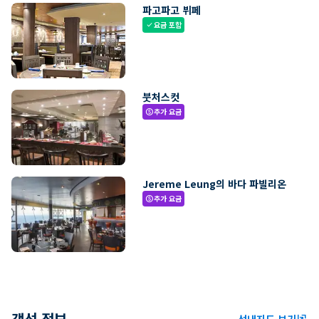
파고파고 뷔페
요금 포함
check
붓처스컷
추가 요금
paid
Jereme Leung의 바다 파빌리온
추가 요금
paid
객선 정보
선내지도 보기
ungroup