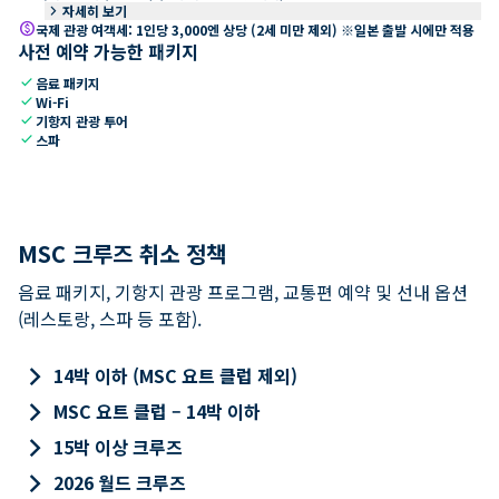
keyboard_arrow_right
자세히 보기
paid
국제 관광 여객세: 1인당 3,000엔 상당 (2세 미만 제외) ※일본 출발 시에만 적용
사전 예약 가능한 패키지
check
음료 패키지
check
Wi-Fi
check
기항지 관광 투어
check
스파
MSC 크루즈 취소 정책
음료 패키지, 기항지 관광 프로그램, 교통편 예약 및 선내 옵션
(레스토랑, 스파 등 포함).
keyboard_arrow_right
14박 이하 (MSC 요트 클럽 제외)
keyboard_arrow_right
MSC 요트 클럽 – 14박 이하
keyboard_arrow_right
15박 이상 크루즈
keyboard_arrow_right
2026 월드 크루즈