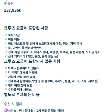
총 톤수
137,936
t
크루즈 요금에 포함된 사항
check
숙박 요금
check
이동 비용
check
메인 레스토랑 및 뷔페 레스토랑에서의 아침, 점심, 저녁 식사
check
쇼, 이벤트 등 엔터테인먼트
check
선내 시설 이용료 (피트니스 센터, 수영장, 자쿠지, 클럽 라운지, 도서관 등)
check
선내 액티비티 (게임, 퀴즈, 공예 교실 등)
크루즈 요금에 포함되지 않은 사항
close
자택 ~ 항구까지의 교통비
close
각 기항지에서의 이동비
close
기항지 관광 투어 요금
close
선내에서 발생하는 개인 경비(음료비, 카지노, 상점, Wi-Fi, 스파, 세탁 등)
close
해외 여행 상해 보험
close
수하물 택배 서비스
별도로 부과되는 비용
승선 시 결제
paid
서비스 차지 (선내 팁) (2세 미만은 대상 제외)