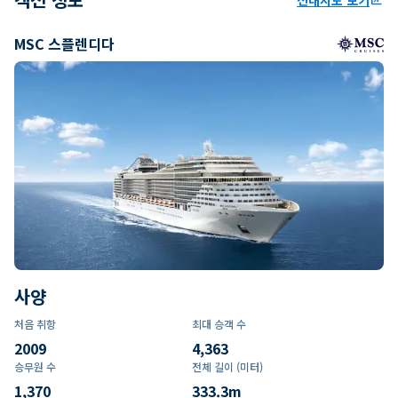
MSC 스플렌디다
사양
처음 취항
최대 승객 수
2009
4,363
승무원 수
전체 길이 (미터)
1,370
333.3
m