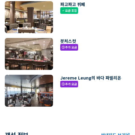
파고파고 뷔페
요금 포함
check
붓처스컷
추가 요금
paid
Jereme Leung의 바다 파빌리온
추가 요금
paid
객선 정보
선내지도 보기
ungroup