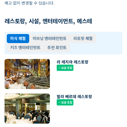
예고 없이 변경될 수 있습니다.
레스토랑, 시설, 엔터테이먼트, 에스테
미식 체험
이브닝 엔터테인먼트
리트릿 체험
키즈 엔터테인먼트
추천 포인트
라 레지아 레스토랑
요금 포함
check
빌라 베르데 레스토랑
요금 포함
check