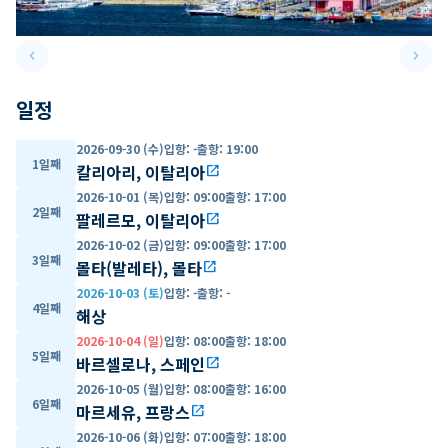
keyboard_arrow_left
keyboard_arrow_right
Previous slide
Next 
일정
2026-09-30 (수)
입항
:
-
출항
:
19:00
1일째
칼리아리, 이탈리아
open_in_new
2026-10-01 (목)
입항
:
09:00
출항
:
17:00
2일째
팔레르모, 이탈리아
open_in_new
2026-10-02 (금)
입항
:
09:00
출항
:
17:00
3일째
몰타(발레타), 몰타
open_in_new
2026-10-03 (토)
입항
:
-
출항
:
-
4일째
해상
2026-10-04 (일)
입항
:
08:00
출항
:
18:00
5일째
바르셀로나, 스페인
open_in_new
2026-10-05 (월)
입항
:
08:00
출항
:
16:00
6일째
마르세유, 프랑스
open_in_new
2026-10-06 (화)
입항
:
07:00
출항
:
18:00