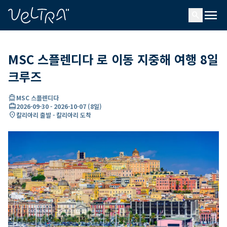
ading...
딩
menu
…
search
MSC 스플렌디다 로 이동 지중해 여행 8일
크루즈
directions_boat
MSC 스플렌디다
card_travel
2026-09-30
-
2026-10-07
(
8일
)
location_on
칼리아리 출발 - 칼리아리 도착