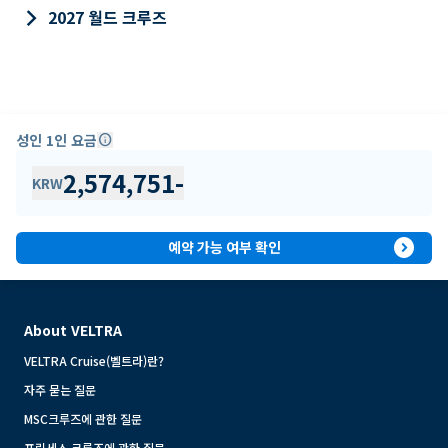
keyboard_arrow_right
2027 월드 크루즈
성인 1인 요금
info
2,574,751
-
KRW
expand_circle_right
예약 가능 여부 확인
About VELTRA
VELTRA Cruise(벨트라)란?
자주 묻는 질문
MSC크루즈에 관한 질문
프린세스 크루즈에 관한 질문