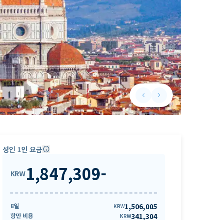
keyboard_arrow_left
keyboard_arrow_right
Previous slide
Next slide
성인 1인 요금
info
1,847,309
-
KRW
8일
1,506,005
KRW
항만 비용
341,304
KRW