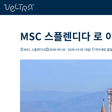
ading...
딩
…
MSC 스플렌디다 로 
directions_boat
card_travel
location_on
MSC 스플렌디다
2026-09-28
-
2026-10-05
(
8일
)
마르세유 출발