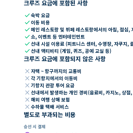
크루즈 요금에 포함된 사항
check
숙박 요금
check
이동 비용
check
메인 레스토랑 및 뷔페 레스토랑에서의 아침, 점심, 
check
쇼, 이벤트 등 엔터테인먼트
check
선내 시설 이용료 (피트니스 센터, 수영장, 자쿠지, 
check
선내 액티비티 (게임, 퀴즈, 공예 교실 등)
크루즈 요금에 포함되지 않은 사항
close
자택 ~ 항구까지의 교통비
close
각 기항지에서의 이동비
close
기항지 관광 투어 요금
close
선내에서 발생하는 개인 경비(음료비, 카지노, 상점, Wi
close
해외 여행 상해 보험
close
수하물 택배 서비스
별도로 부과되는 비용
승선 시 결제