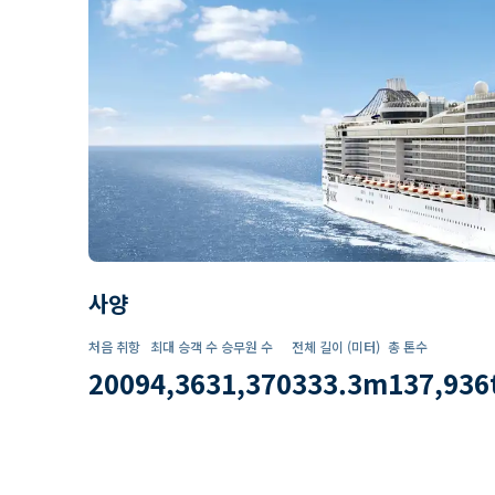
사양
처음 취항
최대 승객 수
승무원 수
전체 길이 (미터)
총 톤수
2009
4,363
1,370
333.3
m
137,936