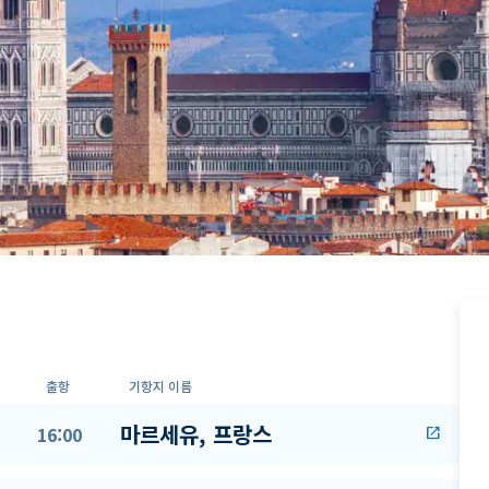
출항
기항지 이름
마르세유, 프랑스
16:00
open_in_new