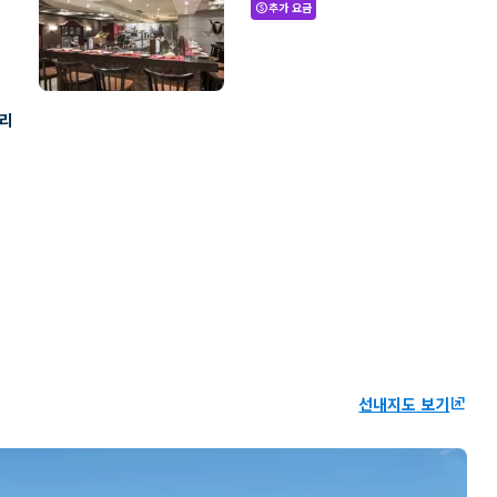
추가 요금
paid
빌리
선내지도 보기
ungroup