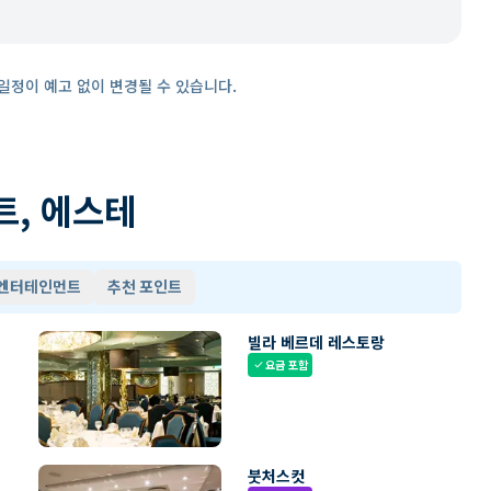
일정이 예고 없이 변경될 수 있습니다.
트, 에스테
 엔터테인먼트
추천 포인트
빌라 베르데 레스토랑
요금 포함
check
붓처스컷