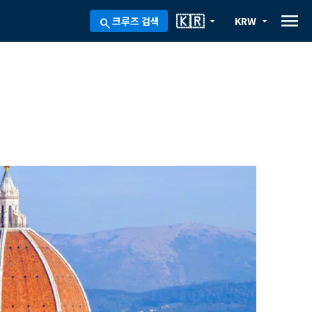
menu
🇰🇷
크루즈 검색
KRW
arrow_drop_down
arrow_drop_down
search