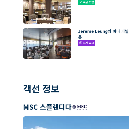
요금 포함
check
Jereme Leung의 바다 파
온
추가 요금
paid
객선 정보
MSC 스플렌디다