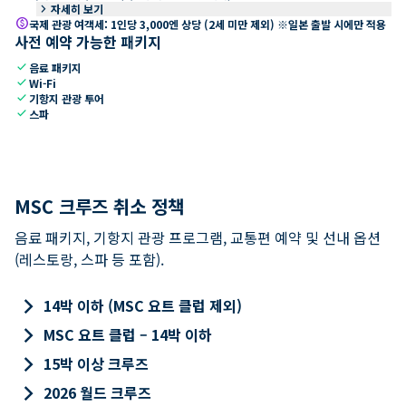
keyboard_arrow_right
자세히 보기
paid
국제 관광 여객세: 1인당 3,000엔 상당 (2세 미만 제외) ※일본 출발 시에만 적용
사전 예약 가능한 패키지
check
음료 패키지
check
Wi-Fi
check
기항지 관광 투어
check
스파
MSC 크루즈 취소 정책
음료 패키지, 기항지 관광 프로그램, 교통편 예약 및 선내 옵션
(레스토랑, 스파 등 포함).
keyboard_arrow_right
14박 이하 (MSC 요트 클럽 제외)
keyboard_arrow_right
MSC 요트 클럽 – 14박 이하
keyboard_arrow_right
15박 이상 크루즈
keyboard_arrow_right
2026 월드 크루즈