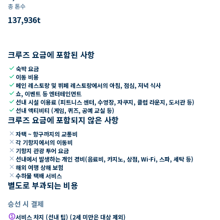
총 톤수
137,936
t
크루즈 요금에 포함된 사항
check
숙박 요금
check
이동 비용
check
메인 레스토랑 및 뷔페 레스토랑에서의 아침, 점심, 저녁 식사
check
쇼, 이벤트 등 엔터테인먼트
check
선내 시설 이용료 (피트니스 센터, 수영장, 자쿠지, 클럽 라운지, 도서관 등)
check
선내 액티비티 (게임, 퀴즈, 공예 교실 등)
크루즈 요금에 포함되지 않은 사항
close
자택 ~ 항구까지의 교통비
close
각 기항지에서의 이동비
close
기항지 관광 투어 요금
close
선내에서 발생하는 개인 경비(음료비, 카지노, 상점, Wi-Fi, 스파, 세탁 등)
close
해외 여행 상해 보험
close
수하물 택배 서비스
별도로 부과되는 비용
승선 시 결제
paid
서비스 차지 (선내 팁) (2세 미만은 대상 제외)