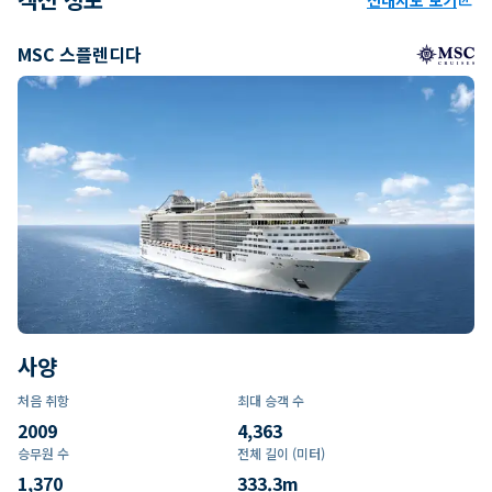
MSC 스플렌디다
사양
처음 취항
최대 승객 수
2009
4,363
승무원 수
전체 길이 (미터)
1,370
333.3
m