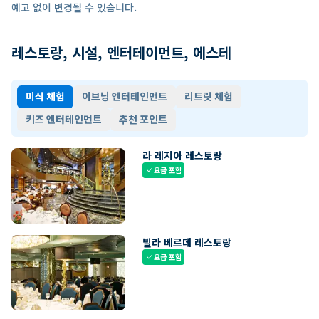
예고 없이 변경될 수 있습니다.
레스토랑, 시설, 엔터테이먼트, 에스테
미식 체험
이브닝 엔터테인먼트
리트릿 체험
키즈 엔터테인먼트
추천 포인트
라 레지아 레스토랑
요금 포함
check
빌라 베르데 레스토랑
요금 포함
check