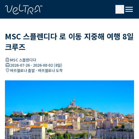
ading...
딩
menu
…
search
MSC 스플렌디다 로 이동 지중해 여행 8일
크루즈
directions_boat
MSC 스플렌디다
card_travel
2026-07-26
-
2026-08-02
(
8일
)
location_on
바르셀로나 출발 - 바르셀로나 도착