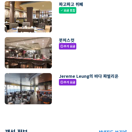
파고파고 뷔페
요금 포함
check
붓처스컷
추가 요금
paid
Jereme Leung의 바다 파빌리온
추가 요금
paid
객선 정보
선내지도 보기
ungroup