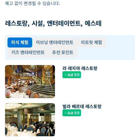
예고 없이 변경될 수 있습니다.
레스토랑, 시설, 엔터테이먼트, 에스테
미식 체험
이브닝 엔터테인먼트
리트릿 체험
키즈 엔터테인먼트
추천 포인트
라 레지아 레스토랑
요금 포함
check
빌라 베르데 레스토랑
요금 포함
check