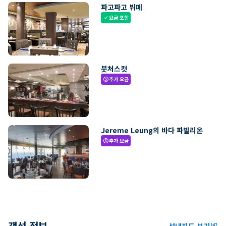
파고파고 뷔페
요금 포함
check
붓처스컷
추가 요금
paid
Jereme Leung의 바다 파빌리온
추가 요금
paid
객선 정보
선내지도 보기
ungroup