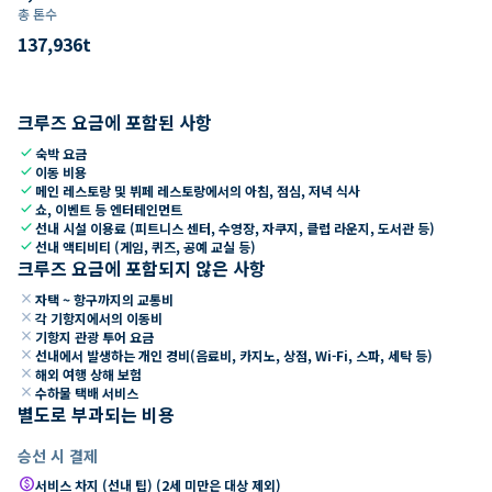
총 톤수
137,936
t
크루즈 요금에 포함된 사항
check
숙박 요금
check
이동 비용
check
메인 레스토랑 및 뷔페 레스토랑에서의 아침, 점심, 저녁 식사
check
쇼, 이벤트 등 엔터테인먼트
check
선내 시설 이용료 (피트니스 센터, 수영장, 자쿠지, 클럽 라운지, 도서관 등)
check
선내 액티비티 (게임, 퀴즈, 공예 교실 등)
크루즈 요금에 포함되지 않은 사항
close
자택 ~ 항구까지의 교통비
close
각 기항지에서의 이동비
close
기항지 관광 투어 요금
close
선내에서 발생하는 개인 경비(음료비, 카지노, 상점, Wi-Fi, 스파, 세탁 등)
close
해외 여행 상해 보험
close
수하물 택배 서비스
별도로 부과되는 비용
승선 시 결제
paid
서비스 차지 (선내 팁) (2세 미만은 대상 제외)