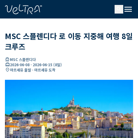
ading...
딩
menu
…
search
MSC 스플렌디다 로 이동 지중해 여행 8일
크루즈
directions_boat
MSC 스플렌디다
card_travel
2026-06-08
-
2026-06-15
(
8일
)
location_on
마르세유 출발 - 마르세유 도착