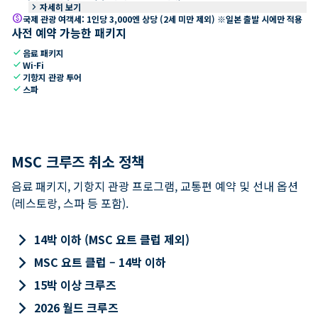
keyboard_arrow_right
자세히 보기
paid
국제 관광 여객세: 1인당 3,000엔 상당 (2세 미만 제외) ※일본 출발 시에만 적용
사전 예약 가능한 패키지
check
음료 패키지
check
Wi-Fi
check
기항지 관광 투어
check
스파
MSC 크루즈 취소 정책
음료 패키지, 기항지 관광 프로그램, 교통편 예약 및 선내 옵션
(레스토랑, 스파 등 포함).
keyboard_arrow_right
14박 이하 (MSC 요트 클럽 제외)
keyboard_arrow_right
MSC 요트 클럽 – 14박 이하
keyboard_arrow_right
15박 이상 크루즈
keyboard_arrow_right
2026 월드 크루즈