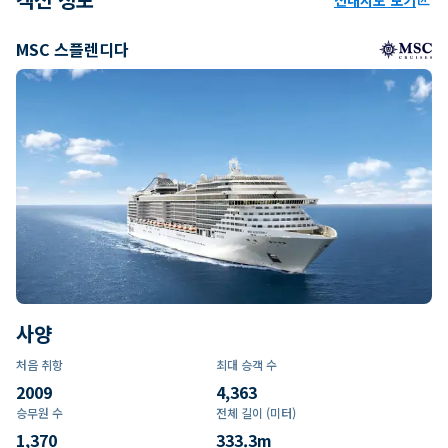
MSC 스플렌디다
사양
처음 취항
최대 승객 수
2009
4,363
승무원 수
전체 길이 (미터)
1,370
333.3
m