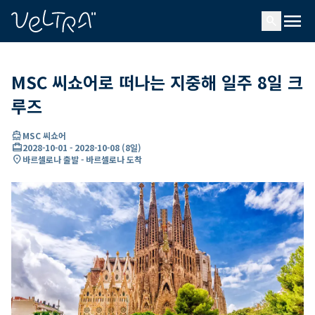
ading...
딩
menu
…
search
MSC 씨쇼어로 떠나는 지중해 일주 8일 크
루즈
directions_boat
MSC 씨쇼어
card_travel
2028-10-01
-
2028-10-08
(
8일
)
location_on
바르셀로나 출발 - 바르셀로나 도착