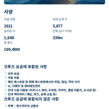
사양
처음 취항
최대 승객 수
2021
5,877
승무원 수
전체 길이 (미터)
1,648
339
m
총 톤수
169,400
t
크루즈 요금에 포함된 사항
check
숙박 요금
check
이동 비용
check
메인 레스토랑 및 뷔페 레스토랑에서의 아침, 점심, 저녁 식사
check
쇼, 이벤트 등 엔터테인먼트
check
선내 시설 이용료 (피트니스 센터, 수영장, 자쿠지, 클럽 라운지, 도서관 등)
check
선내 액티비티 (게임, 퀴즈, 공예 교실 등)
크루즈 요금에 포함되지 않은 사항
close
자택 ~ 항구까지의 교통비