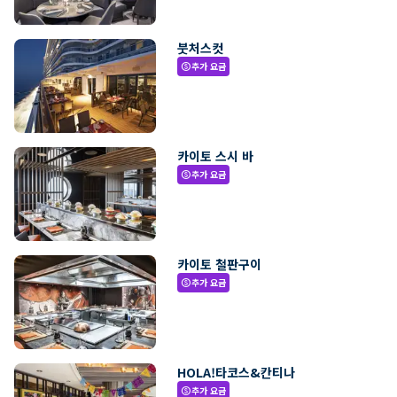
붓처스컷
추가 요금
paid
카이토 스시 바
추가 요금
paid
카이토 철판구이
추가 요금
paid
HOLA!타코스&칸티나
추가 요금
paid