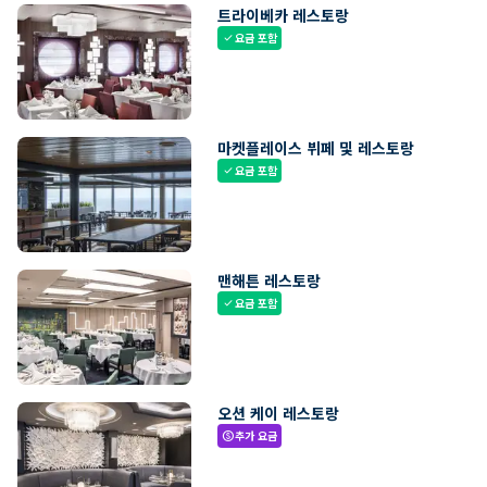
트라이베카 레스토랑
요금 포함
check
마켓플레이스 뷔페 및 레스토랑
요금 포함
check
맨해튼 레스토랑
요금 포함
check
오션 케이 레스토랑
추가 요금
paid