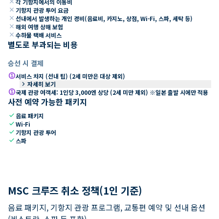
close
각 기항지에서의 이동비
close
기항지 관광 투어 요금
close
선내에서 발생하는 개인 경비(음료비, 카지노, 상점, Wi-Fi, 스파, 세탁 등)
close
해외 여행 상해 보험
close
수하물 택배 서비스
별도로 부과되는 비용
승선 시 결제
paid
서비스 차지 (선내 팁) (2세 미만은 대상 제외)
keyboard_arrow_right
자세히 보기
paid
국제 관광 여객세: 1인당 3,000엔 상당 (2세 미만 제외) ※일본 출발 시에만 적용
사전 예약 가능한 패키지
check
음료 패키지
check
Wi-Fi
check
기항지 관광 투어
check
스파
MSC 크루즈 취소 정책(1인 기준)
음료 패키지, 기항지 관광 프로그램, 교통편 예약 및 선내 옵션
(레스토랑, 스파 등 포함).