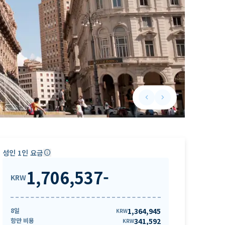
keyboard_arrow_left
keyboard_arrow_right
Previous slide
Next slide
성인 1인 요금
info
1,706,537
-
KRW
8일
1,364,945
KRW
항만 비용
341,592
KRW