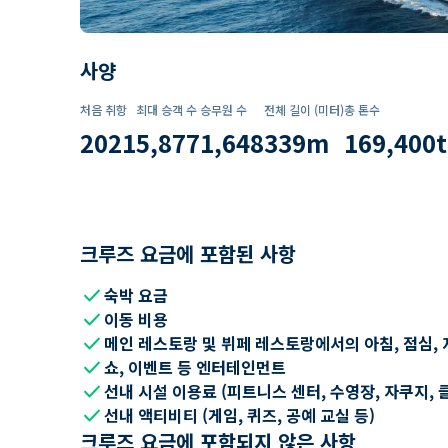
사양
처음 취항
최대 승객 수
승무원 수
전체 길이 (미터)
총 톤수
2021
5,877
1,648
339
m
169,400
t
크루즈 요금에 포함된 사항
check
숙박 요금
check
이동 비용
check
메인 레스토랑 및 뷔페 레스토랑에서의 아침, 점심, 
check
쇼, 이벤트 등 엔터테인먼트
check
선내 시설 이용료 (피트니스 센터, 수영장, 자쿠지, 
check
선내 액티비티 (게임, 퀴즈, 공예 교실 등)
크루즈 요금에 포함되지 않은 사항