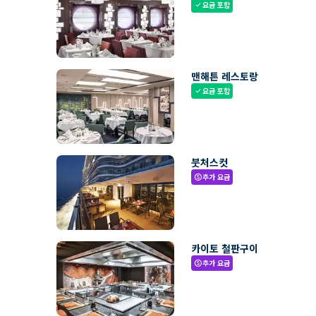
요금 포함
check
맨해튼 레스토랑
요금 포함
check
붓처스컷
추가 요금
paid
카이토 철판구이
추가 요금
paid