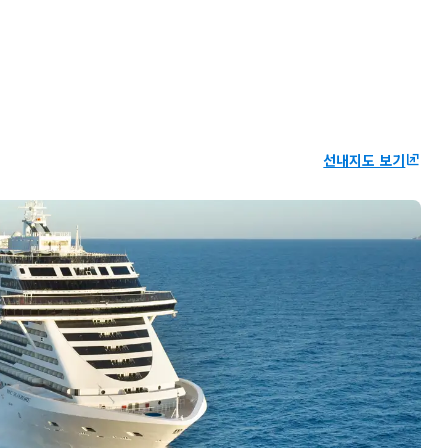
선내지도 보기
ungroup