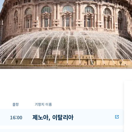
출항
기항지 이름
제노아, 이탈리아
16:00
open_in_new