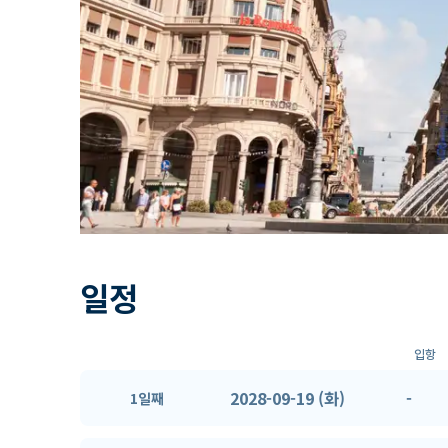
일정
입항
2028-09-19 (화)
-
1일째