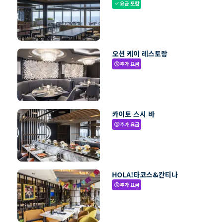
요금 포함
check
오션 케이 레스토랑
추가 요금
paid
카이토 스시 바
추가 요금
paid
HOLA!타코스&칸티나
추가 요금
paid