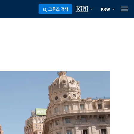
menu
🇰🇷
크루즈 검색
KRW
arrow_drop_down
arrow_drop_down
search