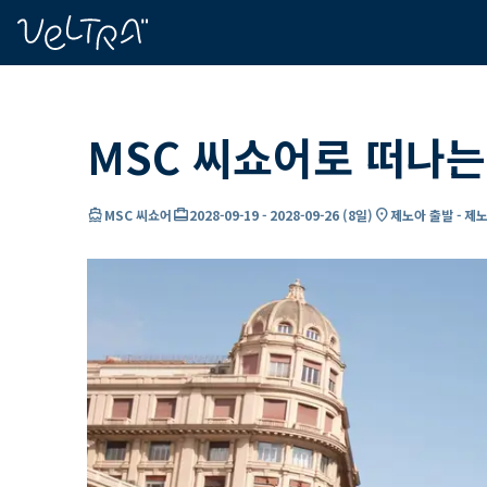
ading...
딩
…
MSC 씨쇼어로 떠나는
directions_boat
card_travel
location_on
MSC 씨쇼어
2028-09-19
-
2028-09-26
(
8일
)
제노아 출발 - 제