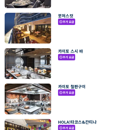
붓처스컷
추가 요금
paid
카이토 스시 바
추가 요금
paid
카이토 철판구이
추가 요금
paid
HOLA!타코스&칸티나
추가 요금
paid