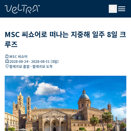
ading...
딩
menu
…
search
MSC 씨쇼어로 떠나는 지중해 일주 8일 크
루즈
directions_boat
MSC 씨쇼어
card_travel
2028-08-24
-
2028-08-31
(
8일
)
location_on
팔레르모 출발 - 팔레르모 도착