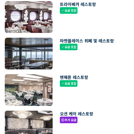
트라이베카 레스토랑
요금 포함
check
마켓플레이스 뷔페 및 레스토랑
요금 포함
check
맨해튼 레스토랑
요금 포함
check
오션 케이 레스토랑
추가 요금
paid