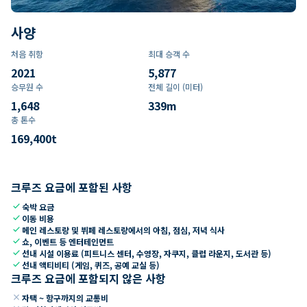
사양
처음 취항
최대 승객 수
2021
5,877
승무원 수
전체 길이 (미터)
1,648
339
m
총 톤수
169,400
t
크루즈 요금에 포함된 사항
check
숙박 요금
check
이동 비용
check
메인 레스토랑 및 뷔페 레스토랑에서의 아침, 점심, 저녁 식사
check
쇼, 이벤트 등 엔터테인먼트
check
선내 시설 이용료 (피트니스 센터, 수영장, 자쿠지, 클럽 라운지, 도서관 등)
check
선내 액티비티 (게임, 퀴즈, 공예 교실 등)
크루즈 요금에 포함되지 않은 사항
close
자택 ~ 항구까지의 교통비