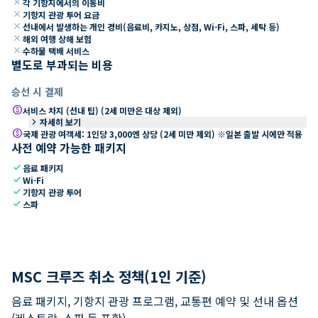
close
각 기항지에서의 이동비
close
기항지 관광 투어 요금
close
선내에서 발생하는 개인 경비(음료비, 카지노, 상점, Wi-Fi, 스파, 세탁 등)
close
해외 여행 상해 보험
close
수하물 택배 서비스
별도로 부과되는 비용
승선 시 결제
paid
서비스 차지 (선내 팁) (2세 미만은 대상 제외)
keyboard_arrow_right
자세히 보기
paid
국제 관광 여객세: 1인당 3,000엔 상당 (2세 미만 제외) ※일본 출발 시에만 적용
사전 예약 가능한 패키지
check
음료 패키지
check
Wi-Fi
check
기항지 관광 투어
check
스파
MSC 크루즈 취소 정책(1인 기준)
음료 패키지, 기항지 관광 프로그램, 교통편 예약 및 선내 옵션
(레스토랑, 스파 등 포함).