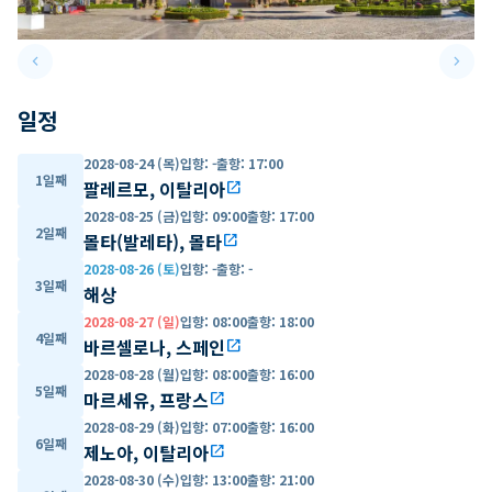
keyboard_arrow_left
keyboard_arrow_right
Previous slide
Next 
일정
2028-08-24 (목)
입항
:
-
출항
:
17:00
1일째
팔레르모, 이탈리아
open_in_new
2028-08-25 (금)
입항
:
09:00
출항
:
17:00
2일째
몰타(발레타), 몰타
open_in_new
2028-08-26 (토)
입항
:
-
출항
:
-
3일째
해상
2028-08-27 (일)
입항
:
08:00
출항
:
18:00
4일째
바르셀로나, 스페인
open_in_new
2028-08-28 (월)
입항
:
08:00
출항
:
16:00
5일째
마르세유, 프랑스
open_in_new
2028-08-29 (화)
입항
:
07:00
출항
:
16:00
6일째
제노아, 이탈리아
open_in_new
2028-08-30 (수)
입항
:
13:00
출항
:
21:00