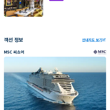
객선 정보
선내지도 보기
ungroup
MSC 씨쇼어