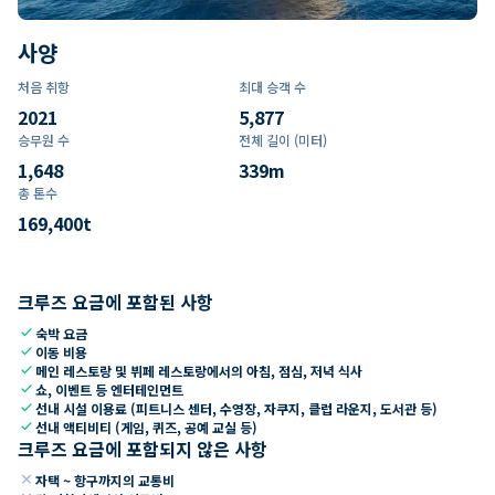
사양
처음 취항
최대 승객 수
2021
5,877
승무원 수
전체 길이 (미터)
1,648
339
m
총 톤수
169,400
t
크루즈 요금에 포함된 사항
check
숙박 요금
check
이동 비용
check
메인 레스토랑 및 뷔페 레스토랑에서의 아침, 점심, 저녁 식사
check
쇼, 이벤트 등 엔터테인먼트
check
선내 시설 이용료 (피트니스 센터, 수영장, 자쿠지, 클럽 라운지, 도서관 등)
check
선내 액티비티 (게임, 퀴즈, 공예 교실 등)
크루즈 요금에 포함되지 않은 사항
close
자택 ~ 항구까지의 교통비