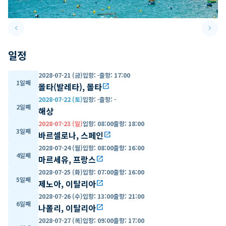
keyboard_arrow_left
keyboard_arrow_right
Previous slide
Next 
일정
2028-07-21 (금)
입항
:
-
출항
:
17:00
1일째
몰타(발레타), 몰타
open_in_new
2028-07-22 (토)
입항
:
-
출항
:
-
2일째
해상
2028-07-23 (일)
입항
:
08:00
출항
:
18:00
3일째
바르셀로나, 스페인
open_in_new
2028-07-24 (월)
입항
:
08:00
출항
:
16:00
4일째
마르세유, 프랑스
open_in_new
2028-07-25 (화)
입항
:
07:00
출항
:
16:00
5일째
제노아, 이탈리아
open_in_new
2028-07-26 (수)
입항
:
13:00
출항
:
21:00
6일째
나폴리, 이탈리아
open_in_new
2028-07-27 (목)
입항
:
09:00
출항
:
17:00