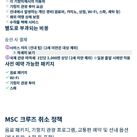
close
각 기항지에서의 이동비
close
기항지 관광 투어 요금
close
선내에서 발생하는 개인 경비(음료비, 카지노, 상점, Wi-Fi, 스파, 세탁 등)
close
해외 여행 상해 보험
close
수하물 택배 서비스
별도로 부과되는 비용
승선 시 결제
paid
서비스 차지 (선내 팁) (2세 미만은 대상 제외)
keyboard_arrow_right
자세히 보기
paid
국제 관광 여객세: 1인당 3,000엔 상당 (2세 미만 제외) ※일본 출발 시에만 적용
사전 예약 가능한 패키지
check
음료 패키지
check
Wi-Fi
check
기항지 관광 투어
check
스파
MSC 크루즈 취소 정책
음료 패키지, 기항지 관광 프로그램, 교통편 예약 및 선내 옵션
(레스토랑, 스파 등 포함).