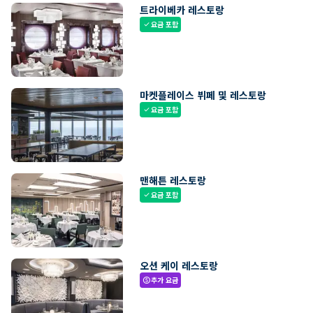
트라이베카 레스토랑
요금 포함
check
마켓플레이스 뷔페 및 레스토랑
요금 포함
check
맨해튼 레스토랑
요금 포함
check
오션 케이 레스토랑
추가 요금
paid