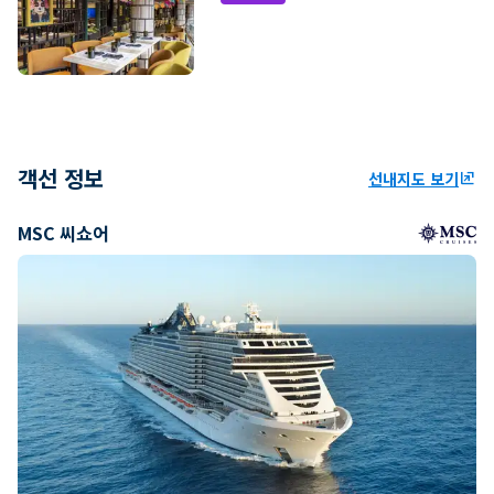
객선 정보
선내지도 보기
ungroup
MSC 씨쇼어