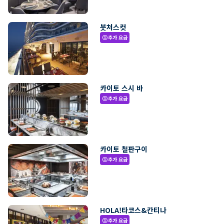
붓처스컷
추가 요금
paid
카이토 스시 바
추가 요금
paid
카이토 철판구이
추가 요금
paid
HOLA!타코스&칸티나
추가 요금
paid