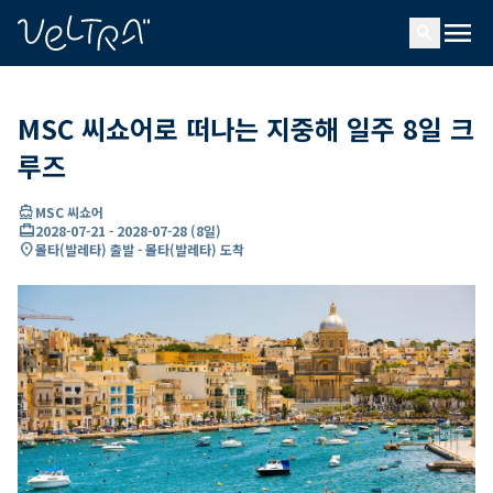
ading...
딩
menu
…
search
MSC 씨쇼어로 떠나는 지중해 일주 8일 크
루즈
directions_boat
MSC 씨쇼어
card_travel
2028-07-21
-
2028-07-28
(
8일
)
location_on
몰타(발레타) 출발 - 몰타(발레타) 도착