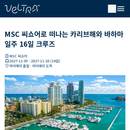
ading...
딩
menu
…
search
MSC 씨쇼어로 떠나는 카리브해와 바하마
일주 16일 크루즈
directions_boat
MSC 씨쇼어
card_travel
2027-11-05
-
2027-11-20
(
16일
)
location_on
마이애미 출발 - 마이애미 도착