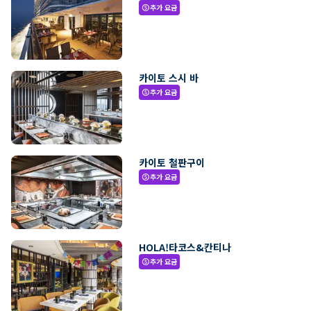
추가 요금
paid
카이토 스시 바
추가 요금
paid
카이토 철판구이
추가 요금
paid
HOLA!타코스&칸티나
추가 요금
paid