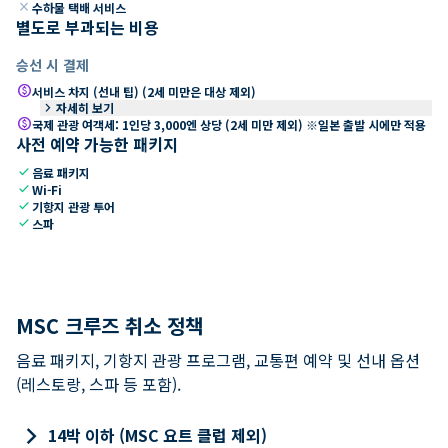
close
수하물 택배 서비스
별도로 부과되는 비용
승선 시 결제
paid
서비스 차지 (선내 팁) (2세 미만은 대상 제외)
keyboard_arrow_right
자세히 보기
paid
국제 관광 여객세: 1인당 3,000엔 상당 (2세 미만 제외) ※일본 출발 시에만 적용
사전 예약 가능한 패키지
check
음료 패키지
check
Wi-Fi
check
기항지 관광 투어
check
스파
MSC 크루즈 취소 정책
음료 패키지, 기항지 관광 프로그램, 교통편 예약 및 선내 옵션
(레스토랑, 스파 등 포함).
keyboard_arrow_right
14박 이하 (MSC 요트 클럽 제외)