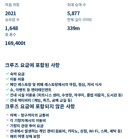
처음 취항
최대 승객 수
2021
5,877
승무원 수
전체 길이 (미터)
1,648
339
m
총 톤수
169,400
t
크루즈 요금에 포함된 사항
check
숙박 요금
check
이동 비용
check
메인 레스토랑 및 뷔페 레스토랑에서의 아침, 점심, 저녁 식사
check
쇼, 이벤트 등 엔터테인먼트
check
선내 시설 이용료 (피트니스 센터, 수영장, 자쿠지, 클럽 라운지, 도서관 등)
check
선내 액티비티 (게임, 퀴즈, 공예 교실 등)
크루즈 요금에 포함되지 않은 사항
close
자택 ~ 항구까지의 교통비
close
각 기항지에서의 이동비
close
기항지 관광 투어 요금
close
선내에서 발생하는 개인 경비(음료비, 카지노, 상점, Wi-Fi, 스파, 세탁 등)
close
해외 여행 상해 보험