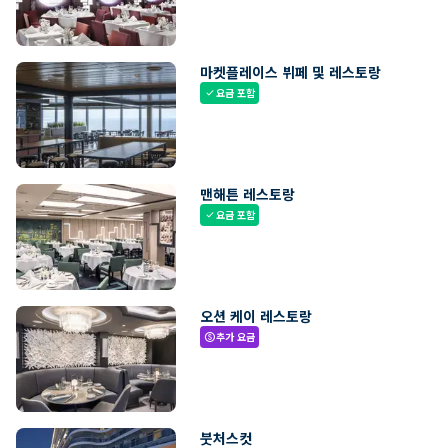
마켓플레이스 뷔페 및 레스토랑
요금 포함
check
맨해튼 레스토랑
요금 포함
check
오션 케이 레스토랑
추가 요금
paid
붓처스컷