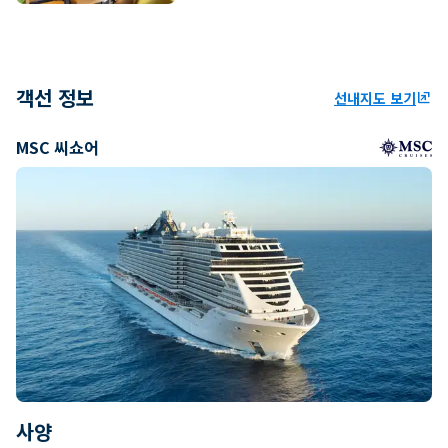
객선 정보
선내지도 보기
ungroup
MSC 씨쇼어
사양