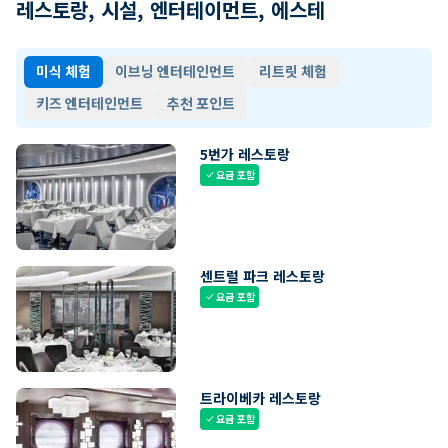
레스토랑, 시설, 엔터테이먼트, 에스테
미식 체험
이브닝 엔터테인먼트
리트릿 체험
키즈 엔터테인먼트
추천 포인트
5번가 레스토랑
요금 포함
check
센트럴 파크 레스토랑
요금 포함
check
트라이베카 레스토랑
요금 포함
check