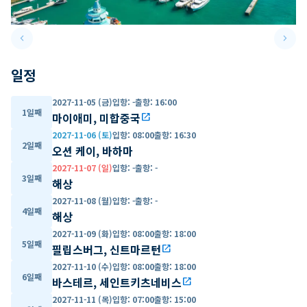
keyboard_arrow_left
keyboard_arrow_right
Previous slide
Next 
일정
2027-11-05 (금)
입항
:
-
출항
:
16:00
1일째
마이애미, 미합중국
open_in_new
2027-11-06 (토)
입항
:
08:00
출항
:
16:30
2일째
오션 케이, 바하마
2027-11-07 (일)
입항
:
-
출항
:
-
3일째
해상
2027-11-08 (월)
입항
:
-
출항
:
-
4일째
해상
2027-11-09 (화)
입항
:
08:00
출항
:
18:00
5일째
필립스버그, 신트마르턴
open_in_new
2027-11-10 (수)
입항
:
08:00
출항
:
18:00
6일째
바스테르, 세인트키츠네비스
open_in_new
2027-11-11 (목)
입항
:
07:00
출항
:
15:00