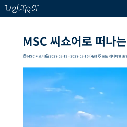
ading...
딩
…
MSC 씨쇼어로 떠나는
directions_boat
card_travel
location_on
MSC 씨쇼어
2027-05-13
-
2027-05-16
(
4일
)
포트 캐내버럴 출발