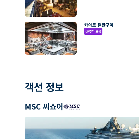
카이토 철판구이
추가 요금
paid
객선 정보
MSC 씨쇼어