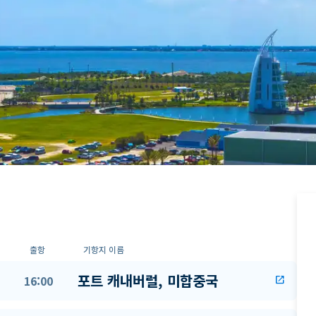
출항
기항지 이름
포트 캐내버럴, 미합중국
16:00
open_in_new