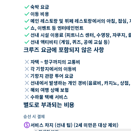
check
숙박 요금
check
이동 비용
check
메인 레스토랑 및 뷔페 레스토랑에서의 아침, 점심, 
check
쇼, 이벤트 등 엔터테인먼트
check
선내 시설 이용료 (피트니스 센터, 수영장, 자쿠지, 
check
선내 액티비티 (게임, 퀴즈, 공예 교실 등)
크루즈 요금에 포함되지 않은 사항
close
자택 ~ 항구까지의 교통비
close
각 기항지에서의 이동비
close
기항지 관광 투어 요금
close
선내에서 발생하는 개인 경비(음료비, 카지노, 상점, Wi
close
해외 여행 상해 보험
close
수하물 택배 서비스
별도로 부과되는 비용
승선 시 결제
paid
서비스 차지 (선내 팁) (2세 미만은 대상 제외)