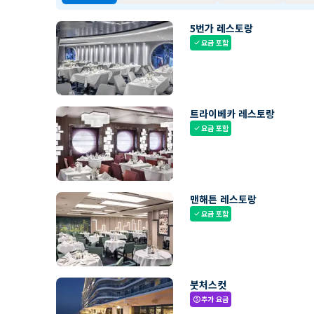
5번가 레스토랑
요금 포함
check
트라이베카 레스토랑
요금 포함
check
맨해튼 레스토랑
요금 포함
check
붓처스컷
추가 요금
paid