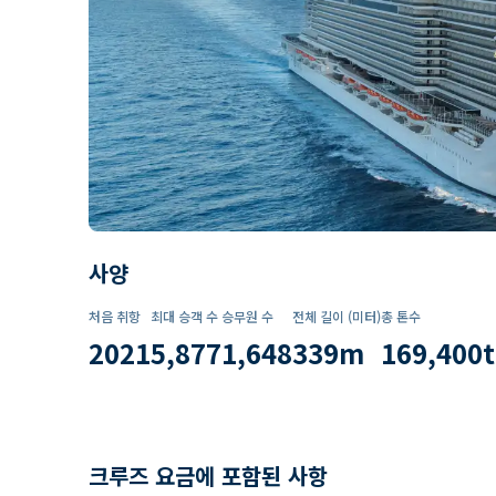
사양
처음 취항
최대 승객 수
승무원 수
전체 길이 (미터)
총 톤수
2021
5,877
1,648
339
m
169,400
t
크루즈 요금에 포함된 사항