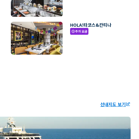
HOLA!타코스&칸티나
추가 요금
paid
선내지도 보기
ungroup