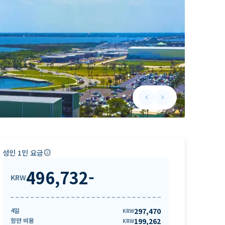
keyboard_arrow_left
keyboard_arrow_right
Previous slide
Next slide
성인 1인 요금
info
496,732
-
KRW
4일
297,470
KRW
항만 비용
199,262
KRW