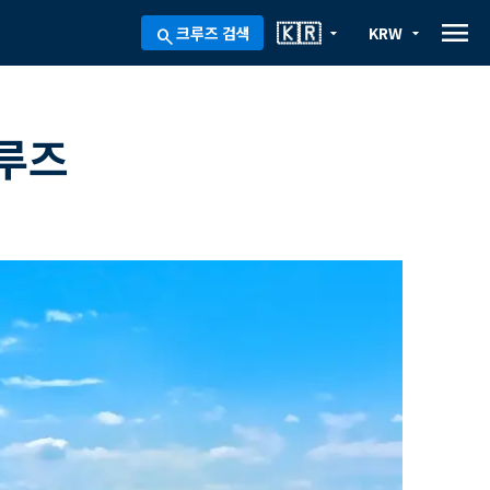
menu
🇰🇷
크루즈 검색
KRW
arrow_drop_down
arrow_drop_down
search
크루즈