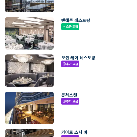
맨해튼 레스토랑
요금 포함
check
오션 케이 레스토랑
추가 요금
paid
붓처스컷
추가 요금
paid
카이토 스시 바