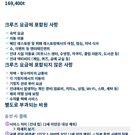
169,400
t
크루즈 요금에 포함된 사항
check
숙박 요금
check
이동 비용
check
메인 레스토랑 및 뷔페 레스토랑에서의 아침, 점심, 저녁 식사
check
쇼, 이벤트 등 엔터테인먼트
check
선내 시설 이용료 (피트니스 센터, 수영장, 자쿠지, 클럽 라운지, 도서관 등)
check
선내 액티비티 (게임, 퀴즈, 공예 교실 등)
크루즈 요금에 포함되지 않은 사항
close
자택 ~ 항구까지의 교통비
close
각 기항지에서의 이동비
close
기항지 관광 투어 요금
close
선내에서 발생하는 개인 경비(음료비, 카지노, 상점, Wi-Fi, 스파, 세탁 등)
close
해외 여행 상해 보험
close
수하물 택배 서비스
별도로 부과되는 비용
승선 시 결제
paid
서비스 차지 (선내 팁) (2세 미만은 대상 제외)
keyboard_arrow_right
자세히 보기
paid
국제 관광 여객세: 1인당 3,000엔 상당 (2세 미만 제외) ※일본 출발 시에만 적용