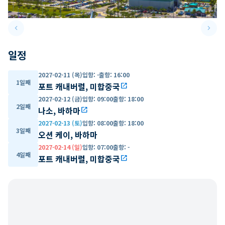
keyboard_arrow_left
keyboard_arrow_right
Previous slide
Next 
일정
2027-02-11 (목)
입항
:
-
출항
:
16:00
1일째
포트 캐내버럴, 미합중국
open_in_new
2027-02-12 (금)
입항
:
09:00
출항
:
18:00
2일째
나소, 바하마
open_in_new
2027-02-13 (토)
입항
:
08:00
출항
:
18:00
3일째
오션 케이, 바하마
2027-02-14 (일)
입항
:
07:00
출항
:
-
4일째
포트 캐내버럴, 미합중국
open_in_new