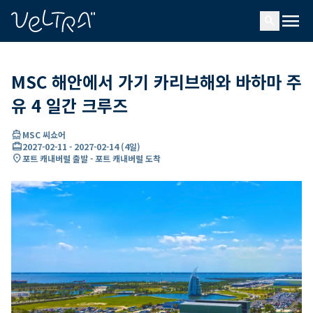
ading...
딩
menu
…
search
MSC 해안에서 가기 카리브해와 바하마 주
유 4 일간 크루즈
directions_boat
MSC 씨쇼어
card_travel
2027-02-11
-
2027-02-14
(
4일
)
location_on
포트 캐내버럴 출발 - 포트 캐내버럴 도착