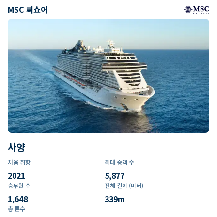
MSC 씨쇼어
사양
처음 취항
최대 승객 수
2021
5,877
승무원 수
전체 길이 (미터)
1,648
339
m
총 톤수