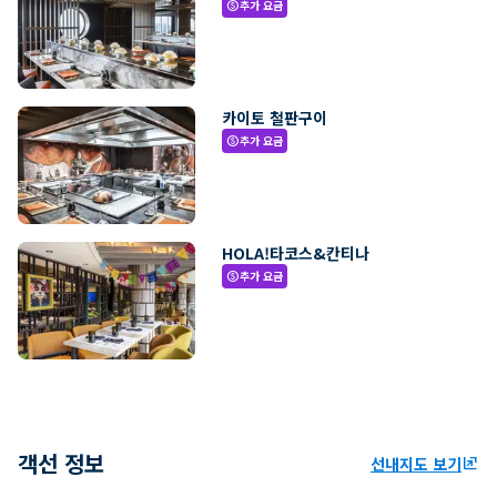
추가 요금
paid
카이토 철판구이
추가 요금
paid
HOLA!타코스&칸티나
추가 요금
paid
객선 정보
선내지도 보기
ungroup