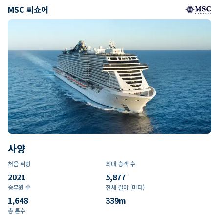
MSC 씨쇼어
사양
처음 취항
최대 승객 수
2021
5,877
승무원 수
전체 길이 (미터)
1,648
339
m
총 톤수