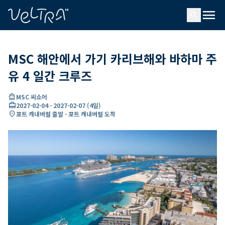
ading...
딩
menu
…
search
MSC 해안에서 가기 카리브해와 바하마 주
유 4 일간 크루즈
directions_boat
MSC 씨쇼어
card_travel
2027-02-04
-
2027-02-07
(
4일
)
location_on
포트 캐내버럴 출발 - 포트 캐내버럴 도착