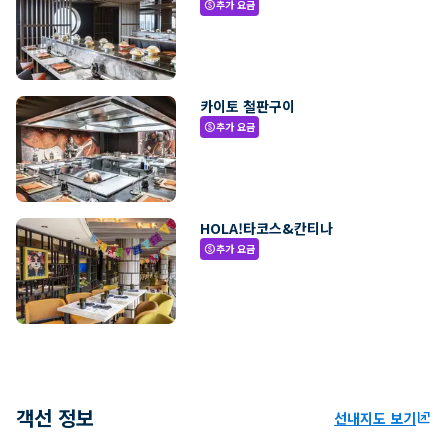
추가 요금
paid
카이토 철판구이
추가 요금
paid
HOLA!타코스&칸티나
추가 요금
paid
객선 정보
선내지도 보기
ungroup