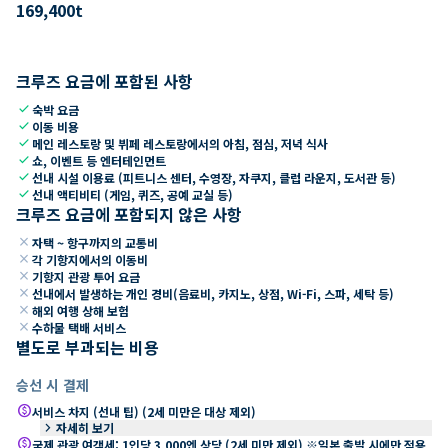
169,400
t
크루즈 요금에 포함된 사항
check
숙박 요금
check
이동 비용
check
메인 레스토랑 및 뷔페 레스토랑에서의 아침, 점심, 저녁 식사
check
쇼, 이벤트 등 엔터테인먼트
check
선내 시설 이용료 (피트니스 센터, 수영장, 자쿠지, 클럽 라운지, 도서관 등)
check
선내 액티비티 (게임, 퀴즈, 공예 교실 등)
크루즈 요금에 포함되지 않은 사항
close
자택 ~ 항구까지의 교통비
close
각 기항지에서의 이동비
close
기항지 관광 투어 요금
close
선내에서 발생하는 개인 경비(음료비, 카지노, 상점, Wi-Fi, 스파, 세탁 등)
close
해외 여행 상해 보험
close
수하물 택배 서비스
별도로 부과되는 비용
승선 시 결제
paid
서비스 차지 (선내 팁) (2세 미만은 대상 제외)
keyboard_arrow_right
자세히 보기
paid
국제 관광 여객세: 1인당 3,000엔 상당 (2세 미만 제외) ※일본 출발 시에만 적용