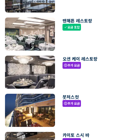
맨해튼 레스토랑
요금 포함
check
오션 케이 레스토랑
추가 요금
paid
붓처스컷
추가 요금
paid
카이토 스시 바