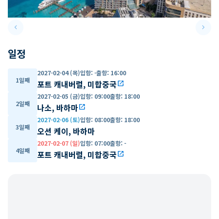
keyboard_arrow_left
keyboard_arrow_right
Previous slide
Next 
일정
2027-02-04 (목)
입항
:
-
출항
:
16:00
1일째
포트 캐내버럴, 미합중국
open_in_new
2027-02-05 (금)
입항
:
09:00
출항
:
18:00
2일째
나소, 바하마
open_in_new
2027-02-06 (토)
입항
:
08:00
출항
:
18:00
3일째
오션 케이, 바하마
2027-02-07 (일)
입항
:
07:00
출항
:
-
4일째
포트 캐내버럴, 미합중국
open_in_new