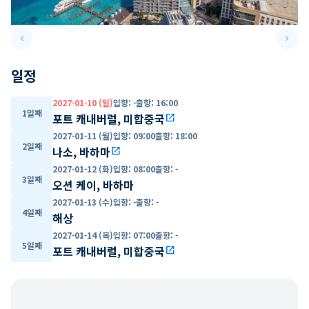
keyboard_arrow_left
keyboard_arrow_right
Previous slide
Next 
일정
2027-01-10 (일)
입항
:
-
출항
:
16:00
1일째
포트 캐내버럴, 미합중국
open_in_new
2027-01-11 (월)
입항
:
09:00
출항
:
18:00
2일째
나소, 바하마
open_in_new
2027-01-12 (화)
입항
:
08:00
출항
:
-
3일째
오션 케이, 바하마
2027-01-13 (수)
입항
:
-
출항
:
-
4일째
해상
2027-01-14 (목)
입항
:
07:00
출항
:
-
5일째
포트 캐내버럴, 미합중국
open_in_new