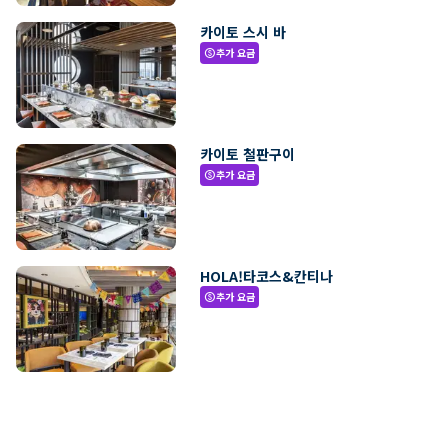
카이토 스시 바
추가 요금
paid
카이토 철판구이
추가 요금
paid
HOLA!타코스&칸티나
추가 요금
paid