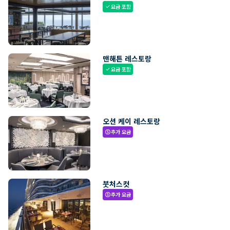
요금 포함
check
맨해튼 레스토랑
요금 포함
check
오션 케이 레스토랑
추가 요금
paid
붓처스컷
추가 요금
paid