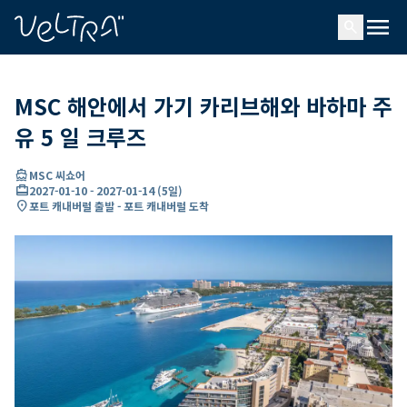
ading...
딩
menu
…
search
MSC 해안에서 가기 카리브해와 바하마 주
유 5 일 크루즈
directions_boat
MSC 씨쇼어
card_travel
2027-01-10
-
2027-01-14
(
5일
)
location_on
포트 캐내버럴 출발 - 포트 캐내버럴 도착