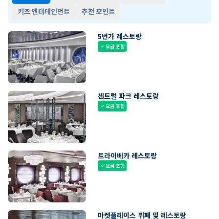
키즈 엔터테인먼트
추천 포인트
5번가 레스토랑
요금 포함
check
센트럴 파크 레스토랑
요금 포함
check
트라이베카 레스토랑
요금 포함
check
마켓플레이스 뷔페 및 레스토랑