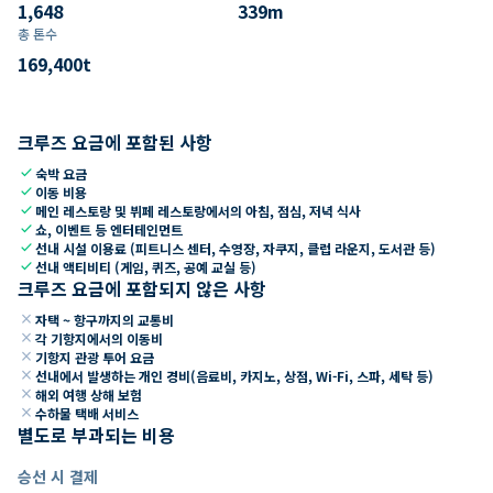
1,648
339
m
총 톤수
169,400
t
크루즈 요금에 포함된 사항
check
숙박 요금
check
이동 비용
check
메인 레스토랑 및 뷔페 레스토랑에서의 아침, 점심, 저녁 식사
check
쇼, 이벤트 등 엔터테인먼트
check
선내 시설 이용료 (피트니스 센터, 수영장, 자쿠지, 클럽 라운지, 도서관 등)
check
선내 액티비티 (게임, 퀴즈, 공예 교실 등)
크루즈 요금에 포함되지 않은 사항
close
자택 ~ 항구까지의 교통비
close
각 기항지에서의 이동비
close
기항지 관광 투어 요금
close
선내에서 발생하는 개인 경비(음료비, 카지노, 상점, Wi-Fi, 스파, 세탁 등)
close
해외 여행 상해 보험
close
수하물 택배 서비스
별도로 부과되는 비용
승선 시 결제