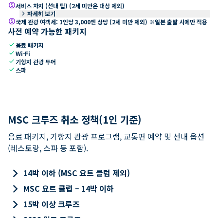
paid
서비스 차지 (선내 팁) (2세 미만은 대상 제외)
keyboard_arrow_right
자세히 보기
paid
국제 관광 여객세: 1인당 3,000엔 상당 (2세 미만 제외) ※일본 출발 시에만 적용
사전 예약 가능한 패키지
check
음료 패키지
check
Wi-Fi
check
기항지 관광 투어
check
스파
MSC 크루즈 취소 정책(1인 기준)
음료 패키지, 기항지 관광 프로그램, 교통편 예약 및 선내 옵션
(레스토랑, 스파 등 포함).
keyboard_arrow_right
14박 이하 (MSC 요트 클럽 제외)
keyboard_arrow_right
MSC 요트 클럽 – 14박 이하
keyboard_arrow_right
15박 이상 크루즈