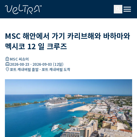
ading...
딩
menu
…
search
MSC 해안에서 가기 카리브해와 바하마와
멕시코 12 일 크루즈
directions_boat
MSC 씨쇼어
card_travel
2026-08-23
-
2026-09-03
(
12일
)
location_on
포트 캐내버럴 출발 - 포트 캐내버럴 도착