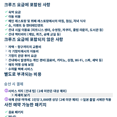
크루즈 요금에 포함된 사항
check
숙박 요금
check
이동 비용
check
메인 레스토랑 및 뷔페 레스토랑에서의 아침, 점심, 저녁 식사
check
쇼, 이벤트 등 엔터테인먼트
check
선내 시설 이용료 (피트니스 센터, 수영장, 자쿠지, 클럽 라운지, 도서관 등)
check
선내 액티비티 (게임, 퀴즈, 공예 교실 등)
크루즈 요금에 포함되지 않은 사항
close
자택 ~ 항구까지의 교통비
close
각 기항지에서의 이동비
close
기항지 관광 투어 요금
close
선내에서 발생하는 개인 경비(음료비, 카지노, 상점, Wi-Fi, 스파, 세탁 등)
close
해외 여행 상해 보험
close
수하물 택배 서비스
별도로 부과되는 비용
승선 시 결제
paid
서비스 차지 (선내 팁) (2세 미만은 대상 제외)
keyboard_arrow_right
자세히 보기
paid
국제 관광 여객세: 1인당 3,000엔 상당 (2세 미만 제외) ※일본 출발 시에만 적용
사전 예약 가능한 패키지
check
음료 패키지
check
Wi-Fi