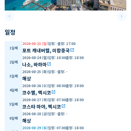
keyboard_arrow_left
keyboard_arrow_right
Previous slide
Next 
일정
2026-08-23 (일)
입항
:
-
출항
:
17:00
1일째
포트 캐내버럴, 미합중국
open_in_new
2026-08-24 (월)
입항
:
10:00
출항
:
18:00
2일째
나소, 바하마
open_in_new
2026-08-25 (화)
입항
:
-
출항
:
-
3일째
해상
2026-08-26 (수)
입항
:
08:00
출항
:
19:00
4일째
코수멜, 멕시코
open_in_new
2026-08-27 (목)
입항
:
07:00
출항
:
18:00
5일째
코스타 마야, 멕시코
open_in_new
2026-08-28 (금)
입항
:
-
출항
:
-
6일째
해상
2026-08-29 (토)
입항
:
07:00
출항
:
18:00