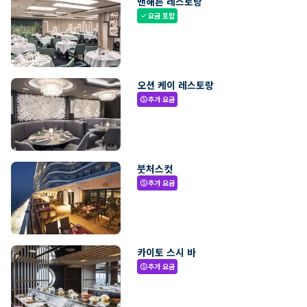
맨해튼 레스토랑
요금 포함
check
오션 케이 레스토랑
추가 요금
paid
붓처스컷
추가 요금
paid
카이토 스시 바
추가 요금
paid