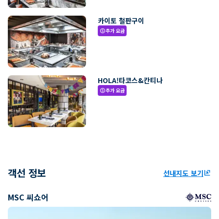
카이토 철판구이
추가 요금
paid
HOLA!타코스&칸티나
추가 요금
paid
객선 정보
선내지도 보기
ungroup
MSC 씨쇼어