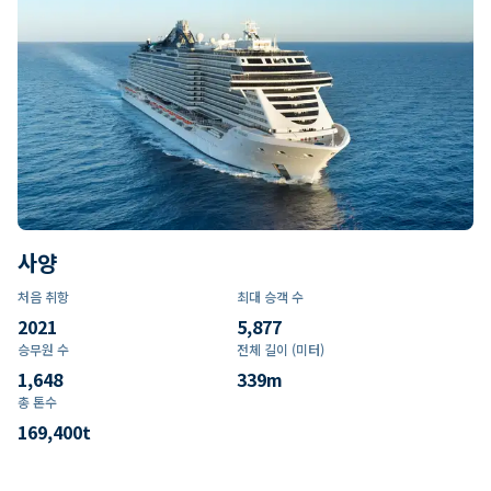
사양
처음 취항
최대 승객 수
2021
5,877
승무원 수
전체 길이 (미터)
1,648
339
m
총 톤수
169,400
t