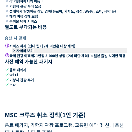
close
각 기항지에서의 이동비
close
기항지 관광 투어 요금
close
선내에서 발생하는 개인 경비(음료비, 카지노, 상점, Wi-Fi, 스파, 세탁 등)
close
해외 여행 상해 보험
close
수하물 택배 서비스
별도로 부과되는 비용
승선 시 결제
paid
서비스 차지 (선내 팁) (2세 미만은 대상 제외)
keyboard_arrow_right
자세히 보기
paid
국제 관광 여객세: 1인당 3,000엔 상당 (2세 미만 제외) ※일본 출발 시에만 적용
사전 예약 가능한 패키지
check
음료 패키지
check
Wi-Fi
check
기항지 관광 투어
check
스파
MSC 크루즈 취소 정책(1인 기준)
음료 패키지, 기항지 관광 프로그램, 교통편 예약 및 선내 옵션
(레스토랑, 스파 등 포함).