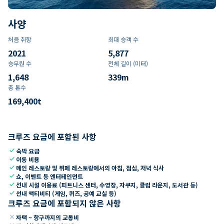
사양
처음 취항
최대 승객 수
2021
5,877
승무원 수
전체 길이 (미터)
1,648
339
m
총 톤수
169,400
t
크루즈 요금에 포함된 사항
check
숙박 요금
check
이동 비용
check
메인 레스토랑 및 뷔페 레스토랑에서의 아침, 점심, 저녁 식사
check
쇼, 이벤트 등 엔터테인먼트
check
선내 시설 이용료 (피트니스 센터, 수영장, 자쿠지, 클럽 라운지, 도서관 등)
check
선내 액티비티 (게임, 퀴즈, 공예 교실 등)
크루즈 요금에 포함되지 않은 사항
close
자택 ~ 항구까지의 교통비