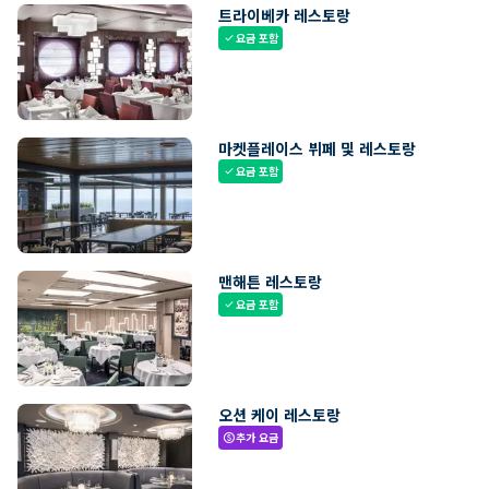
트라이베카 레스토랑
요금 포함
check
마켓플레이스 뷔페 및 레스토랑
요금 포함
check
맨해튼 레스토랑
요금 포함
check
오션 케이 레스토랑
추가 요금
paid