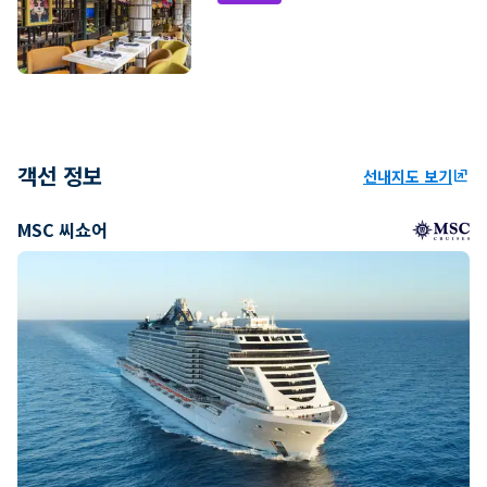
객선 정보
선내지도 보기
ungroup
MSC 씨쇼어