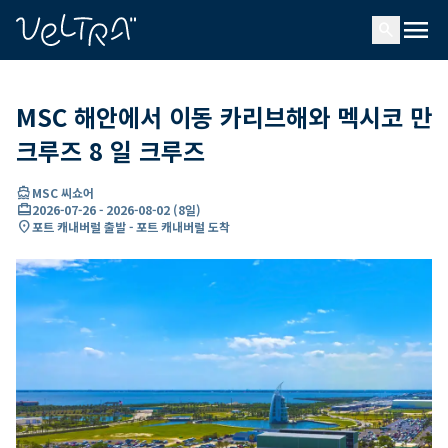
ading...
딩
menu
…
search
MSC 해안에서 이동 카리브해와 멕시코 만
크루즈 8 일 크루즈
directions_boat
MSC 씨쇼어
card_travel
2026-07-26
-
2026-08-02
(
8일
)
location_on
포트 캐내버럴 출발 - 포트 캐내버럴 도착