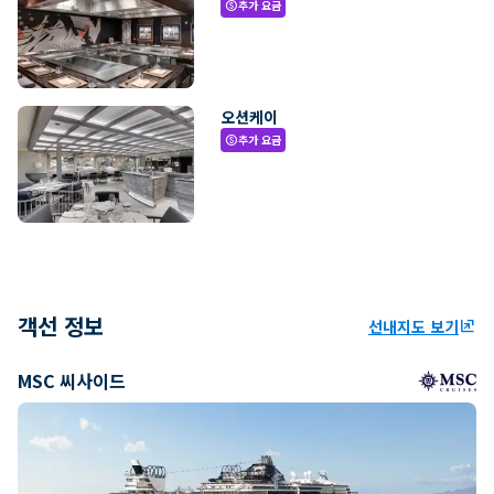
추가 요금
paid
오션케이
추가 요금
paid
객선 정보
선내지도 보기
ungroup
MSC 씨사이드