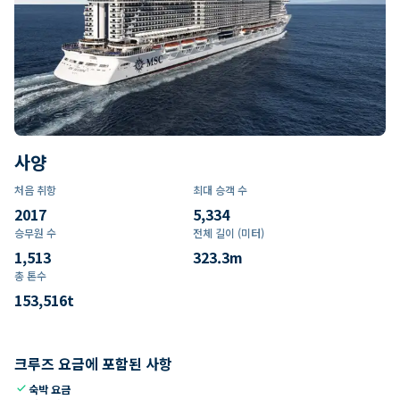
사양
처음 취항
최대 승객 수
2017
5,334
승무원 수
전체 길이 (미터)
1,513
323.3
m
총 톤수
153,516
t
크루즈 요금에 포함된 사항
check
숙박 요금