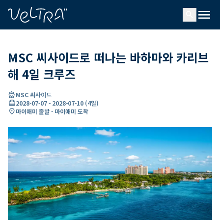
ading...
딩
menu
…
search
MSC 씨사이드로 떠나는 바하마와 카리브
해 4일 크루즈
directions_boat
MSC 씨사이드
card_travel
2028-07-07
-
2028-07-10
(
4일
)
location_on
마이애미 출발 - 마이애미 도착