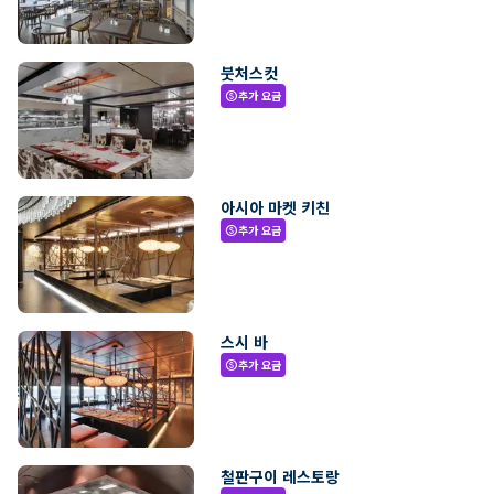
붓처스컷
추가 요금
paid
아시아 마켓 키친
추가 요금
paid
스시 바
추가 요금
paid
철판구이 레스토랑