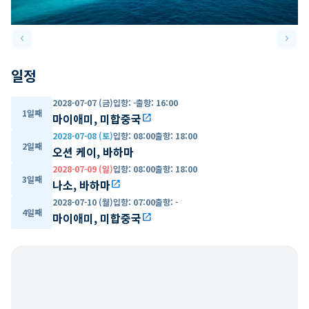
keyboard_arrow_left
keyboard_arrow_right
Previous slide
Next 
일정
2028-07-07 (금)
입항
:
-
출항
:
16:00
1일째
마이애미, 미합중국
open_in_new
2028-07-08 (토)
입항
:
08:00
출항
:
18:00
2일째
오션 케이, 바하마
2028-07-09 (일)
입항
:
08:00
출항
:
18:00
3일째
나소, 바하마
open_in_new
2028-07-10 (월)
입항
:
07:00
출항
:
-
4일째
마이애미, 미합중국
open_in_new