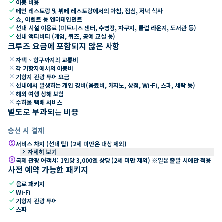
check
이동 비용
check
메인 레스토랑 및 뷔페 레스토랑에서의 아침, 점심, 저녁 식사
check
쇼, 이벤트 등 엔터테인먼트
check
선내 시설 이용료 (피트니스 센터, 수영장, 자쿠지, 클럽 라운지, 도서관 등)
check
선내 액티비티 (게임, 퀴즈, 공예 교실 등)
크루즈 요금에 포함되지 않은 사항
close
자택 ~ 항구까지의 교통비
close
각 기항지에서의 이동비
close
기항지 관광 투어 요금
close
선내에서 발생하는 개인 경비(음료비, 카지노, 상점, Wi-Fi, 스파, 세탁 등)
close
해외 여행 상해 보험
close
수하물 택배 서비스
별도로 부과되는 비용
승선 시 결제
paid
서비스 차지 (선내 팁) (2세 미만은 대상 제외)
keyboard_arrow_right
자세히 보기
paid
국제 관광 여객세: 1인당 3,000엔 상당 (2세 미만 제외) ※일본 출발 시에만 적용
사전 예약 가능한 패키지
check
음료 패키지
check
Wi-Fi
check
기항지 관광 투어
check
스파