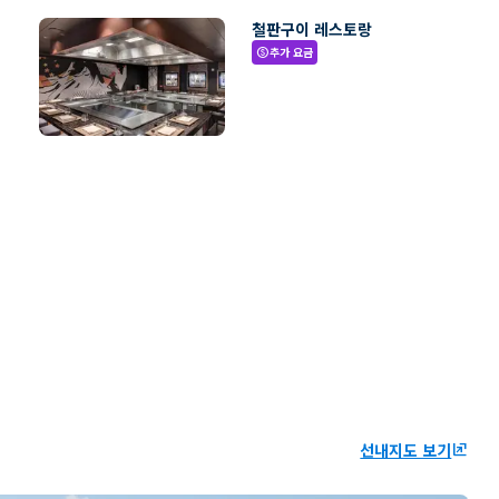
철판구이 레스토랑
추가 요금
paid
선내지도 보기
ungroup