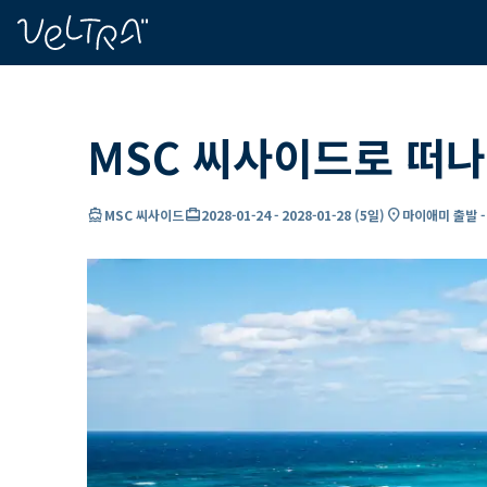
ading...
딩
…
MSC 씨사이드로 떠나
directions_boat
card_travel
location_on
MSC 씨사이드
2028-01-24
-
2028-01-28
(
5일
)
마이애미 출발 