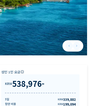
keyboard_arrow_left
keyboard_arrow_right
Previous slide
Next slide
성인 1인 요금
info
538,976
-
KRW
5일
339,882
KRW
항만 비용
199,094
KRW