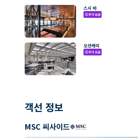
스시 바
추가 요금
paid
오션케이
추가 요금
paid
객선 정보
MSC 씨사이드