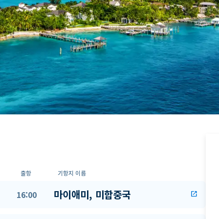
출항
기항지 이름
마이애미, 미합중국
16:00
open_in_new