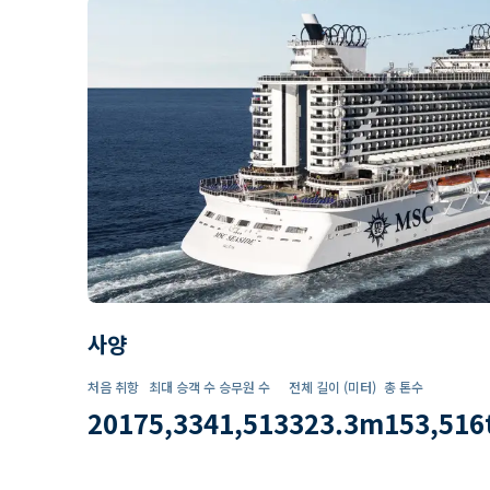
사양
처음 취항
최대 승객 수
승무원 수
전체 길이 (미터)
총 톤수
2017
5,334
1,513
323.3
m
153,516