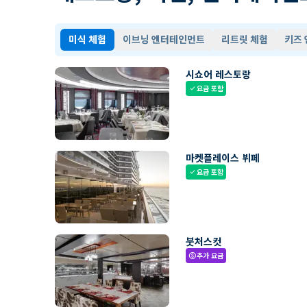
미식 체험
이브닝 엔터테인먼트
리트릿 체험
키즈
시쇼어 레스토랑
요금 포함
check
마켓플레이스 뷔페
요금 포함
check
붓처스컷
추가 요금
paid