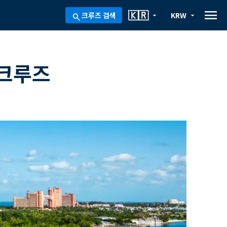
menu
🇰🇷
크루즈 검색
KRW
arrow_drop_down
arrow_drop_down
search
 크루즈