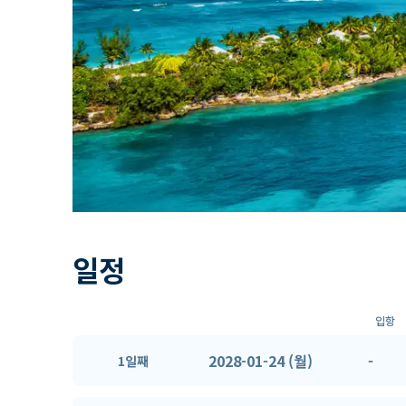
일정
입항
2028-01-24 (월)
-
1일째