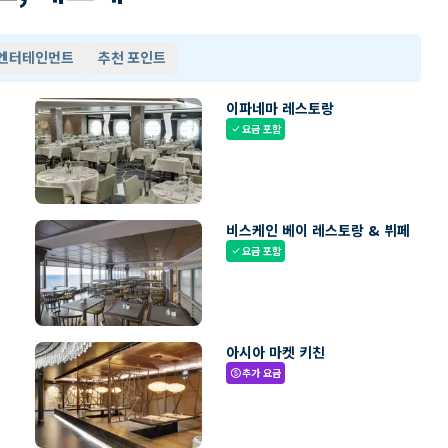
 엔터테인먼트
추천 포인트
이파네마 레스토랑
요금 포함
check
비스케인 베이 레스토랑 & 뷔페
요금 포함
check
아시아 마켓 키친
추가 요금
paid