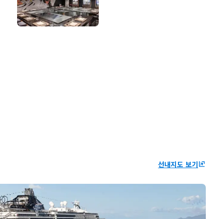
선내지도 보기
ungroup