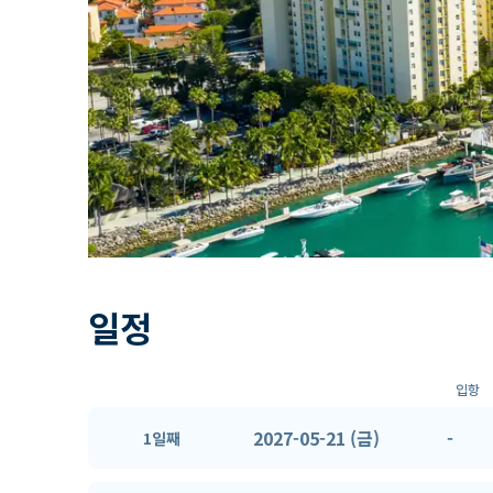
일정
입항
2027-05-21 (금)
-
1일째