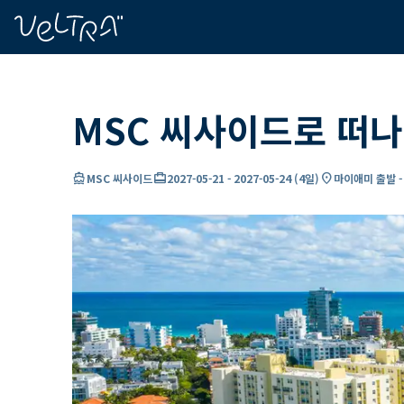
ading...
딩
…
MSC 씨사이드로 떠나
directions_boat
card_travel
location_on
MSC 씨사이드
2027-05-21
-
2027-05-24
(
4일
)
마이애미 출발 