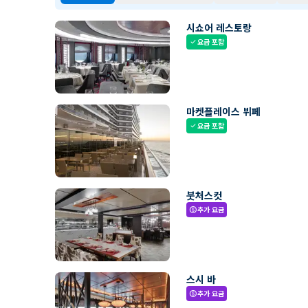
시쇼어 레스토랑
요금 포함
check
마켓플레이스 뷔페
요금 포함
check
붓처스컷
추가 요금
paid
스시 바
추가 요금
paid