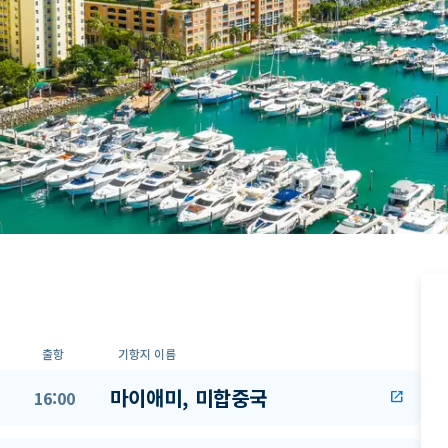
출항
기항지 이름
마이애미, 미합중국
16:00
open_in_new