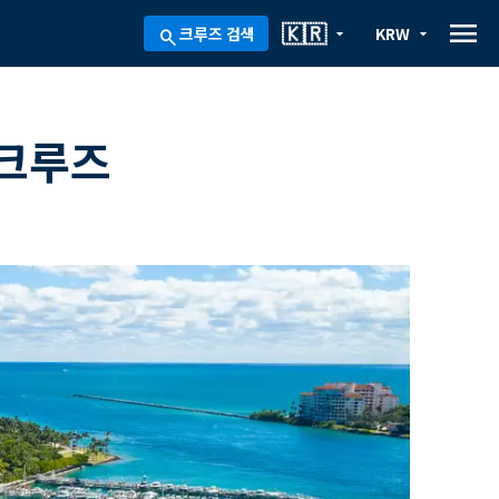
menu
🇰🇷
크루즈 검색
KRW
arrow_drop_down
arrow_drop_down
search
 크루즈