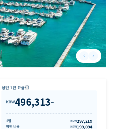
keyboard_arrow_left
keyboard_arrow_right
Previous slide
Next slide
성인 1인 요금
info
496,313
-
KRW
4일
297,219
KRW
항만 비용
199,094
KRW