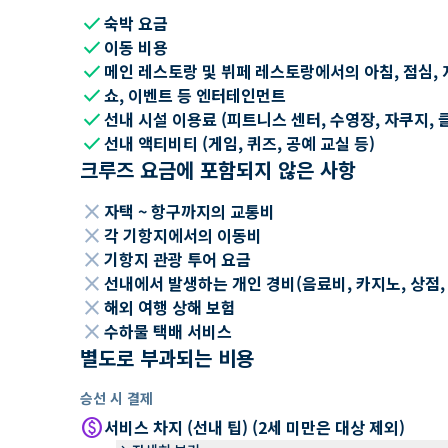
check
숙박 요금
check
이동 비용
check
메인 레스토랑 및 뷔페 레스토랑에서의 아침, 점심, 
check
쇼, 이벤트 등 엔터테인먼트
check
선내 시설 이용료 (피트니스 센터, 수영장, 자쿠지, 
check
선내 액티비티 (게임, 퀴즈, 공예 교실 등)
크루즈 요금에 포함되지 않은 사항
close
자택 ~ 항구까지의 교통비
close
각 기항지에서의 이동비
close
기항지 관광 투어 요금
close
선내에서 발생하는 개인 경비(음료비, 카지노, 상점, Wi
close
해외 여행 상해 보험
close
수하물 택배 서비스
별도로 부과되는 비용
승선 시 결제
paid
서비스 차지 (선내 팁) (2세 미만은 대상 제외)