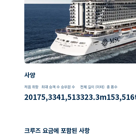
사양
처음 취항
최대 승객 수
승무원 수
전체 길이 (미터)
총 톤수
2017
5,334
1,513
323.3
m
153,516
크루즈 요금에 포함된 사항