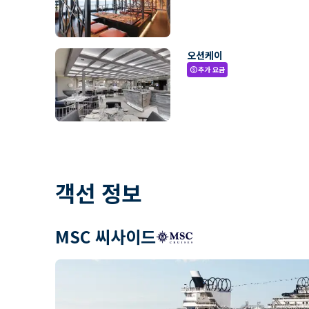
오션케이
추가 요금
paid
객선 정보
MSC 씨사이드