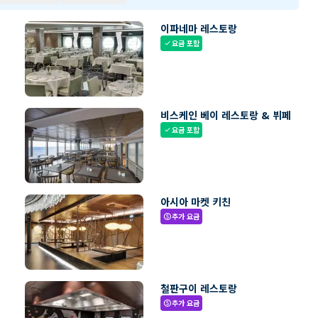
이파네마 레스토랑
요금 포함
check
비스케인 베이 레스토랑 & 뷔페
요금 포함
check
아시아 마켓 키친
추가 요금
paid
철판구이 레스토랑
추가 요금
paid