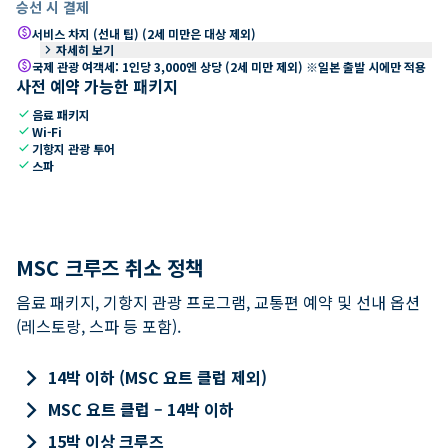
승선 시 결제
paid
서비스 차지 (선내 팁) (2세 미만은 대상 제외)
keyboard_arrow_right
자세히 보기
paid
국제 관광 여객세: 1인당 3,000엔 상당 (2세 미만 제외) ※일본 출발 시에만 적용
사전 예약 가능한 패키지
check
음료 패키지
check
Wi-Fi
check
기항지 관광 투어
check
스파
MSC 크루즈 취소 정책
음료 패키지, 기항지 관광 프로그램, 교통편 예약 및 선내 옵션
(레스토랑, 스파 등 포함).
keyboard_arrow_right
14박 이하 (MSC 요트 클럽 제외)
keyboard_arrow_right
MSC 요트 클럽 – 14박 이하
keyboard_arrow_right
15박 이상 크루즈