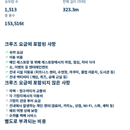
승무원 수
전체 길이 (미터)
1,513
323.3
m
총 톤수
153,516
t
크루즈 요금에 포함된 사항
check
숙박 요금
check
이동 비용
check
메인 레스토랑 및 뷔페 레스토랑에서의 아침, 점심, 저녁 식사
check
쇼, 이벤트 등 엔터테인먼트
check
선내 시설 이용료 (피트니스 센터, 수영장, 자쿠지, 클럽 라운지, 도서관 등)
check
선내 액티비티 (게임, 퀴즈, 공예 교실 등)
크루즈 요금에 포함되지 않은 사항
close
자택 ~ 항구까지의 교통비
close
각 기항지에서의 이동비
close
기항지 관광 투어 요금
close
선내에서 발생하는 개인 경비(음료비, 카지노, 상점, Wi-Fi, 스파, 세탁 등)
close
해외 여행 상해 보험
close
수하물 택배 서비스
별도로 부과되는 비용