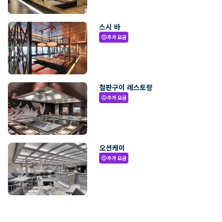
스시 바
추가 요금
paid
철판구이 레스토랑
추가 요금
paid
오션케이
추가 요금
paid