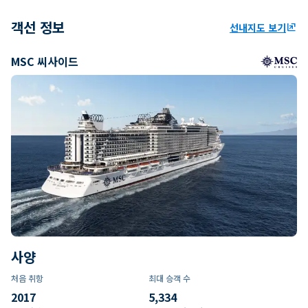
객선 정보
선내지도 보기
ungroup
MSC 씨사이드
사양
처음 취항
최대 승객 수
2017
5,334