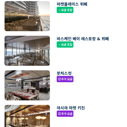
마켓플레이스 뷔페
요금 포함
check
비스케인 베이 레스토랑 & 뷔페
요금 포함
check
붓처스컷
추가 요금
paid
아시아 마켓 키친
추가 요금
paid