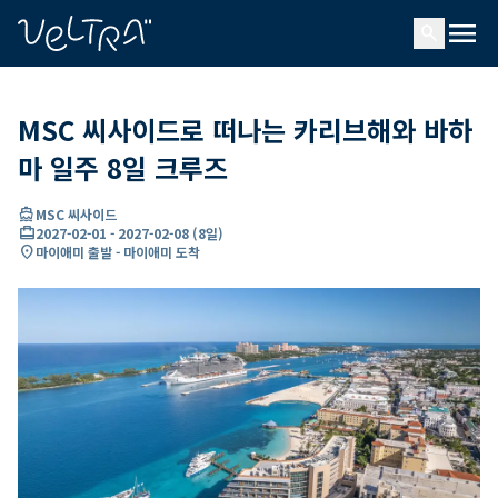
ading...
딩
menu
…
search
MSC 씨사이드로 떠나는 카리브해와 바하
마 일주 8일 크루즈
directions_boat
MSC 씨사이드
card_travel
2027-02-01
-
2027-02-08
(
8일
)
location_on
마이애미 출발 - 마이애미 도착