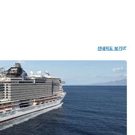
선내지도 보기
ungroup