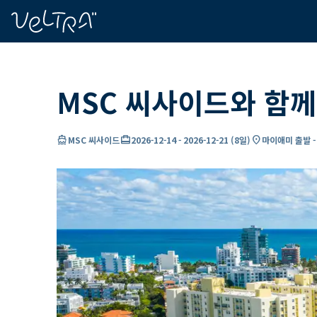
ading...
딩
…
MSC 씨사이드와 함께
directions_boat
card_travel
location_on
MSC 씨사이드
2026-12-14
-
2026-12-21
(
8일
)
마이애미 출발 