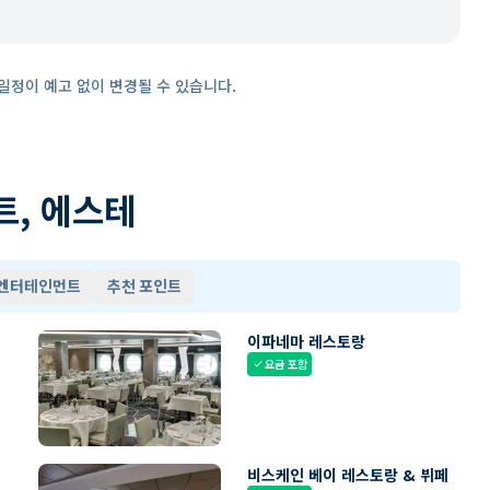
일정이 예고 없이 변경될 수 있습니다.
트, 에스테
 엔터테인먼트
추천 포인트
이파네마 레스토랑
요금 포함
check
비스케인 베이 레스토랑 & 뷔페