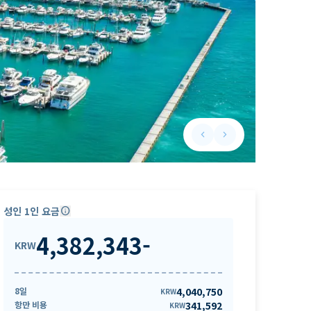
keyboard_arrow_left
keyboard_arrow_right
Previous slide
Next slide
성인 1인 요금
info
4,382,343
-
KRW
8일
4,040,750
KRW
항만 비용
341,592
KRW