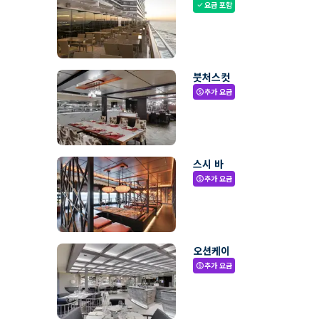
요금 포함
check
붓처스컷
추가 요금
paid
스시 바
추가 요금
paid
오션케이
추가 요금
paid