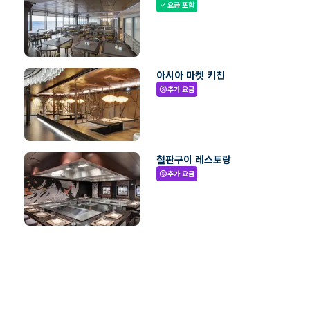
요금 포함
check
아시아 마켓 키친
추가 요금
paid
철판구이 레스토랑
추가 요금
paid