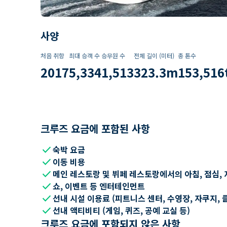
사양
처음 취항
최대 승객 수
승무원 수
전체 길이 (미터)
총 톤수
2017
5,334
1,513
323.3
m
153,516
크루즈 요금에 포함된 사항
check
숙박 요금
check
이동 비용
check
메인 레스토랑 및 뷔페 레스토랑에서의 아침, 점심, 
check
쇼, 이벤트 등 엔터테인먼트
check
선내 시설 이용료 (피트니스 센터, 수영장, 자쿠지, 
check
선내 액티비티 (게임, 퀴즈, 공예 교실 등)
크루즈 요금에 포함되지 않은 사항