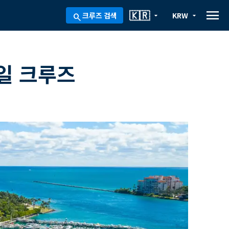
menu
🇰🇷
크루즈 검색
KRW
arrow_drop_down
arrow_drop_down
search
일 크루즈