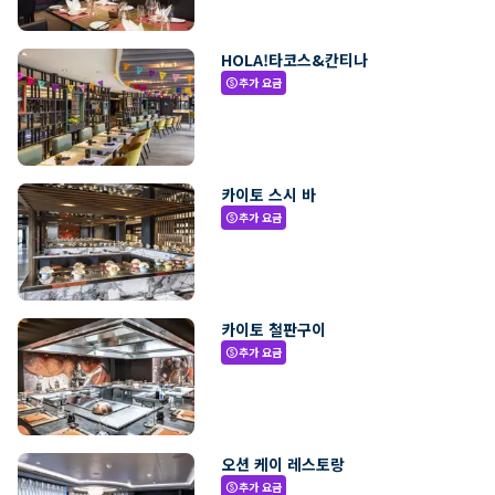
HOLA!타코스&칸티나
추가 요금
paid
카이토 스시 바
추가 요금
paid
카이토 철판구이
추가 요금
paid
오션 케이 레스토랑
추가 요금
paid