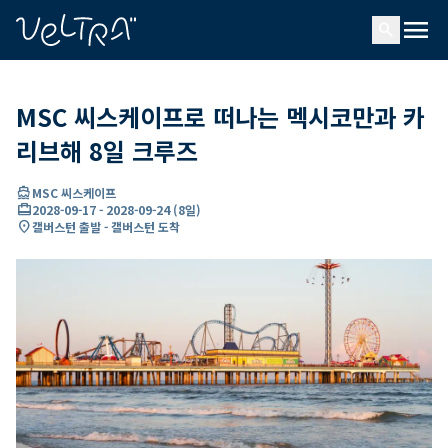
ading...
딩
menu
…
search
MSC 씨스케이프로 떠나는 멕시코만과 카
리브해 8일 크루즈
directions_boat
MSC 씨스케이프
card_travel
2028-09-17
-
2028-09-24
(
8일
)
location_on
갤버스턴 출발 - 갤버스턴 도착