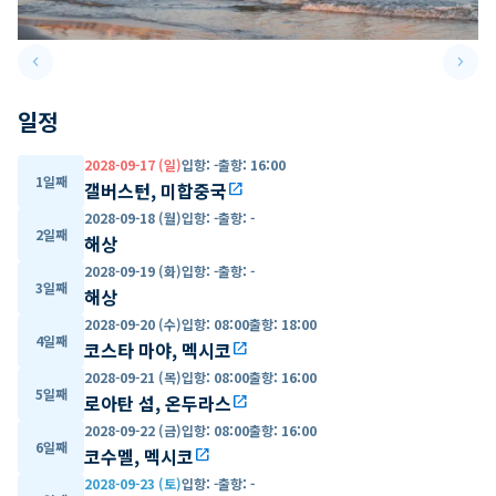
keyboard_arrow_left
keyboard_arrow_right
Previous slide
Next 
일정
2028-09-17 (일)
입항
:
-
출항
:
16:00
1일째
갤버스턴, 미합중국
open_in_new
2028-09-18 (월)
입항
:
-
출항
:
-
2일째
해상
2028-09-19 (화)
입항
:
-
출항
:
-
3일째
해상
2028-09-20 (수)
입항
:
08:00
출항
:
18:00
4일째
코스타 마야, 멕시코
open_in_new
2028-09-21 (목)
입항
:
08:00
출항
:
16:00
5일째
로아탄 섬, 온두라스
open_in_new
2028-09-22 (금)
입항
:
08:00
출항
:
16:00
6일째
코수멜, 멕시코
open_in_new
2028-09-23 (토)
입항
:
-
출항
:
-