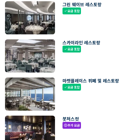
그린 웨이브 레스토랑
요금 포함
check
스카이라인 레스토랑
요금 포함
check
마켓플레이스 뷔페 및 레스토랑
요금 포함
check
붓처스컷
추가 요금
paid