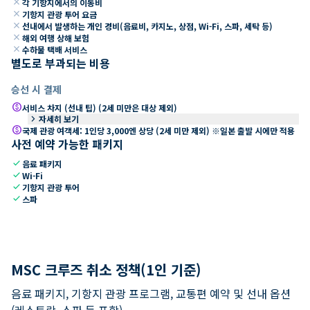
close
각 기항지에서의 이동비
close
기항지 관광 투어 요금
close
선내에서 발생하는 개인 경비(음료비, 카지노, 상점, Wi-Fi, 스파, 세탁 등)
close
해외 여행 상해 보험
close
수하물 택배 서비스
별도로 부과되는 비용
승선 시 결제
paid
서비스 차지 (선내 팁) (2세 미만은 대상 제외)
keyboard_arrow_right
자세히 보기
paid
국제 관광 여객세: 1인당 3,000엔 상당 (2세 미만 제외) ※일본 출발 시에만 적용
사전 예약 가능한 패키지
check
음료 패키지
check
Wi-Fi
check
기항지 관광 투어
check
스파
MSC 크루즈 취소 정책(1인 기준)
음료 패키지, 기항지 관광 프로그램, 교통편 예약 및 선내 옵션
(레스토랑, 스파 등 포함).