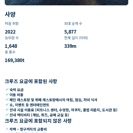
사양
처음 취항
최대 승객 수
2022
5,877
승무원 수
전체 길이 (미터)
1,648
339
m
총 톤수
169,380
t
크루즈 요금에 포함된 사항
check
숙박 요금
check
이동 비용
check
메인 레스토랑 및 뷔페 레스토랑에서의 아침, 점심, 저녁 식사
check
쇼, 이벤트 등 엔터테인먼트
check
선내 시설 이용료 (피트니스 센터, 수영장, 자쿠지, 클럽 라운지, 도서관 등)
check
선내 액티비티 (게임, 퀴즈, 공예 교실 등)
크루즈 요금에 포함되지 않은 사항
close
자택 ~ 항구까지의 교통비