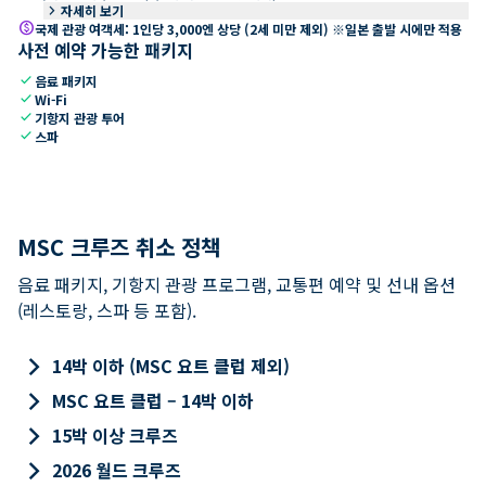
keyboard_arrow_right
자세히 보기
paid
국제 관광 여객세: 1인당 3,000엔 상당 (2세 미만 제외) ※일본 출발 시에만 적용
사전 예약 가능한 패키지
check
음료 패키지
check
Wi-Fi
check
기항지 관광 투어
check
스파
MSC 크루즈 취소 정책
음료 패키지, 기항지 관광 프로그램, 교통편 예약 및 선내 옵션
(레스토랑, 스파 등 포함).
keyboard_arrow_right
14박 이하 (MSC 요트 클럽 제외)
keyboard_arrow_right
MSC 요트 클럽 – 14박 이하
keyboard_arrow_right
15박 이상 크루즈
keyboard_arrow_right
2026 월드 크루즈