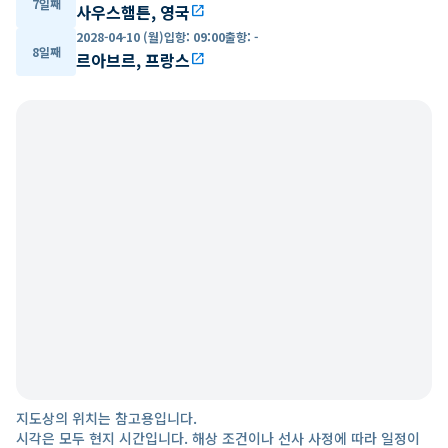
7일째
사우스햄튼, 영국
open_in_new
2028-04-10 (월)
입항
:
09:00
출항
:
-
8일째
르아브르, 프랑스
open_in_new
지도상의 위치는 참고용입니다.
시각은 모두 현지 시간입니다. 해상 조건이나 선사 사정에 따라 일정이