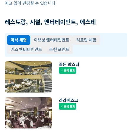
예고 없이 변경될 수 있습니다.
레스토랑, 시설, 엔터테이먼트, 에스테
미식 체험
이브닝 엔터테인먼트
리트릿 체험
키즈 엔터테인먼트
추천 포인트
골든 랍스터
요금 포함
check
라라베스크
요금 포함
check