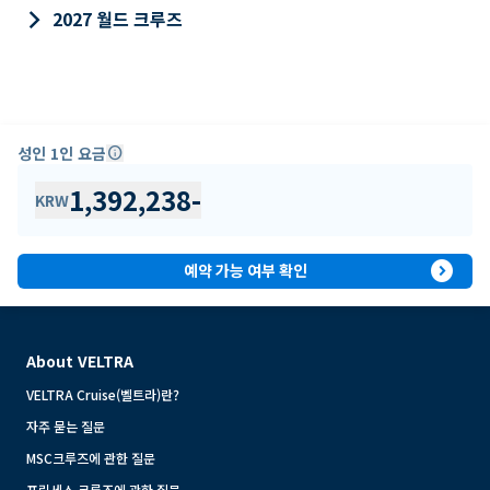
keyboard_arrow_right
2027 월드 크루즈
성인 1인 요금
info
1,392,238
-
KRW
expand_circle_right
예약 가능 여부 확인
About VELTRA
VELTRA Cruise(벨트라)란?
자주 묻는 질문
MSC크루즈에 관한 질문
프린세스 크루즈에 관한 질문