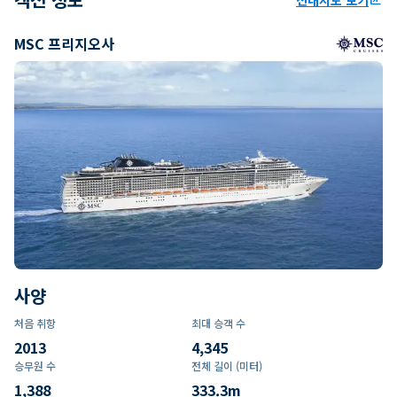
MSC 프리지오사
사양
처음 취항
최대 승객 수
2013
4,345
승무원 수
전체 길이 (미터)
1,388
333.3
m