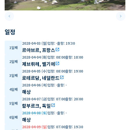
keyboard_arrow_left
keyboard_arrow_right
Previous slide
Next 
일정
2028-04-03 (월)
입항
:
-
출항
:
19:30
1일째
르아브르, 프랑스
open_in_new
2028-04-04 (화)
입항
:
08:00
출항
:
18:00
2일째
제브뤼헤, 벨기에
open_in_new
2028-04-05 (수)
입항
:
08:00
출항
:
19:00
3일째
로테르담, 네덜란드
open_in_new
2028-04-06 (목)
입항
:
-
출항
:
-
4일째
해상
2028-04-07 (금)
입항
:
07:00
출항
:
20:00
5일째
함부르크, 독일
open_in_new
2028-04-08 (토)
입항
:
-
출항
:
-
6일째
해상
2028-04-09 (일)
입항
:
07:00
출항
:
19:30