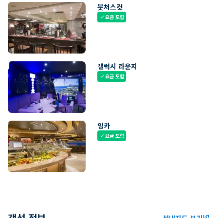
붓처스컷
요금 포함
check
갤럭시 라운지
요금 포함
check
잉카
요금 포함
check
객선 정보
선내지도 보기
ungroup