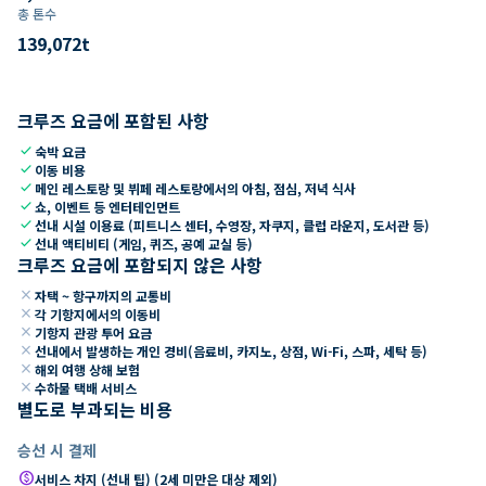
총 톤수
139,072
t
크루즈 요금에 포함된 사항
check
숙박 요금
check
이동 비용
check
메인 레스토랑 및 뷔페 레스토랑에서의 아침, 점심, 저녁 식사
check
쇼, 이벤트 등 엔터테인먼트
check
선내 시설 이용료 (피트니스 센터, 수영장, 자쿠지, 클럽 라운지, 도서관 등)
check
선내 액티비티 (게임, 퀴즈, 공예 교실 등)
크루즈 요금에 포함되지 않은 사항
close
자택 ~ 항구까지의 교통비
close
각 기항지에서의 이동비
close
기항지 관광 투어 요금
close
선내에서 발생하는 개인 경비(음료비, 카지노, 상점, Wi-Fi, 스파, 세탁 등)
close
해외 여행 상해 보험
close
수하물 택배 서비스
별도로 부과되는 비용
승선 시 결제
paid
서비스 차지 (선내 팁) (2세 미만은 대상 제외)