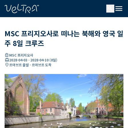
ading...
딩
menu
…
search
MSC 프리지오사로 떠나는 북해와 영국 일
주 8일 크루즈
directions_boat
MSC 프리지오사
card_travel
2028-04-03
-
2028-04-10
(
8일
)
location_on
르아브르 출발 - 르아브르 도착