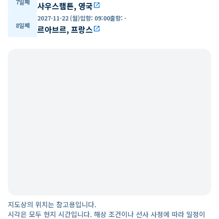
7일째
사우스햄튼, 영국
open_in_new
2027-11-22 (월)
입항
:
09:00
출항
:
-
8일째
르아브르, 프랑스
open_in_new
지도상의 위치는 참고용입니다.
시각은 모두 현지 시간입니다. 해상 조건이나 선사 사정에 따라 일정이