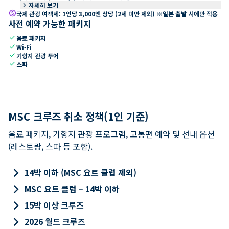
keyboard_arrow_right
자세히 보기
paid
국제 관광 여객세: 1인당 3,000엔 상당 (2세 미만 제외) ※일본 출발 시에만 적용
사전 예약 가능한 패키지
check
음료 패키지
check
Wi-Fi
check
기항지 관광 투어
check
스파
MSC 크루즈 취소 정책(1인 기준)
음료 패키지, 기항지 관광 프로그램, 교통편 예약 및 선내 옵션
(레스토랑, 스파 등 포함).
keyboard_arrow_right
14박 이하 (MSC 요트 클럽 제외)
keyboard_arrow_right
MSC 요트 클럽 – 14박 이하
keyboard_arrow_right
15박 이상 크루즈
keyboard_arrow_right
2026 월드 크루즈