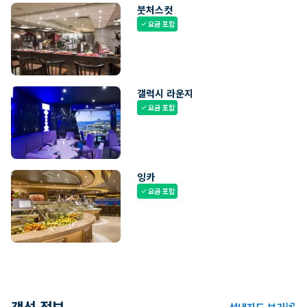
붓처스컷
요금 포함
check
갤럭시 라운지
요금 포함
check
잉카
요금 포함
check
객선 정보
선내지도 보기
ungroup