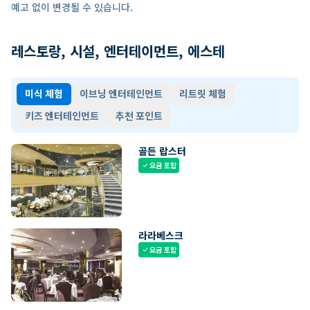
예고 없이 변경될 수 있습니다.
레스토랑, 시설, 엔터테이먼트, 에스테
미식 체험
이브닝 엔터테인먼트
리트릿 체험
키즈 엔터테인먼트
추천 포인트
골든 랍스터
요금 포함
check
라라베스크
요금 포함
check