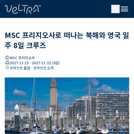
ading...
딩
menu
…
search
MSC 프리지오사로 떠나는 북해와 영국 일
주 8일 크루즈
directions_boat
MSC 프리지오사
card_travel
2027-11-15
-
2027-11-22
(
8일
)
location_on
르아브르 출발 - 르아브르 도착