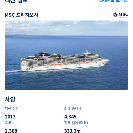
MSC 프리지오사
사양
처음 취항
최대 승객 수
2013
4,345
승무원 수
전체 길이 (미터)
1,388
333.3
m