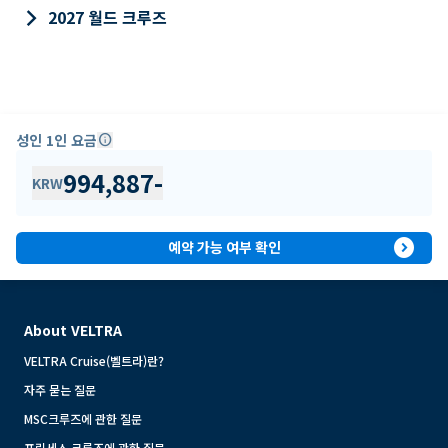
keyboard_arrow_right
2027 월드 크루즈
성인 1인 요금
info
994,887
-
KRW
expand_circle_right
예약 가능 여부 확인
About VELTRA
VELTRA Cruise(벨트라)란?
자주 묻는 질문
MSC크루즈에 관한 질문
프린세스 크루즈에 관한 질문