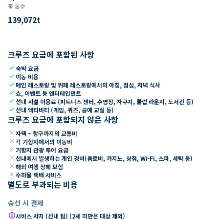
총 톤수
139,072
t
크루즈 요금에 포함된 사항
check
숙박 요금
check
이동 비용
check
메인 레스토랑 및 뷔페 레스토랑에서의 아침, 점심, 저녁 식사
check
쇼, 이벤트 등 엔터테인먼트
check
선내 시설 이용료 (피트니스 센터, 수영장, 자쿠지, 클럽 라운지, 도서관 등)
check
선내 액티비티 (게임, 퀴즈, 공예 교실 등)
크루즈 요금에 포함되지 않은 사항
close
자택 ~ 항구까지의 교통비
close
각 기항지에서의 이동비
close
기항지 관광 투어 요금
close
선내에서 발생하는 개인 경비(음료비, 카지노, 상점, Wi-Fi, 스파, 세탁 등)
close
해외 여행 상해 보험
close
수하물 택배 서비스
별도로 부과되는 비용
승선 시 결제
paid
서비스 차지 (선내 팁) (2세 미만은 대상 제외)