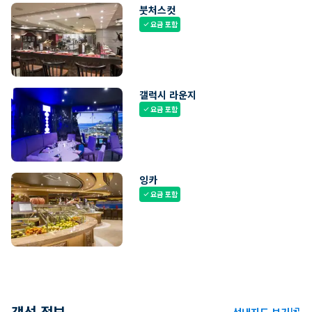
붓처스컷
요금 포함
check
갤럭시 라운지
요금 포함
check
잉카
요금 포함
check
객선 정보
선내지도 보기
ungroup