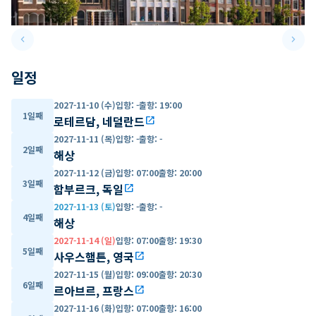
keyboard_arrow_left
keyboard_arrow_right
Previous slide
Next 
일정
2027-11-10 (수)
입항
:
-
출항
:
19:00
1일째
로테르담, 네덜란드
open_in_new
2027-11-11 (목)
입항
:
-
출항
:
-
2일째
해상
2027-11-12 (금)
입항
:
07:00
출항
:
20:00
3일째
함부르크, 독일
open_in_new
2027-11-13 (토)
입항
:
-
출항
:
-
4일째
해상
2027-11-14 (일)
입항
:
07:00
출항
:
19:30
5일째
사우스햄튼, 영국
open_in_new
2027-11-15 (월)
입항
:
09:00
출항
:
20:30
6일째
르아브르, 프랑스
open_in_new
2027-11-16 (화)
입항
:
07:00
출항
:
16:00