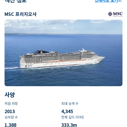
MSC 프리지오사
사양
처음 취항
최대 승객 수
2013
4,345
승무원 수
전체 길이 (미터)
1,388
333.3
m