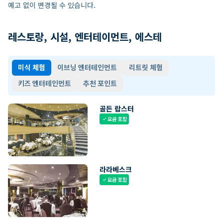
예고 없이 변경될 수 있습니다.
레스토랑, 시설, 엔터테이먼트, 에스테
미식 체험
이브닝 엔터테인먼트
리트릿 체험
키즈 엔터테인먼트
추천 포인트
골든 랍스터
요금 포함
check
라라베스크
요금 포함
check