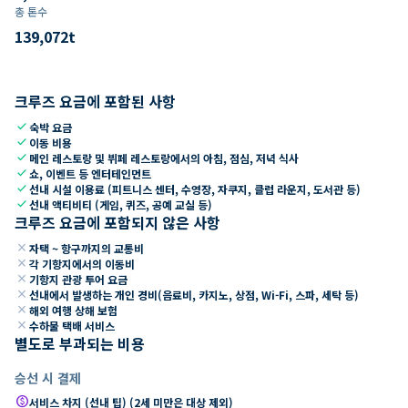
총 톤수
139,072
t
크루즈 요금에 포함된 사항
check
숙박 요금
check
이동 비용
check
메인 레스토랑 및 뷔페 레스토랑에서의 아침, 점심, 저녁 식사
check
쇼, 이벤트 등 엔터테인먼트
check
선내 시설 이용료 (피트니스 센터, 수영장, 자쿠지, 클럽 라운지, 도서관 등)
check
선내 액티비티 (게임, 퀴즈, 공예 교실 등)
크루즈 요금에 포함되지 않은 사항
close
자택 ~ 항구까지의 교통비
close
각 기항지에서의 이동비
close
기항지 관광 투어 요금
close
선내에서 발생하는 개인 경비(음료비, 카지노, 상점, Wi-Fi, 스파, 세탁 등)
close
해외 여행 상해 보험
close
수하물 택배 서비스
별도로 부과되는 비용
승선 시 결제
paid
서비스 차지 (선내 팁) (2세 미만은 대상 제외)