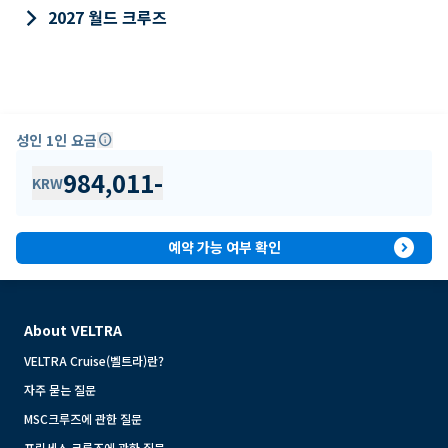
keyboard_arrow_right
2027 월드 크루즈
성인 1인 요금
info
984,011
-
KRW
expand_circle_right
예약 가능 여부 확인
About VELTRA
VELTRA Cruise(벨트라)란?
자주 묻는 질문
MSC크루즈에 관한 질문
프린세스 크루즈에 관한 질문