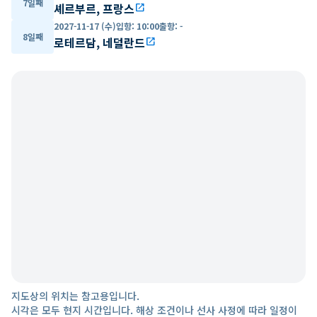
7일째
셰르부르, 프랑스
open_in_new
2027-11-17 (수)
입항
:
10:00
출항
:
-
8일째
로테르담, 네덜란드
open_in_new
지도상의 위치는 참고용입니다.
시각은 모두 현지 시간입니다. 해상 조건이나 선사 사정에 따라 일정이