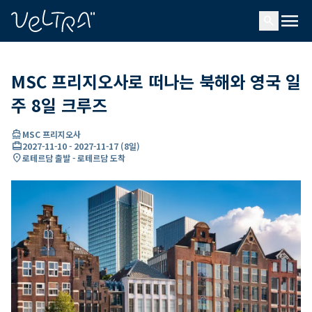
ading...
딩
menu
…
search
MSC 프리지오사로 떠나는 북해와 영국 일
주 8일 크루즈
directions_boat
MSC 프리지오사
card_travel
2027-11-10
-
2027-11-17
(
8일
)
location_on
로테르담 출발 - 로테르담 도착