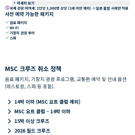
keyboard_arrow_right
자세히 보기
paid
국제 관광 여객세: 1인당 3,000엔 상당 (2세 미만 제외) ※일본 출발 시에만 적용
사전 예약 가능한 패키지
check
음료 패키지
check
Wi-Fi
check
기항지 관광 투어
check
스파
MSC 크루즈 취소 정책
음료 패키지, 기항지 관광 프로그램, 교통편 예약 및 선내 옵션
(레스토랑, 스파 등 포함).
keyboard_arrow_right
14박 이하 (MSC 요트 클럽 제외)
keyboard_arrow_right
MSC 요트 클럽 – 14박 이하
keyboard_arrow_right
15박 이상 크루즈
keyboard_arrow_right
2026 월드 크루즈