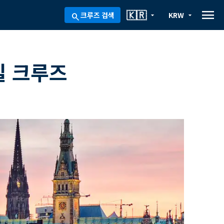
menu
🇰🇷
크루즈 검색
KRW
arrow_drop_down
arrow_drop_down
search
일 크루즈