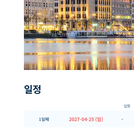
일정
입항
2027-04-25 (일)
-
1일째