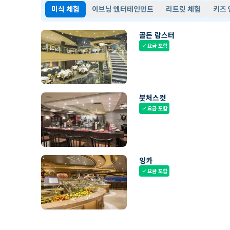
미식 체험
이브닝 엔터테인먼트
리트릿 체험
키즈
골든 랍스터
요금 포함
check
붓처스컷
요금 포함
check
잉카
요금 포함
check