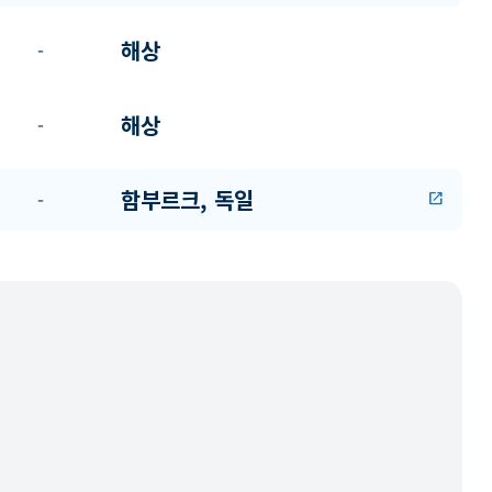
해상
-
해상
-
함부르크, 독일
-
open_in_new