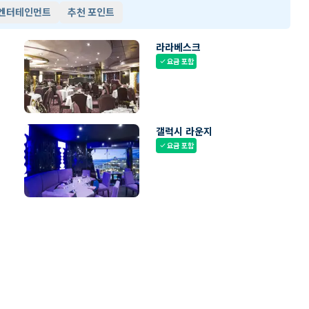
 엔터테인먼트
추천 포인트
라라베스크
요금 포함
check
갤럭시 라운지
요금 포함
check