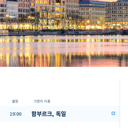
출항
기항지 이름
함부르크, 독일
19:00
open_in_new