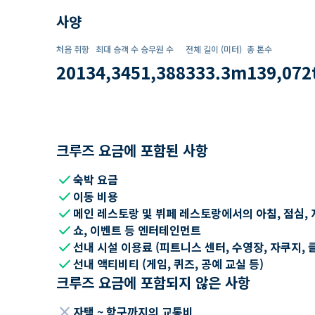
사양
처음 취항
최대 승객 수
승무원 수
전체 길이 (미터)
총 톤수
2013
4,345
1,388
333.3
m
139,072
크루즈 요금에 포함된 사항
check
숙박 요금
check
이동 비용
check
메인 레스토랑 및 뷔페 레스토랑에서의 아침, 점심, 
check
쇼, 이벤트 등 엔터테인먼트
check
선내 시설 이용료 (피트니스 센터, 수영장, 자쿠지, 
check
선내 액티비티 (게임, 퀴즈, 공예 교실 등)
크루즈 요금에 포함되지 않은 사항
close
자택 ~ 항구까지의 교통비