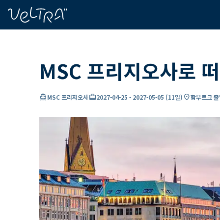
ading...
딩
…
MSC 프리지오사로 떠
directions_boat
card_travel
location_on
MSC 프리지오사
2027-04-25
-
2027-05-05
(
11일
)
함부르크 출