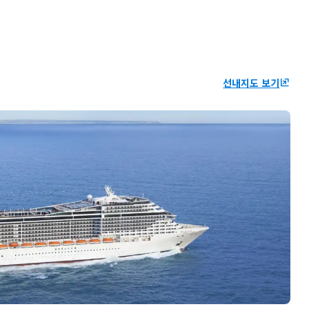
선내지도 보기
ungroup