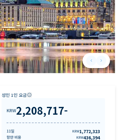
keyboard_arrow_left
keyboard_arrow_right
Previous slide
Next slide
성인 1인 요금
info
2,208,717
-
KRW
11일
1,772,323
KRW
항만 비용
436,394
KRW