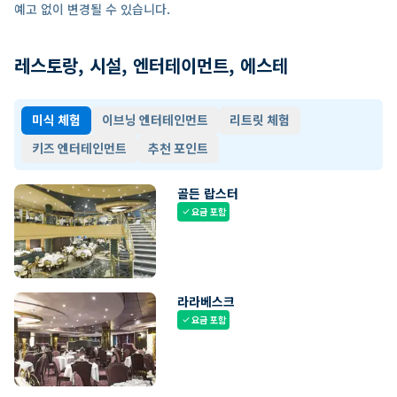
예고 없이 변경될 수 있습니다.
레스토랑, 시설, 엔터테이먼트, 에스테
미식 체험
이브닝 엔터테인먼트
리트릿 체험
키즈 엔터테인먼트
추천 포인트
골든 랍스터
요금 포함
check
라라베스크
요금 포함
check