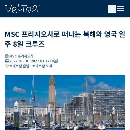
ading...
딩
menu
…
search
MSC 프리지오사로 떠나는 북해와 영국 일
주 8일 크루즈
directions_boat
MSC 프리지오사
card_travel
2027-03-10
-
2027-03-17
(
8일
)
location_on
로테르담 출발 - 로테르담 도착