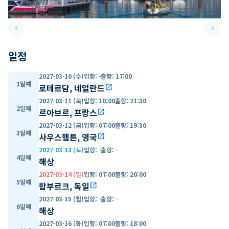
keyboard_arrow_left
keyboard_arrow_right
Previous slide
Next 
일정
2027-03-10 (수)
입항
:
-
출항
:
17:00
1일째
로테르담, 네덜란드
open_in_new
2027-03-11 (목)
입항
:
10:00
출항
:
21:30
2일째
르아브르, 프랑스
open_in_new
2027-03-12 (금)
입항
:
07:00
출항
:
19:30
3일째
사우스햄튼, 영국
open_in_new
2027-03-13 (토)
입항
:
-
출항
:
-
4일째
해상
2027-03-14 (일)
입항
:
07:00
출항
:
20:00
5일째
함부르크, 독일
open_in_new
2027-03-15 (월)
입항
:
-
출항
:
-
6일째
해상
2027-03-16 (화)
입항
:
07:00
출항
:
18:00