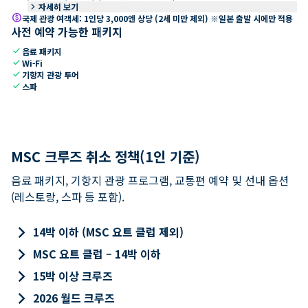
keyboard_arrow_right
자세히 보기
paid
국제 관광 여객세: 1인당 3,000엔 상당 (2세 미만 제외) ※일본 출발 시에만 적용
사전 예약 가능한 패키지
check
음료 패키지
check
Wi-Fi
check
기항지 관광 투어
check
스파
MSC 크루즈 취소 정책(1인 기준)
음료 패키지, 기항지 관광 프로그램, 교통편 예약 및 선내 옵션
(레스토랑, 스파 등 포함).
keyboard_arrow_right
14박 이하 (MSC 요트 클럽 제외)
keyboard_arrow_right
MSC 요트 클럽 – 14박 이하
keyboard_arrow_right
15박 이상 크루즈
keyboard_arrow_right
2026 월드 크루즈