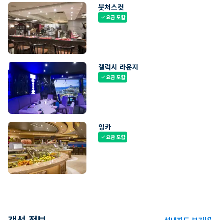
붓처스컷
요금 포함
check
갤럭시 라운지
요금 포함
check
잉카
요금 포함
check
객선 정보
선내지도 보기
ungroup