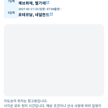
7일째
제브뤼헤, 벨기에
open_in_new
2027-03-17 (수)
입항
:
07:00
출항
:
-
8일째
로테르담, 네덜란드
open_in_new
지도상의 위치는 참고용입니다.
시각은 모두 현지 시간입니다. 해상 조건이나 선사 사정에 따라 일정이