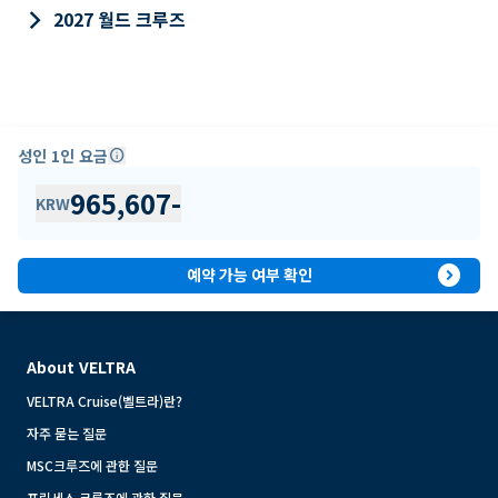
keyboard_arrow_right
2027 월드 크루즈
성인 1인 요금
info
965,607
-
KRW
expand_circle_right
예약 가능 여부 확인
About VELTRA
VELTRA Cruise(벨트라)란?
자주 묻는 질문
MSC크루즈에 관한 질문
프린세스 크루즈에 관한 질문