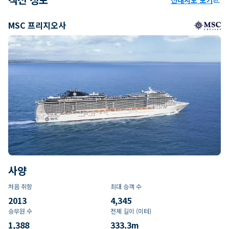
MSC 프리지오사
사양
처음 취항
최대 승객 수
2013
4,345
승무원 수
전체 길이 (미터)
1,388
333.3
m