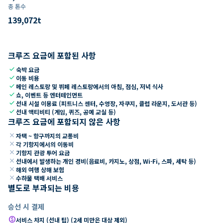
총 톤수
139,072
t
크루즈 요금에 포함된 사항
check
숙박 요금
check
이동 비용
check
메인 레스토랑 및 뷔페 레스토랑에서의 아침, 점심, 저녁 식사
check
쇼, 이벤트 등 엔터테인먼트
check
선내 시설 이용료 (피트니스 센터, 수영장, 자쿠지, 클럽 라운지, 도서관 등)
check
선내 액티비티 (게임, 퀴즈, 공예 교실 등)
크루즈 요금에 포함되지 않은 사항
close
자택 ~ 항구까지의 교통비
close
각 기항지에서의 이동비
close
기항지 관광 투어 요금
close
선내에서 발생하는 개인 경비(음료비, 카지노, 상점, Wi-Fi, 스파, 세탁 등)
close
해외 여행 상해 보험
close
수하물 택배 서비스
별도로 부과되는 비용
승선 시 결제
paid
서비스 차지 (선내 팁) (2세 미만은 대상 제외)