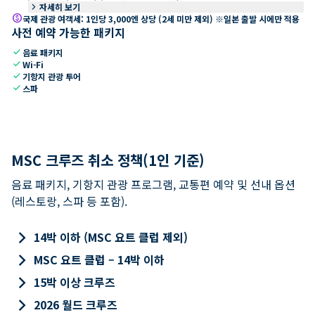
keyboard_arrow_right
자세히 보기
paid
국제 관광 여객세: 1인당 3,000엔 상당 (2세 미만 제외) ※일본 출발 시에만 적용
사전 예약 가능한 패키지
check
음료 패키지
check
Wi-Fi
check
기항지 관광 투어
check
스파
MSC 크루즈 취소 정책(1인 기준)
음료 패키지, 기항지 관광 프로그램, 교통편 예약 및 선내 옵션
(레스토랑, 스파 등 포함).
keyboard_arrow_right
14박 이하 (MSC 요트 클럽 제외)
keyboard_arrow_right
MSC 요트 클럽 – 14박 이하
keyboard_arrow_right
15박 이상 크루즈
keyboard_arrow_right
2026 월드 크루즈