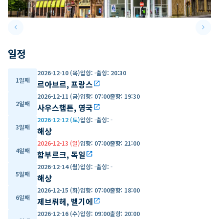
keyboard_arrow_left
keyboard_arrow_right
Previous slide
Next 
일정
2026-12-10 (목)
입항
:
-
출항
:
20:30
1일째
르아브르, 프랑스
open_in_new
2026-12-11 (금)
입항
:
07:00
출항
:
19:30
2일째
사우스햄튼, 영국
open_in_new
2026-12-12 (토)
입항
:
-
출항
:
-
3일째
해상
2026-12-13 (일)
입항
:
07:00
출항
:
21:00
4일째
함부르크, 독일
open_in_new
2026-12-14 (월)
입항
:
-
출항
:
-
5일째
해상
2026-12-15 (화)
입항
:
07:00
출항
:
18:00
6일째
제브뤼헤, 벨기에
open_in_new
2026-12-16 (수)
입항
:
09:00
출항
:
20:00