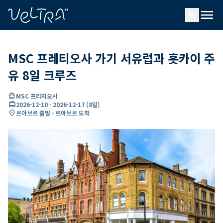
ading...
딩
menu
…
search
MSC 프레티오사 가기 서유럽과 홋카이 주
유 8일 크루즈
directions_boat
MSC 프리지오사
card_travel
2026-12-10
-
2026-12-17
(
8일
)
location_on
르아브르 출발 - 르아브르 도착