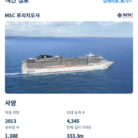
MSC 프리지오사
사양
처음 취항
최대 승객 수
2013
4,345
승무원 수
전체 길이 (미터)
1,388
333.3
m