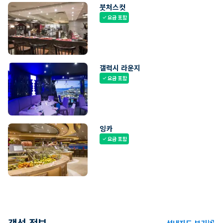
붓처스컷
요금 포함
check
갤럭시 라운지
요금 포함
check
잉카
요금 포함
check
객선 정보
선내지도 보기
ungroup