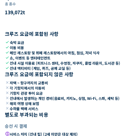
총 톤수
139,072
t
크루즈 요금에 포함된 사항
check
숙박 요금
check
이동 비용
check
메인 레스토랑 및 뷔페 레스토랑에서의 아침, 점심, 저녁 식사
check
쇼, 이벤트 등 엔터테인먼트
check
선내 시설 이용료 (피트니스 센터, 수영장, 자쿠지, 클럽 라운지, 도서관 등)
check
선내 액티비티 (게임, 퀴즈, 공예 교실 등)
크루즈 요금에 포함되지 않은 사항
close
자택 ~ 항구까지의 교통비
close
각 기항지에서의 이동비
close
기항지 관광 투어 요금
close
선내에서 발생하는 개인 경비(음료비, 카지노, 상점, Wi-Fi, 스파, 세탁 등)
close
해외 여행 상해 보험
close
수하물 택배 서비스
별도로 부과되는 비용
승선 시 결제
paid
서비스 차지 (선내 팁) (2세 미만은 대상 제외)