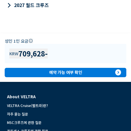
keyboard_arrow_right
2027 월드 크루즈
성인 1인 요금
info
709,628
-
KRW
expand_circle_right
예약 가능 여부 확인
About VELTRA
VELTRA Cruise(벨트라)란?
자주 묻는 질문
MSC크루즈에 관한 질문
프린세스 크루즈에 관한 질문