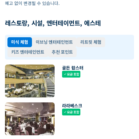
예고 없이 변경될 수 있습니다.
레스토랑, 시설, 엔터테이먼트, 에스테
미식 체험
이브닝 엔터테인먼트
리트릿 체험
키즈 엔터테인먼트
추천 포인트
골든 랍스터
요금 포함
check
라라베스크
요금 포함
check