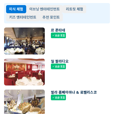
미식 체험
이브닝 엔터테인먼트
리트릿 체험
키즈 엔터테인먼트
추천 포인트
르 폰타네
요금 포함
check
일 팔라디오
요금 포함
check
빌라 폼페이아나 & 로벨리스코
요금 포함
check