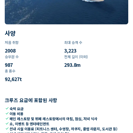
사양
처음 취항
최대 승객 수
2008
3,223
승무원 수
전체 길이 (미터)
987
293.8
m
총 톤수
92,627
t
크루즈 요금에 포함된 사항
check
숙박 요금
check
이동 비용
check
메인 레스토랑 및 뷔페 레스토랑에서의 아침, 점심, 저녁 식사
check
쇼, 이벤트 등 엔터테인먼트
check
선내 시설 이용료 (피트니스 센터, 수영장, 자쿠지, 클럽 라운지, 도서관 등)