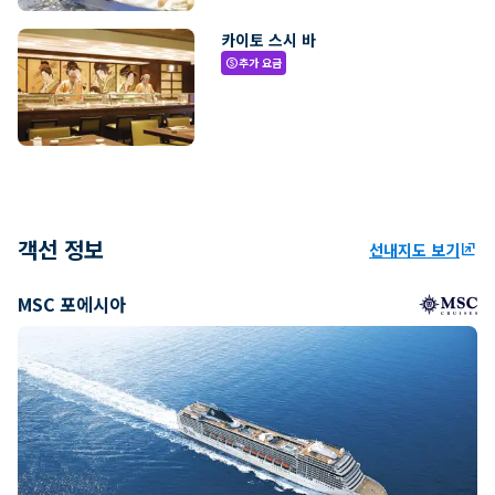
카이토 스시 바
추가 요금
paid
객선 정보
선내지도 보기
ungroup
MSC 포에시아