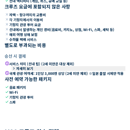
check
선내 액티비티 (게임, 퀴즈, 공예 교실 등)
크루즈 요금에 포함되지 않은 사항
close
자택 ~ 항구까지의 교통비
close
각 기항지에서의 이동비
close
기항지 관광 투어 요금
close
선내에서 발생하는 개인 경비(음료비, 카지노, 상점, Wi-Fi, 스파, 세탁 등)
close
해외 여행 상해 보험
close
수하물 택배 서비스
별도로 부과되는 비용
승선 시 결제
paid
서비스 차지 (선내 팁) (2세 미만은 대상 제외)
keyboard_arrow_right
자세히 보기
paid
국제 관광 여객세: 1인당 3,000엔 상당 (2세 미만 제외) ※일본 출발 시에만 적용
사전 예약 가능한 패키지
check
음료 패키지
check
Wi-Fi
check
기항지 관광 투어
check
스파