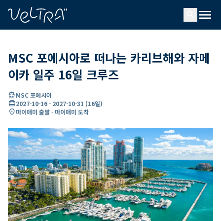
ading...
딩
menu
…
search
MSC 포에시아로 떠나는 카리브해와 자메
이카 일주 16일 크루즈
directions_boat
MSC 포에시아
card_travel
2027-10-16
-
2027-10-31
(
16일
)
location_on
마이애미 출발 - 마이애미 도착