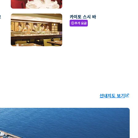
코
카이토 스시 바
추가 요금
paid
선내지도 보기
ungroup