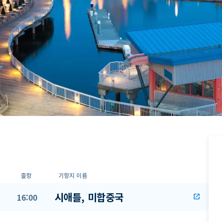
출항
기항지 이름
시애틀, 미합중국
16:00
open_in_new