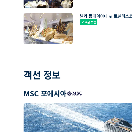
빌라 폼페이아나 & 로벨리스
요금 포함
check
객선 정보
MSC 포에시아