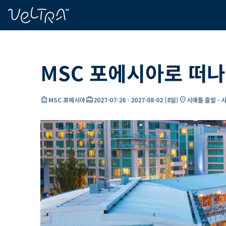
ading...
딩
…
MSC 포에시아로 떠나
directions_boat
card_travel
location_on
MSC 포에시아
2027-07-26
-
2027-08-02
(
8일
)
시애틀 출발 - 