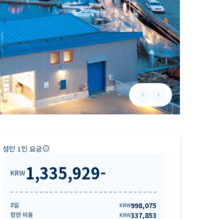
keyboard_arrow_left
keyboard_arrow_right
Previous slide
Next slide
성인 1인 요금
info
1,335,929
-
KRW
8일
998,075
KRW
항만 비용
337,853
KRW