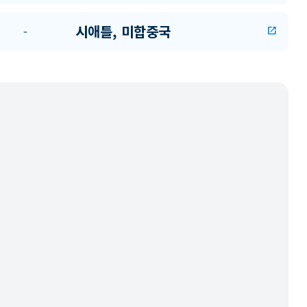
시애틀, 미합중국
-
open_in_new