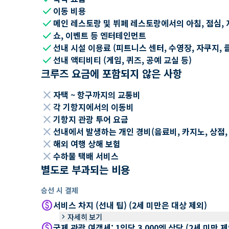
check
이동 비용
check
메인 레스토랑 및 뷔페 레스토랑에서의 아침, 점심, 
check
쇼, 이벤트 등 엔터테인먼트
check
선내 시설 이용료 (피트니스 센터, 수영장, 자쿠지, 
check
선내 액티비티 (게임, 퀴즈, 공예 교실 등)
크루즈 요금에 포함되지 않은 사항
close
자택 ~ 항구까지의 교통비
close
각 기항지에서의 이동비
close
기항지 관광 투어 요금
close
선내에서 발생하는 개인 경비(음료비, 카지노, 상점, Wi
close
해외 여행 상해 보험
close
수하물 택배 서비스
별도로 부과되는 비용
승선 시 결제
paid
서비스 차지 (선내 팁) (2세 미만은 대상 제외)
keyboard_arrow_right
자세히 보기
paid
국제 관광 여객세: 1인당 3,000엔 상당 (2세 미만