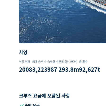
사양
처음 취항
최대 승객 수
승무원 수
전체 길이 (미터)
총 톤수
2008
3,223
987
293.8
m
92,627
t
크루즈 요금에 포함된 사항
check
숙박 요금