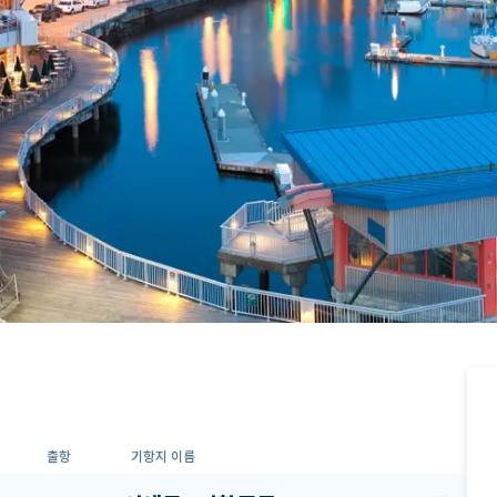
출항
기항지 이름