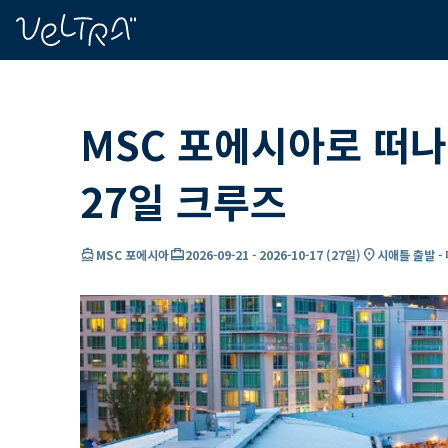
ading...
딩
…
MSC 포에시아로 떠
27일 크루즈
directions_boat
card_travel
location_on
MSC 포에시아
2026-09-21
-
2026-10-17
(
27일
)
시애틀 출발 -