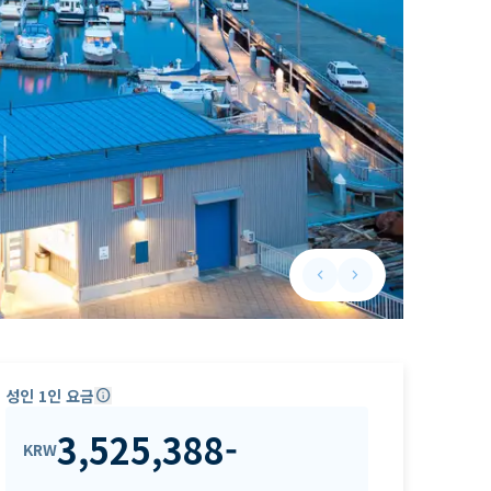
keyboard_arrow_left
keyboard_arrow_right
Previous slide
Next slide
성인 1인 요금
info
3,525,388
-
KRW