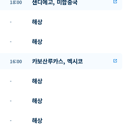
샌디에고, 미합중국
18:00
open_in_new
해상
-
해상
-
카보산루카스, 멕시코
16:00
open_in_new
해상
-
해상
-
해상
-