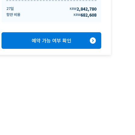
27일
2,842,780
KRW
항만 비용
682,608
KRW
expand_circle_right
예약 가능 여부 확인