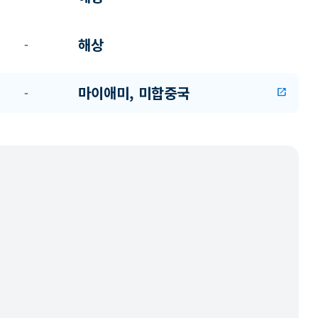
해상
-
마이애미, 미합중국
-
open_in_new