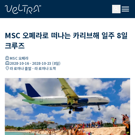
ading...
딩
menu
…
search
MSC 오페라로 떠나는 카리브해 일주 8일
크루즈
directions_boat
MSC 오페라
card_travel
2028-10-16
-
2028-10-23
(
8일
)
location_on
라 로마나 출발 - 라 로마나 도착