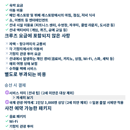
check
숙박 요금
check
이동 비용
check
메인 레스토랑 및 뷔페 레스토랑에서의 아침, 점심, 저녁 식사
check
쇼, 이벤트 등 엔터테인먼트
check
선내 시설 이용료 (피트니스 센터, 수영장, 자쿠지, 클럽 라운지, 도서관 등)
check
선내 액티비티 (게임, 퀴즈, 공예 교실 등)
크루즈 요금에 포함되지 않은 사항
close
자택 ~ 항구까지의 교통비
close
각 기항지에서의 이동비
close
기항지 관광 투어 요금
close
선내에서 발생하는 개인 경비(음료비, 카지노, 상점, Wi-Fi, 스파, 세탁 등)
close
해외 여행 상해 보험
close
수하물 택배 서비스
별도로 부과되는 비용
승선 시 결제
paid
서비스 차지 (선내 팁) (2세 미만은 대상 제외)
keyboard_arrow_right
자세히 보기
paid
국제 관광 여객세: 1인당 3,000엔 상당 (2세 미만 제외) ※일본 출발 시에만 적용
사전 예약 가능한 패키지
check
음료 패키지
check
Wi-Fi
check
기항지 관광 투어