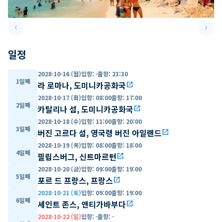
keyboard_arrow_left
keyboard_arrow_right
Previous slide
Next 
일정
2028-10-16 (월)
입항
:
-
출항
:
23:30
1일째
라 로마나, 도미니카공화국
open_in_new
2028-10-17 (화)
입항
:
08:00
출항
:
17:00
2일째
카탈리나 섬, 도미니카공화국
open_in_new
2028-10-18 (수)
입항
:
11:00
출항
:
20:00
3일째
버진 고르다 섬, 영국령 버진 아일랜드
open_in_new
2028-10-19 (목)
입항
:
08:00
출항
:
18:00
4일째
필립스버그, 신트마르턴
open_in_new
2028-10-20 (금)
입항
:
09:00
출항
:
19:00
5일째
포르 드 프랑스, 프랑스
open_in_new
2028-10-21 (토)
입항
:
09:00
출항
:
19:00
6일째
세인트 존스, 앤티가바부다
open_in_new
2028-10-22 (일)
입항
:
-
출항
:
-