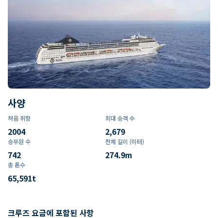
사양
처음 취항
최대 승객 수
2004
2,679
승무원 수
전체 길이 (미터)
742
274.9
m
총 톤수
65,591
t
크루즈 요금에 포함된 사항