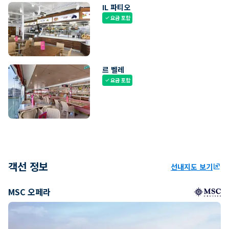
IL 파티오
요금 포함
check
르 벨레
요금 포함
check
객선 정보
선내지도 보기
ungroup
MSC 오페라