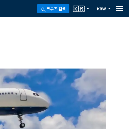
menu
🇰🇷
크루즈 검색
KRW
arrow_drop_down
arrow_drop_down
search