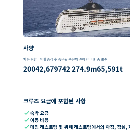
사양
처음 취항
최대 승객 수
승무원 수
전체 길이 (미터)
총 톤수
2004
2,679
742
274.9
m
65,591
t
크루즈 요금에 포함된 사항
check
숙박 요금
check
이동 비용
check
메인 레스토랑 및 뷔페 레스토랑에서의 아침, 점심, 