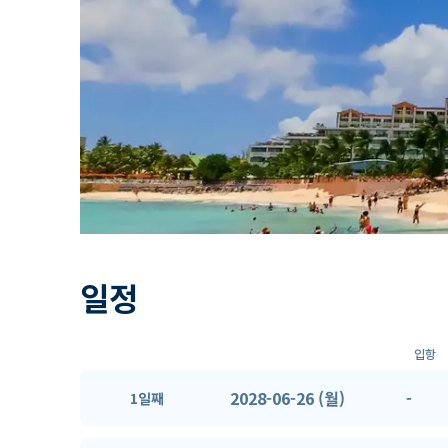
일정
입항
2028-06-26 (월)
-
1일째