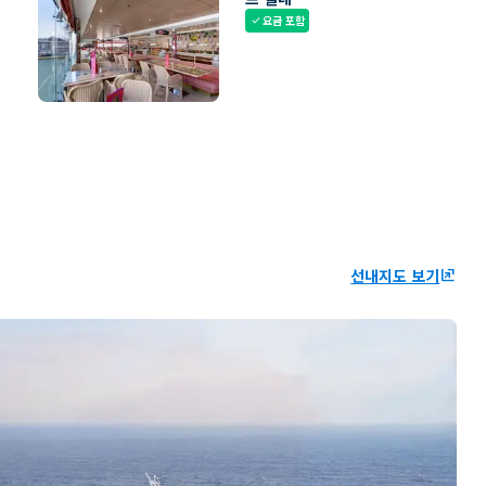
요금 포함
check
선내지도 보기
ungroup