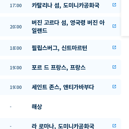
카탈리나 섬, 도미니카공화국
17:00
open_in_new
버진 고르다 섬, 영국령 버진 아
20:00
open_in_new
일랜드
필립스버그, 신트마르턴
18:00
open_in_new
포르 드 프랑스, 프랑스
19:00
open_in_new
세인트 존스, 앤티가바부다
19:00
open_in_new
해상
-
라 로마나, 도미니카공화국
-
open_in_new