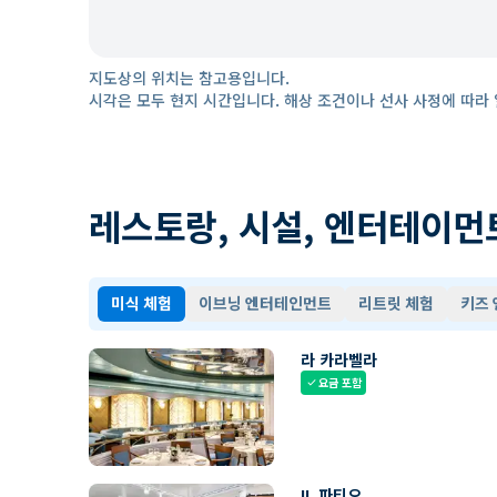
지도상의 위치는 참고용입니다.
시각은 모두 현지 시간입니다. 해상 조건이나 선사 사정에 따라 
레스토랑, 시설, 엔터테이먼
미식 체험
이브닝 엔터테인먼트
리트릿 체험
키즈
라 카라벨라
요금 포함
check
IL 파티오