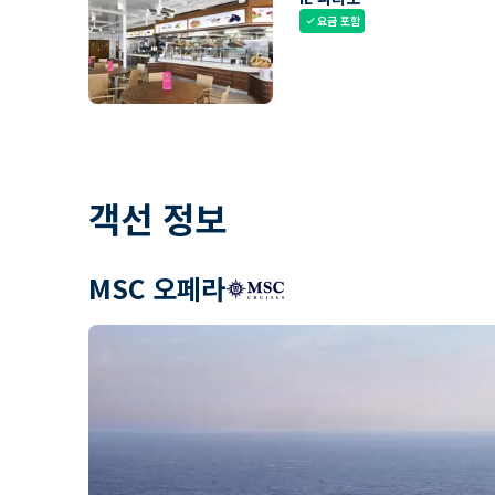
요금 포함
check
객선 정보
MSC 오페라