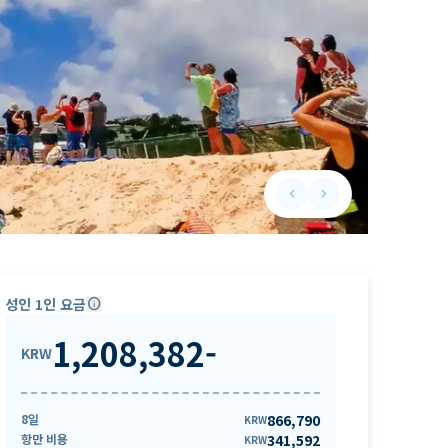
keyboard_arrow_left
keyboard_arrow_right
Previous slide
Next slide
성인 1인 요금
info
1,208,382
-
KRW
8일
866,790
KRW
항만 비용
341,592
KRW