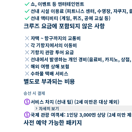
check
쇼, 이벤트 등 엔터테인먼트
check
선내 시설 이용료 (피트니스 센터, 수영장, 자쿠지, 
check
선내 액티비티 (게임, 퀴즈, 공예 교실 등)
크루즈 요금에 포함되지 않은 사항
close
자택 ~ 항구까지의 교통비
close
각 기항지에서의 이동비
close
기항지 관광 투어 요금
close
선내에서 발생하는 개인 경비(음료비, 카지노, 상점, Wi
close
해외 여행 상해 보험
close
수하물 택배 서비스
별도로 부과되는 비용
승선 시 결제
paid
서비스 차지 (선내 팁) (2세 미만은 대상 제외)
keyboard_arrow_right
자세히 보기
paid
국제 관광 여객세: 1인당 3,000엔 상당 (2세 미만
사전 예약 가능한 패키지