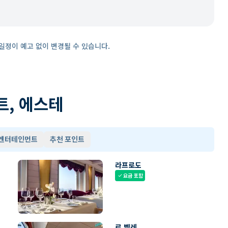
일정이 예고 없이 변경될 수 있습니다.
트, 에스테
 엔터테인먼트
추천 포인트
라프로도
요금 포함
check
르 벨레