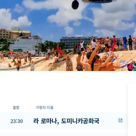
출항
기항지 이름
라 로마나, 도미니카공화국
23:30
open_in_new