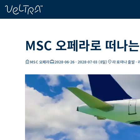
ading...
딩
…
MSC 오페라로 떠나는
directions_boat
card_travel
location_on
MSC 오페라
2028-06-26
-
2028-07-03
(
8일
)
라 로마나 출발 -