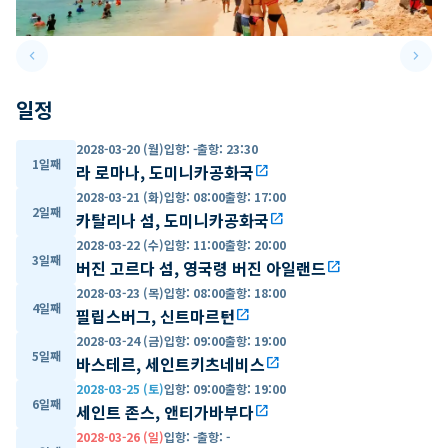
keyboard_arrow_left
keyboard_arrow_right
Previous slide
Next 
일정
2028-03-20 (월)
입항
:
-
출항
:
23:30
1일째
라 로마나, 도미니카공화국
open_in_new
2028-03-21 (화)
입항
:
08:00
출항
:
17:00
2일째
카탈리나 섬, 도미니카공화국
open_in_new
2028-03-22 (수)
입항
:
11:00
출항
:
20:00
3일째
버진 고르다 섬, 영국령 버진 아일랜드
open_in_new
2028-03-23 (목)
입항
:
08:00
출항
:
18:00
4일째
필립스버그, 신트마르턴
open_in_new
2028-03-24 (금)
입항
:
09:00
출항
:
19:00
5일째
바스테르, 세인트키츠네비스
open_in_new
2028-03-25 (토)
입항
:
09:00
출항
:
19:00
6일째
세인트 존스, 앤티가바부다
open_in_new
2028-03-26 (일)
입항
:
-
출항
:
-