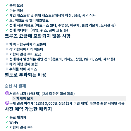
check
숙박 요금
check
이동 비용
check
메인 레스토랑 및 뷔페 레스토랑에서의 아침, 점심, 저녁 식사
check
쇼, 이벤트 등 엔터테인먼트
check
선내 시설 이용료 (피트니스 센터, 수영장, 자쿠지, 클럽 라운지, 도서관 등)
check
선내 액티비티 (게임, 퀴즈, 공예 교실 등)
크루즈 요금에 포함되지 않은 사항
close
자택 ~ 항구까지의 교통비
close
각 기항지에서의 이동비
close
기항지 관광 투어 요금
close
선내에서 발생하는 개인 경비(음료비, 카지노, 상점, Wi-Fi, 스파, 세탁 등)
close
해외 여행 상해 보험
close
수하물 택배 서비스
별도로 부과되는 비용
승선 시 결제
paid
서비스 차지 (선내 팁) (2세 미만은 대상 제외)
keyboard_arrow_right
자세히 보기
paid
국제 관광 여객세: 1인당 3,000엔 상당 (2세 미만 제외) ※일본 출발 시에만 적용
사전 예약 가능한 패키지
check
음료 패키지
check
Wi-Fi
check
기항지 관광 투어