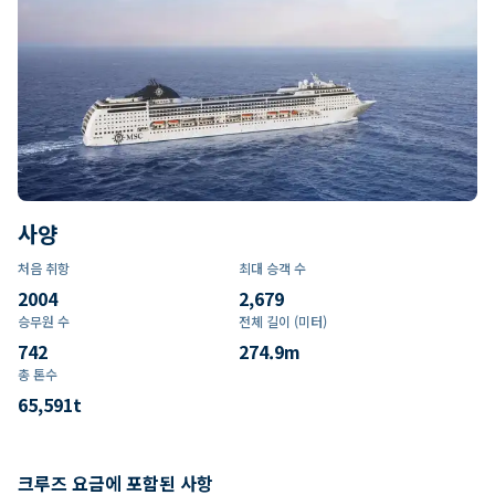
사양
처음 취항
최대 승객 수
2004
2,679
승무원 수
전체 길이 (미터)
742
274.9
m
총 톤수
65,591
t
크루즈 요금에 포함된 사항