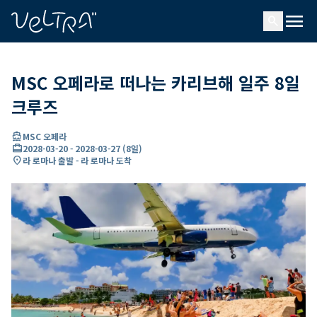
ading...
딩
menu
…
search
MSC 오페라로 떠나는 카리브해 일주 8일
크루즈
directions_boat
MSC 오페라
card_travel
2028-03-20
-
2028-03-27
(
8일
)
location_on
라 로마나 출발 - 라 로마나 도착