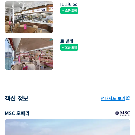
IL 파티오
요금 포함
check
르 벨레
요금 포함
check
객선 정보
선내지도 보기
ungroup
MSC 오페라