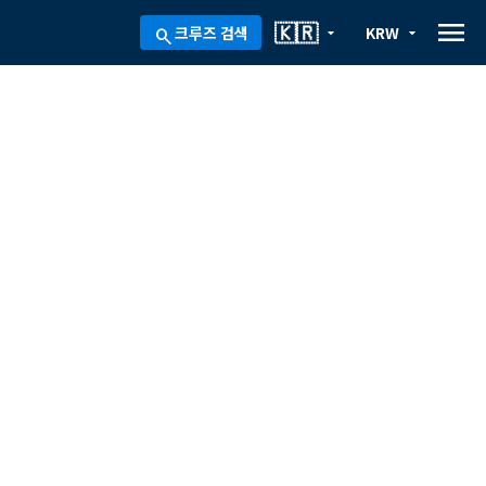
menu
🇰🇷
크루즈 검색
KRW
arrow_drop_down
arrow_drop_down
search