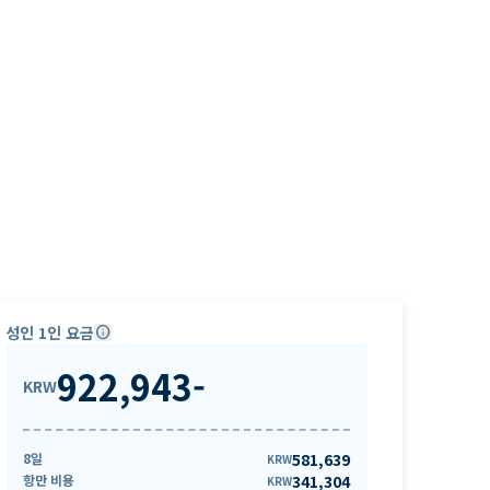
성인 1인 요금
info
922,943
-
KRW
8일
581,639
KRW
항만 비용
341,304
KRW