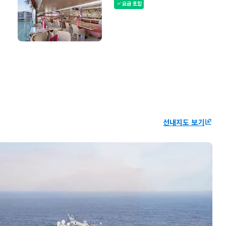
요금 포함
check
선내지도 보기
ungroup