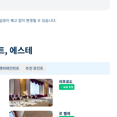
일정이 예고 없이 변경될 수 있습니다.
트, 에스테
 엔터테인먼트
추천 포인트
라프로도
요금 포함
check
르 벨레