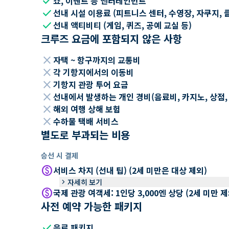
check
쇼, 이벤트 등 엔터테인먼트
check
선내 시설 이용료 (피트니스 센터, 수영장, 자쿠지, 
check
선내 액티비티 (게임, 퀴즈, 공예 교실 등)
크루즈 요금에 포함되지 않은 사항
close
자택 ~ 항구까지의 교통비
close
각 기항지에서의 이동비
close
기항지 관광 투어 요금
close
선내에서 발생하는 개인 경비(음료비, 카지노, 상점, Wi
close
해외 여행 상해 보험
close
수하물 택배 서비스
별도로 부과되는 비용
승선 시 결제
paid
서비스 차지 (선내 팁) (2세 미만은 대상 제외)
keyboard_arrow_right
자세히 보기
paid
국제 관광 여객세: 1인당 3,000엔 상당 (2세 미만
사전 예약 가능한 패키지
check
음료 패키지