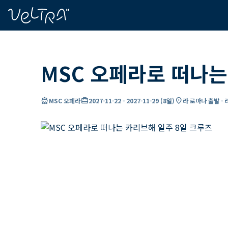
ading...
딩
…
MSC 오페라로 떠나는
directions_boat
card_travel
location_on
MSC 오페라
2027-11-22
-
2027-11-29
(
8일
)
라 로마나 출발 -