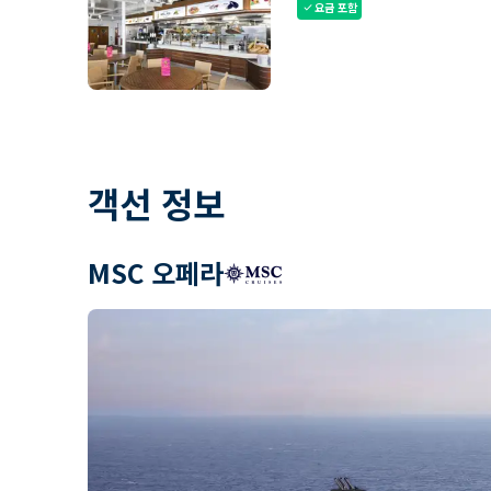
요금 포함
check
객선 정보
MSC 오페라