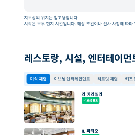
지도상의 위치는 참고용입니다.
시각은 모두 현지 시간입니다. 해상 조건이나 선사 사정에 따라 
레스토랑, 시설, 엔터테이먼
미식 체험
이브닝 엔터테인먼트
리트릿 체험
키즈
라 카라벨라
요금 포함
check
IL 파티오