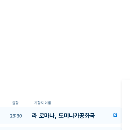
출항
기항지 이름
라 로마나, 도미니카공화국
23:30
open_in_new