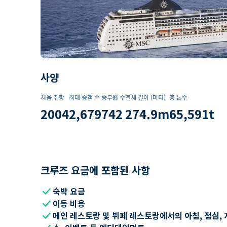
사양
처음 취항
최대 승객 수
승무원 수
전체 길이 (미터)
총 톤수
2004
2,679
742
274.9
m
65,591
t
크루즈 요금에 포함된 사항
check
숙박 요금
check
이동 비용
check
메인 레스토랑 및 뷔페 레스토랑에서의 아침, 점심, 