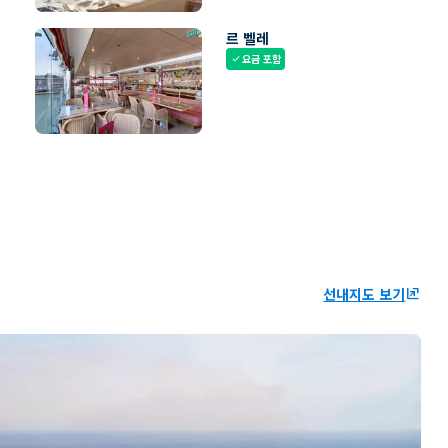
르 벨레
요금 포함
check
선내지도 보기
ungroup