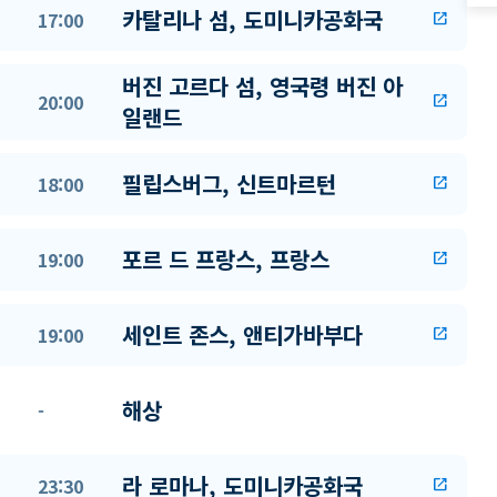
카탈리나 섬, 도미니카공화국
17:00
open_in_new
버진 고르다 섬, 영국령 버진 아
20:00
open_in_new
일랜드
필립스버그, 신트마르턴
18:00
open_in_new
포르 드 프랑스, 프랑스
19:00
open_in_new
세인트 존스, 앤티가바부다
19:00
open_in_new
해상
-
라 로마나, 도미니카공화국
23:30
open_in_new