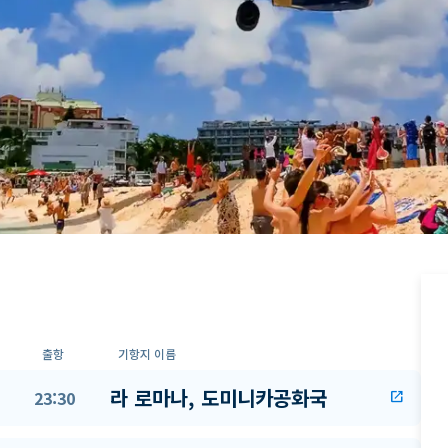
출항
기항지 이름
라 로마나, 도미니카공화국
23:30
open_in_new