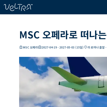
ading...
딩
…
MSC 오페라로 떠나는
directions_boat
card_travel
location_on
MSC 오페라
2027-04-19
-
2027-05-03
(
15일
)
라 로마나 출발 -