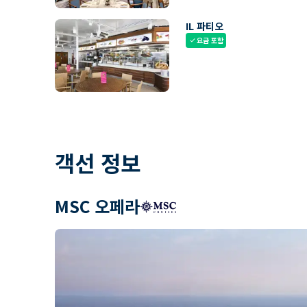
IL 파티오
요금 포함
check
객선 정보
MSC 오페라