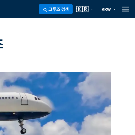
menu
🇰🇷
크루즈 검색
KRW
arrow_drop_down
arrow_drop_down
search
즈