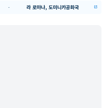
라 로마나, 도미니카공화국
-
open_in_new