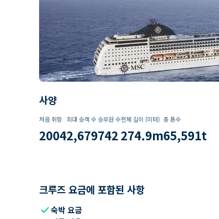
사양
처음 취항
최대 승객 수
승무원 수
전체 길이 (미터)
총 톤수
2004
2,679
742
274.9
m
65,591
t
크루즈 요금에 포함된 사항
check
숙박 요금