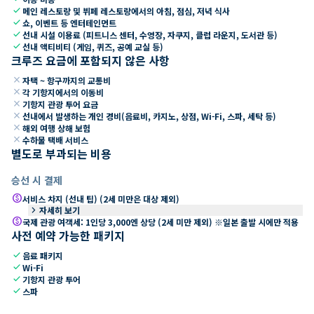
check
메인 레스토랑 및 뷔페 레스토랑에서의 아침, 점심, 저녁 식사
check
쇼, 이벤트 등 엔터테인먼트
check
선내 시설 이용료 (피트니스 센터, 수영장, 자쿠지, 클럽 라운지, 도서관 등)
check
선내 액티비티 (게임, 퀴즈, 공예 교실 등)
크루즈 요금에 포함되지 않은 사항
close
자택 ~ 항구까지의 교통비
close
각 기항지에서의 이동비
close
기항지 관광 투어 요금
close
선내에서 발생하는 개인 경비(음료비, 카지노, 상점, Wi-Fi, 스파, 세탁 등)
close
해외 여행 상해 보험
close
수하물 택배 서비스
별도로 부과되는 비용
승선 시 결제
paid
서비스 차지 (선내 팁) (2세 미만은 대상 제외)
keyboard_arrow_right
자세히 보기
paid
국제 관광 여객세: 1인당 3,000엔 상당 (2세 미만 제외) ※일본 출발 시에만 적용
사전 예약 가능한 패키지
check
음료 패키지
check
Wi-Fi
check
기항지 관광 투어
check
스파