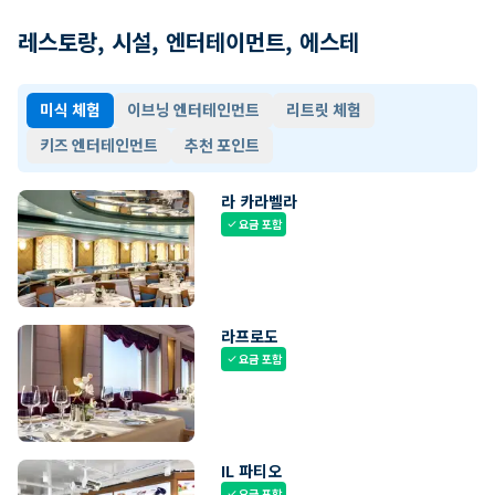
레스토랑, 시설, 엔터테이먼트, 에스테
미식 체험
이브닝 엔터테인먼트
리트릿 체험
키즈 엔터테인먼트
추천 포인트
라 카라벨라
요금 포함
check
라프로도
요금 포함
check
IL 파티오
요금 포함
check