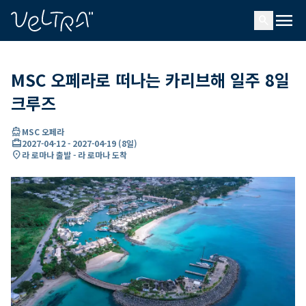
ading...
딩
menu
…
search
MSC 오페라로 떠나는 카리브해 일주 8일
크루즈
directions_boat
MSC 오페라
card_travel
2027-04-12
-
2027-04-19
(
8일
)
location_on
라 로마나 출발 - 라 로마나 도착