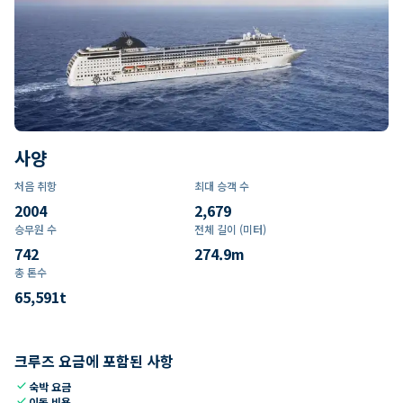
사양
처음 취항
최대 승객 수
2004
2,679
승무원 수
전체 길이 (미터)
742
274.9
m
총 톤수
65,591
t
크루즈 요금에 포함된 사항
check
숙박 요금
check
이동 비용