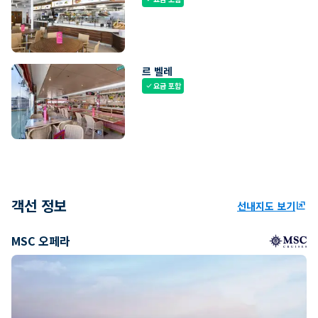
르 벨레
요금 포함
check
객선 정보
선내지도 보기
ungroup
MSC 오페라