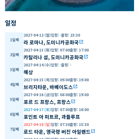
일정
2027-04-12 (월)
입항
:
-
출항
:
23:30
1일째
라 로마나, 도미니카공화국
open_in_new
2027-04-13 (화)
입항
:
07:00
출항
:
17:00
2일째
카탈리나 섬, 도미니카공화국
open_in_new
2027-04-14 (수)
입항
:
-
출항
:
-
3일째
해상
2027-04-15 (목)
입항
:
09:00
출항
:
19:00
4일째
브리지타운, 바베이도스
open_in_new
2027-04-16 (금)
입항
:
08:00
출항
:
19:00
5일째
포르 드 프랑스, 프랑스
open_in_new
2027-04-17 (토)
입항
:
07:00
출항
:
16:00
6일째
포인트 아 피트르, 과들루프
2027-04-18 (일)
입항
:
07:30
출항
:
15:30
7일째
로드 타운, 영국령 버진 아일랜드
open_in_new