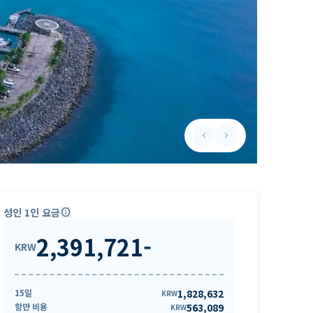
keyboard_arrow_left
keyboard_arrow_right
Previous slide
Next slide
성인 1인 요금
info
2,391,721
-
KRW
15일
1,828,632
KRW
항만 비용
563,089
KRW