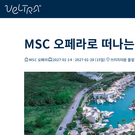
ading...
딩
…
MSC 오페라로 떠나는
directions_boat
card_travel
location_on
MSC 오페라
2027-01-14
-
2027-01-28
(
15일
)
브리지타운 출발 