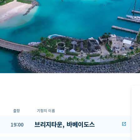
출항
기항지 이름
브리지타운, 바베이도스
19:00
open_in_new