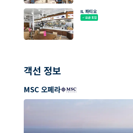
IL 파티오
요금 포함
check
객선 정보
MSC 오페라