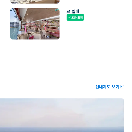
르 벨레
요금 포함
check
선내지도 보기
ungroup