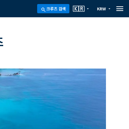
menu
🇰🇷
크루즈 검색
KRW
arrow_drop_down
arrow_drop_down
search
즈