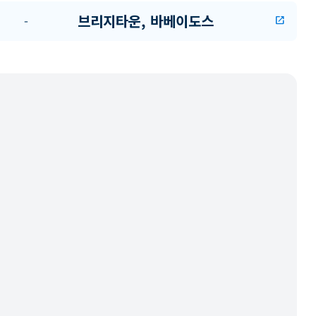
브리지타운, 바베이도스
-
open_in_new