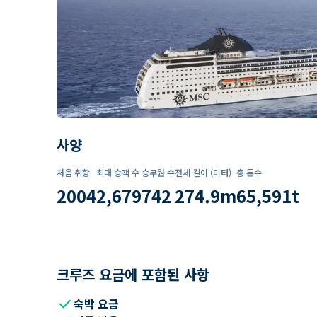
사양
처음 취항
최대 승객 수
승무원 수
전체 길이 (미터)
총 톤수
2004
2,679
742
274.9
m
65,591
t
크루즈 요금에 포함된 사항
check
숙박 요금