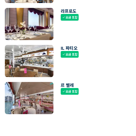
라프로도
요금 포함
check
IL 파티오
요금 포함
check
르 벨레
요금 포함
check