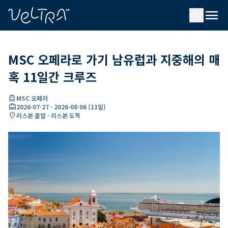
ading...
딩
menu
…
search
MSC 오페라로 가기 남유럽과 지중해의 매
혹 11일간 크루즈
directions_boat
MSC 오페라
card_travel
2026-07-27
-
2026-08-06
(
11일
)
location_on
리스본 출발 - 리스본 도착