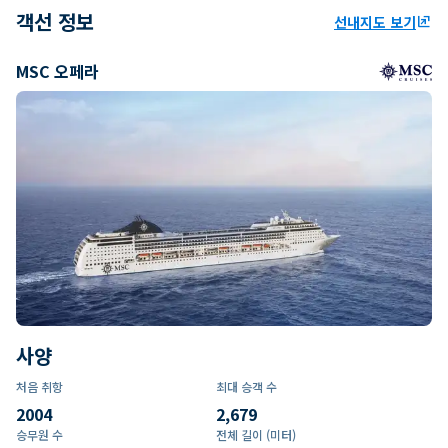
객선 정보
선내지도 보기
ungroup
MSC 오페라
사양
처음 취항
최대 승객 수
2004
2,679
승무원 수
전체 길이 (미터)