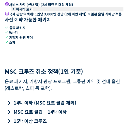
paid
서비스 차지 (선내 팁) (2세 미만은 대상 제외)
keyboard_arrow_right
자세히 보기
paid
국제 관광 여객세: 1인당 3,000엔 상당 (2세 미만 제외) ※일본 출발 시에만 적용
사전 예약 가능한 패키지
check
음료 패키지
check
Wi-Fi
check
기항지 관광 투어
check
스파
MSC 크루즈 취소 정책(1인 기준)
음료 패키지, 기항지 관광 프로그램, 교통편 예약 및 선내 옵션
(레스토랑, 스파 등 포함).
keyboard_arrow_right
14박 이하 (MSC 요트 클럽 제외)
keyboard_arrow_right
MSC 요트 클럽 – 14박 이하
keyboard_arrow_right
15박 이상 크루즈