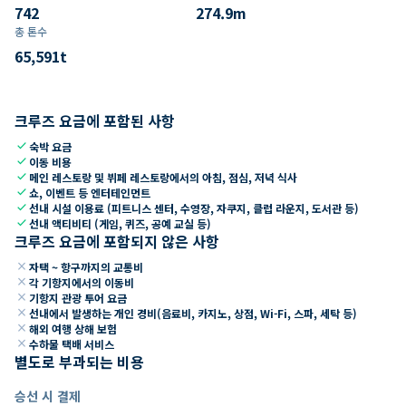
742
274.9
m
총 톤수
65,591
t
크루즈 요금에 포함된 사항
check
숙박 요금
check
이동 비용
check
메인 레스토랑 및 뷔페 레스토랑에서의 아침, 점심, 저녁 식사
check
쇼, 이벤트 등 엔터테인먼트
check
선내 시설 이용료 (피트니스 센터, 수영장, 자쿠지, 클럽 라운지, 도서관 등)
check
선내 액티비티 (게임, 퀴즈, 공예 교실 등)
크루즈 요금에 포함되지 않은 사항
close
자택 ~ 항구까지의 교통비
close
각 기항지에서의 이동비
close
기항지 관광 투어 요금
close
선내에서 발생하는 개인 경비(음료비, 카지노, 상점, Wi-Fi, 스파, 세탁 등)
close
해외 여행 상해 보험
close
수하물 택배 서비스
별도로 부과되는 비용
승선 시 결제