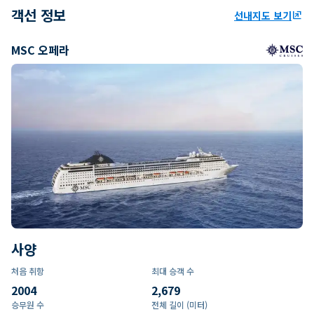
객선 정보
선내지도 보기
ungroup
MSC 오페라
사양
처음 취항
최대 승객 수
2004
2,679
승무원 수
전체 길이 (미터)