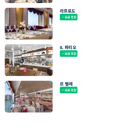
라프로도
요금 포함
check
IL 파티오
요금 포함
check
르 벨레
요금 포함
check