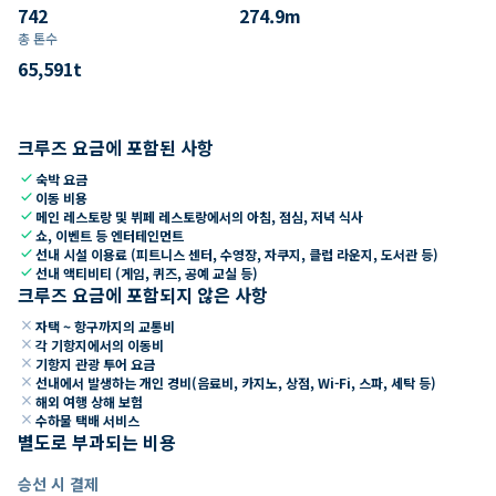
742
274.9
m
총 톤수
65,591
t
크루즈 요금에 포함된 사항
check
숙박 요금
check
이동 비용
check
메인 레스토랑 및 뷔페 레스토랑에서의 아침, 점심, 저녁 식사
check
쇼, 이벤트 등 엔터테인먼트
check
선내 시설 이용료 (피트니스 센터, 수영장, 자쿠지, 클럽 라운지, 도서관 등)
check
선내 액티비티 (게임, 퀴즈, 공예 교실 등)
크루즈 요금에 포함되지 않은 사항
close
자택 ~ 항구까지의 교통비
close
각 기항지에서의 이동비
close
기항지 관광 투어 요금
close
선내에서 발생하는 개인 경비(음료비, 카지노, 상점, Wi-Fi, 스파, 세탁 등)
close
해외 여행 상해 보험
close
수하물 택배 서비스
별도로 부과되는 비용
승선 시 결제