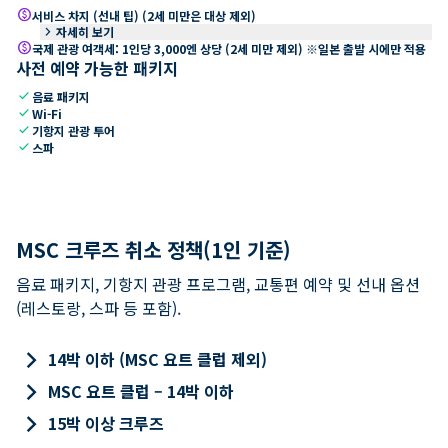
paid
서비스 차지 (선내 팁) (2세 미만은 대상 제외)
keyboard_arrow_right
자세히 보기
paid
국제 관광 여객세: 1인당 3,000엔 상당 (2세 미만 제외) ※일본 출발 시에만 적용
사전 예약 가능한 패키지
check
음료 패키지
check
Wi-Fi
check
기항지 관광 투어
check
스파
MSC 크루즈 취소 정책(1인 기준)
음료 패키지, 기항지 관광 프로그램, 교통편 예약 및 선내 옵션
(레스토랑, 스파 등 포함).
keyboard_arrow_right
14박 이하 (MSC 요트 클럽 제외)
keyboard_arrow_right
MSC 요트 클럽 – 14박 이하
keyboard_arrow_right
15박 이상 크루즈