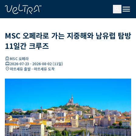
ading...
딩
menu
…
search
MSC 오페라로 가는 지중해와 남유럽 탐방
11일간 크루즈
directions_boat
MSC 오페라
card_travel
2026-07-23
-
2026-08-02
(
11일
)
location_on
마르세유 출발 - 마르세유 도착