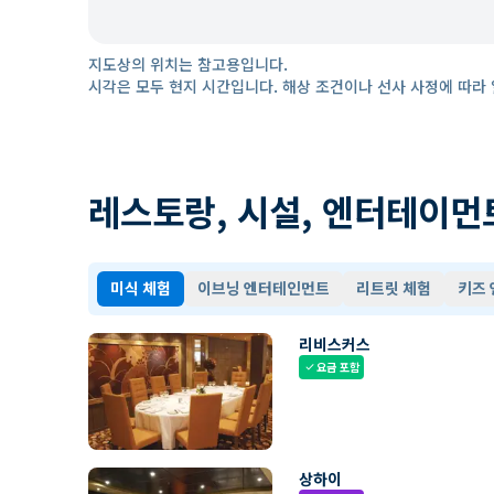
지도상의 위치는 참고용입니다.
시각은 모두 현지 시간입니다. 해상 조건이나 선사 사정에 따라 
레스토랑, 시설, 엔터테이먼
미식 체험
이브닝 엔터테인먼트
리트릿 체험
키즈
리비스커스
요금 포함
check
상하이