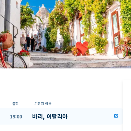
출항
기항지 이름
바리, 이탈리아
19:00
open_in_new