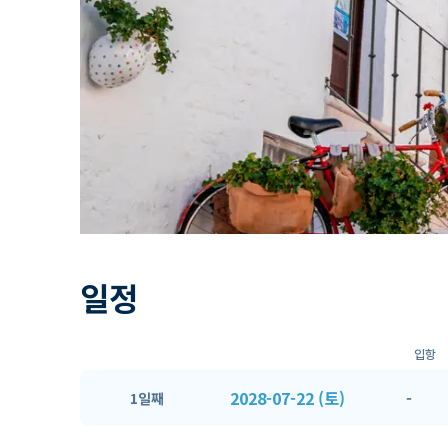
일정
입항
2028-07-22 (토)
-
1일째