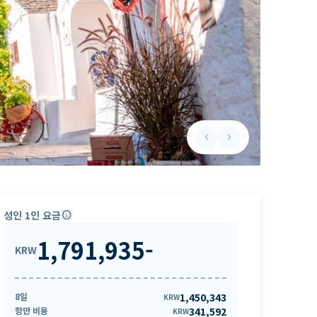
keyboard_arrow_left
keyboard_arrow_right
Previous slide
Next slide
성인 1인 요금
info
1,791,935
-
KRW
8일
1,450,343
KRW
항만 비용
341,592
KRW