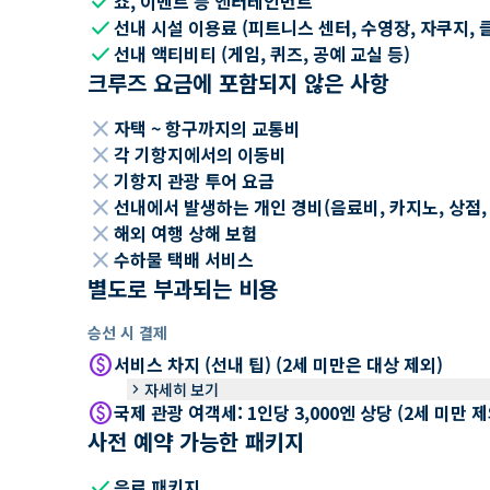
check
쇼, 이벤트 등 엔터테인먼트
check
선내 시설 이용료 (피트니스 센터, 수영장, 자쿠지, 
check
선내 액티비티 (게임, 퀴즈, 공예 교실 등)
크루즈 요금에 포함되지 않은 사항
close
자택 ~ 항구까지의 교통비
close
각 기항지에서의 이동비
close
기항지 관광 투어 요금
close
선내에서 발생하는 개인 경비(음료비, 카지노, 상점, Wi
close
해외 여행 상해 보험
close
수하물 택배 서비스
별도로 부과되는 비용
승선 시 결제
paid
서비스 차지 (선내 팁) (2세 미만은 대상 제외)
keyboard_arrow_right
자세히 보기
paid
국제 관광 여객세: 1인당 3,000엔 상당 (2세 미만
사전 예약 가능한 패키지
check
음료 패키지