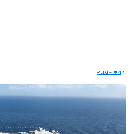
선내지도 보기
ungroup