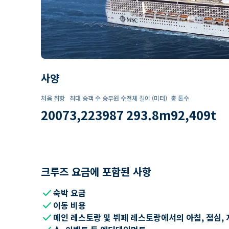
사양
처음 취항
최대 승객 수
승무원 수
전체 길이 (미터)
총 톤수
2007
3,223
987
293.8
m
92,409
t
크루즈 요금에 포함된 사항
check
숙박 요금
check
이동 비용
check
메인 레스토랑 및 뷔페 레스토랑에서의 아침, 점심, 