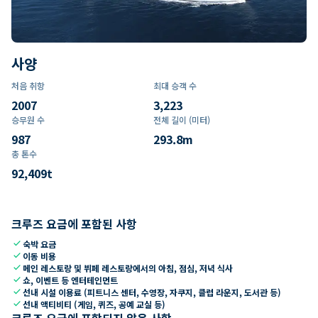
사양
처음 취항
최대 승객 수
2007
3,223
승무원 수
전체 길이 (미터)
987
293.8
m
총 톤수
92,409
t
크루즈 요금에 포함된 사항
check
숙박 요금
check
이동 비용
check
메인 레스토랑 및 뷔페 레스토랑에서의 아침, 점심, 저녁 식사
check
쇼, 이벤트 등 엔터테인먼트
check
선내 시설 이용료 (피트니스 센터, 수영장, 자쿠지, 클럽 라운지, 도서관 등)
check
선내 액티비티 (게임, 퀴즈, 공예 교실 등)
크루즈 요금에 포함되지 않은 사항