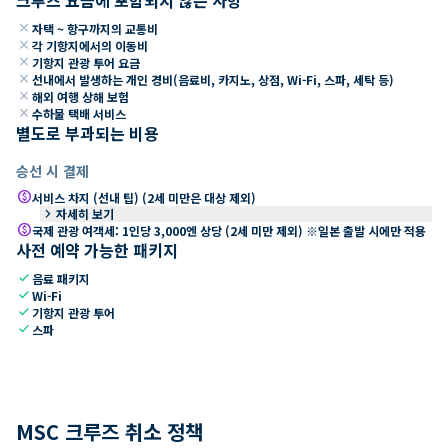
close
자택 ~ 항구까지의 교통비
close
각 기항지에서의 이동비
close
기항지 관광 투어 요금
close
선내에서 발생하는 개인 경비(음료비, 카지노, 상점, Wi-Fi, 스파, 세탁 등)
close
해외 여행 상해 보험
close
수하물 택배 서비스
별도로 부과되는 비용
승선 시 결제
paid
서비스 차지 (선내 팁) (2세 미만은 대상 제외)
keyboard_arrow_right
자세히 보기
paid
국제 관광 여객세: 1인당 3,000엔 상당 (2세 미만 제외) ※일본 출발 시에만 적용
사전 예약 가능한 패키지
check
음료 패키지
check
Wi-Fi
check
기항지 관광 투어
check
스파
MSC 크루즈 취소 정책