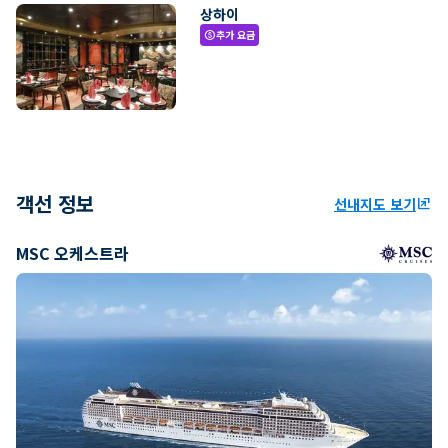
상하이
추가 요금
paid
객선 정보
선내지도 보기
ungroup
MSC 오케스트라