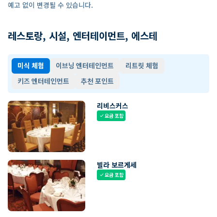
예고 없이 변경될 수 있습니다.
레스토랑, 시설, 엔터테이먼트, 에스테
미식 체험
이브닝 엔터테인먼트
리트릿 체험
키즈 엔터테인먼트
추천 포인트
리비스커스
요금 포함
check
빌라 보르게세
요금 포함
check