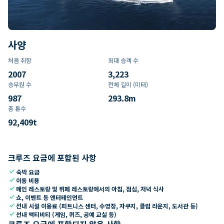
사양
처음 취항
최대 승객 수
2007
3,223
승무원 수
전체 길이 (미터)
987
293.8
m
총 톤수
92,409
t
크루즈 요금에 포함된 사항
check
숙박 요금
check
이동 비용
check
메인 레스토랑 및 뷔페 레스토랑에서의 아침, 점심, 저녁 식사
check
쇼, 이벤트 등 엔터테인먼트
check
선내 시설 이용료 (피트니스 센터, 수영장, 자쿠지, 클럽 라운지, 도서관 등)
check
선내 액티비티 (게임, 퀴즈, 공예 교실 등)
크루즈 요금에 포함되지 않은 사항