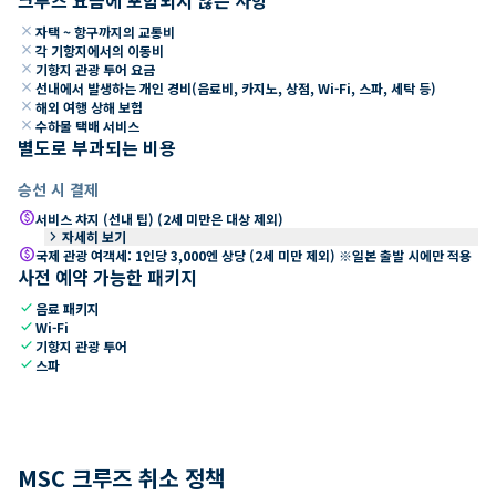
close
자택 ~ 항구까지의 교통비
close
각 기항지에서의 이동비
close
기항지 관광 투어 요금
close
선내에서 발생하는 개인 경비(음료비, 카지노, 상점, Wi-Fi, 스파, 세탁 등)
close
해외 여행 상해 보험
close
수하물 택배 서비스
별도로 부과되는 비용
승선 시 결제
paid
서비스 차지 (선내 팁) (2세 미만은 대상 제외)
keyboard_arrow_right
자세히 보기
paid
국제 관광 여객세: 1인당 3,000엔 상당 (2세 미만 제외) ※일본 출발 시에만 적용
사전 예약 가능한 패키지
check
음료 패키지
check
Wi-Fi
check
기항지 관광 투어
check
스파
MSC 크루즈 취소 정책