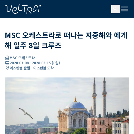
ading...
딩
menu
…
search
MSC 오케스트라로 떠나는 지중해와 에게
해 일주 8일 크루즈
directions_boat
MSC 오케스트라
card_travel
2028-03-08
-
2028-03-15
(
8일
)
location_on
이스탄불 출발 - 이스탄불 도착