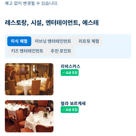
예고 없이 변경될 수 있습니다.
레스토랑, 시설, 엔터테이먼트, 에스테
미식 체험
이브닝 엔터테인먼트
리트릿 체험
키즈 엔터테인먼트
추천 포인트
리비스커스
요금 포함
check
빌라 보르게세
요금 포함
check