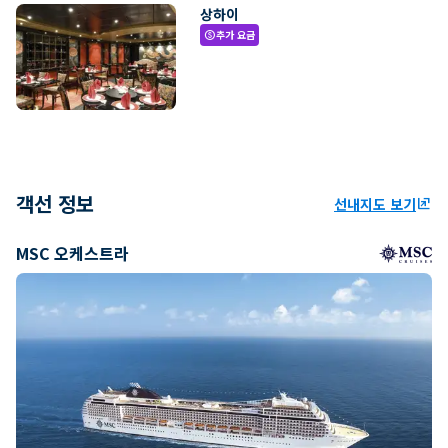
상하이
추가 요금
paid
객선 정보
선내지도 보기
ungroup
MSC 오케스트라