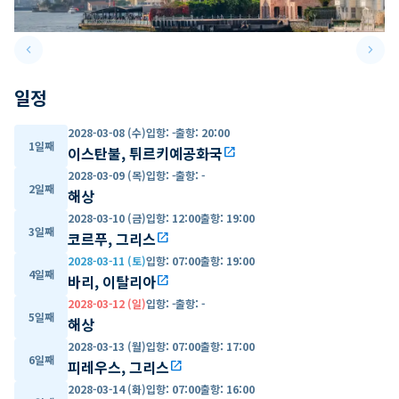
keyboard_arrow_left
keyboard_arrow_right
Previous slide
Next 
일정
2028-03-08 (수)
입항
:
-
출항
:
20:00
1일째
이스탄불, 튀르키예공화국
open_in_new
2028-03-09 (목)
입항
:
-
출항
:
-
2일째
해상
2028-03-10 (금)
입항
:
12:00
출항
:
19:00
3일째
코르푸, 그리스
open_in_new
2028-03-11 (토)
입항
:
07:00
출항
:
19:00
4일째
바리, 이탈리아
open_in_new
2028-03-12 (일)
입항
:
-
출항
:
-
5일째
해상
2028-03-13 (월)
입항
:
07:00
출항
:
17:00
6일째
피레우스, 그리스
open_in_new
2028-03-14 (화)
입항
:
07:00
출항
:
16:00