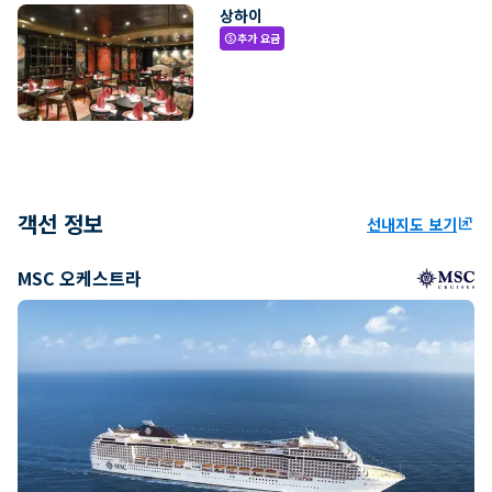
상하이
추가 요금
paid
객선 정보
선내지도 보기
ungroup
MSC 오케스트라