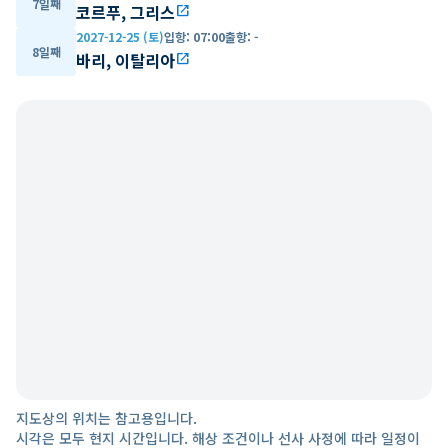
7일째
코르푸, 그리스
open_in_new
2027-12-25 (토)
입항
:
07:00
출항
:
-
8일째
바리, 이탈리아
open_in_new
지도상의 위치는 참고용입니다.
시각은 모두 현지 시간입니다. 해상 조건이나 선사 사정에 따라 일정이