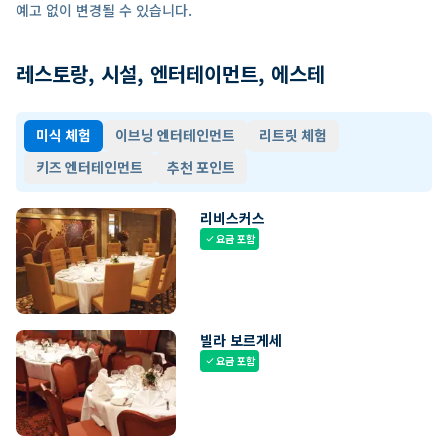
예고 없이 변경될 수 있습니다.
레스토랑, 시설, 엔터테이먼트, 에스테
미식 체험
이브닝 엔터테인먼트
리트릿 체험
키즈 엔터테인먼트
추천 포인트
리비스커스
요금 포함
check
빌라 보르게세
요금 포함
check