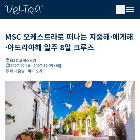
ading...
딩
menu
…
search
MSC 오케스트라로 떠나는 지중해·에게해
·아드리아해 일주 8일 크루즈
directions_boat
MSC 오케스트라
card_travel
2027-12-18
-
2027-12-25
(
8일
)
location_on
바리 출발 - 바리 도착