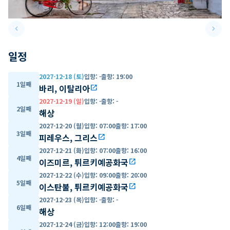
keyboard_arrow_left
keyboard_arrow_right
Previous slide
Next 
일정
2027-12-18 (토)
입항
:
-
출항
:
19:00
1일째
바리, 이탈리아
open_in_new
2027-12-19 (일)
입항
:
-
출항
:
-
2일째
해상
2027-12-20 (월)
입항
:
07:00
출항
:
17:00
3일째
피레우스, 그리스
open_in_new
2027-12-21 (화)
입항
:
07:00
출항
:
16:00
4일째
이즈미르, 튀르키예공화국
open_in_new
2027-12-22 (수)
입항
:
09:00
출항
:
20:00
5일째
이스탄불, 튀르키예공화국
open_in_new
2027-12-23 (목)
입항
:
-
출항
:
-
6일째
해상
2027-12-24 (금)
입항
:
12:00
출항
:
19:00