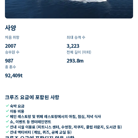
사양
처음 취항
최대 승객 수
2007
3,223
승무원 수
전체 길이 (미터)
987
293.8
m
총 톤수
92,409
t
크루즈 요금에 포함된 사항
check
숙박 요금
check
이동 비용
check
메인 레스토랑 및 뷔페 레스토랑에서의 아침, 점심, 저녁 식사
check
쇼, 이벤트 등 엔터테인먼트
check
선내 시설 이용료 (피트니스 센터, 수영장, 자쿠지, 클럽 라운지, 도서관 등)
check
선내 액티비티 (게임, 퀴즈, 공예 교실 등)
크루즈 요금에 포함되지 않은 사항