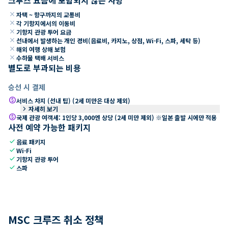
close
자택 ~ 항구까지의 교통비
close
각 기항지에서의 이동비
close
기항지 관광 투어 요금
close
선내에서 발생하는 개인 경비(음료비, 카지노, 상점, Wi-Fi, 스파, 세탁 등)
close
해외 여행 상해 보험
close
수하물 택배 서비스
별도로 부과되는 비용
승선 시 결제
paid
서비스 차지 (선내 팁) (2세 미만은 대상 제외)
keyboard_arrow_right
자세히 보기
paid
국제 관광 여객세: 1인당 3,000엔 상당 (2세 미만 제외) ※일본 출발 시에만 적용
사전 예약 가능한 패키지
check
음료 패키지
check
Wi-Fi
check
기항지 관광 투어
check
스파
MSC 크루즈 취소 정책