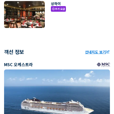
상하이
추가 요금
paid
객선 정보
선내지도 보기
ungroup
MSC 오케스트라