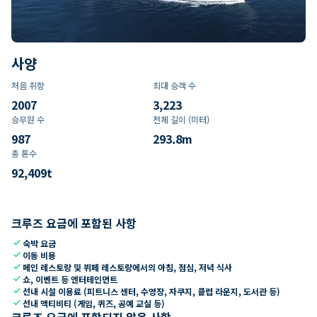
사양
처음 취항
최대 승객 수
2007
3,223
승무원 수
전체 길이 (미터)
987
293.8
m
총 톤수
92,409
t
크루즈 요금에 포함된 사항
check
숙박 요금
check
이동 비용
check
메인 레스토랑 및 뷔페 레스토랑에서의 아침, 점심, 저녁 식사
check
쇼, 이벤트 등 엔터테인먼트
check
선내 시설 이용료 (피트니스 센터, 수영장, 자쿠지, 클럽 라운지, 도서관 등)
check
선내 액티비티 (게임, 퀴즈, 공예 교실 등)
크루즈 요금에 포함되지 않은 사항