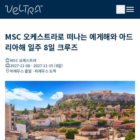
ading...
딩
menu
…
search
MSC 오케스트라로 떠나는 에게해와 아드
리아해 일주 8일 크루즈
directions_boat
MSC 오케스트라
card_travel
2027-11-08
-
2027-11-15
(
8일
)
location_on
피레우스 출발 - 피레우스 도착