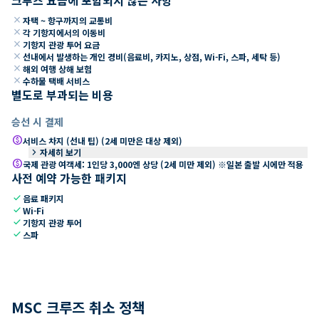
close
자택 ~ 항구까지의 교통비
close
각 기항지에서의 이동비
close
기항지 관광 투어 요금
close
선내에서 발생하는 개인 경비(음료비, 카지노, 상점, Wi-Fi, 스파, 세탁 등)
close
해외 여행 상해 보험
close
수하물 택배 서비스
별도로 부과되는 비용
승선 시 결제
paid
서비스 차지 (선내 팁) (2세 미만은 대상 제외)
keyboard_arrow_right
자세히 보기
paid
국제 관광 여객세: 1인당 3,000엔 상당 (2세 미만 제외) ※일본 출발 시에만 적용
사전 예약 가능한 패키지
check
음료 패키지
check
Wi-Fi
check
기항지 관광 투어
check
스파
MSC 크루즈 취소 정책