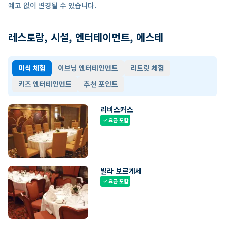
예고 없이 변경될 수 있습니다.
레스토랑, 시설, 엔터테이먼트, 에스테
미식 체험
이브닝 엔터테인먼트
리트릿 체험
키즈 엔터테인먼트
추천 포인트
리비스커스
요금 포함
check
빌라 보르게세
요금 포함
check