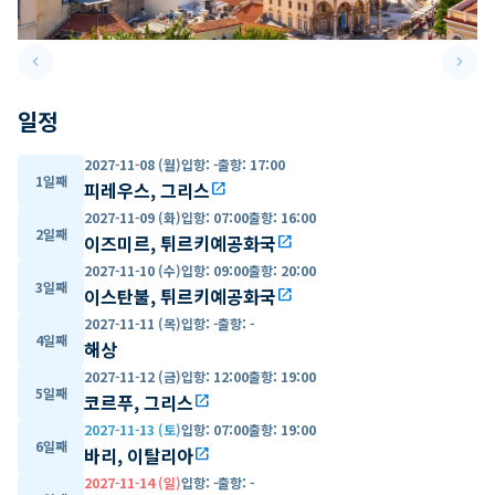
keyboard_arrow_left
keyboard_arrow_right
Previous slide
Next 
일정
2027-11-08 (월)
입항
:
-
출항
:
17:00
1일째
피레우스, 그리스
open_in_new
2027-11-09 (화)
입항
:
07:00
출항
:
16:00
2일째
이즈미르, 튀르키예공화국
open_in_new
2027-11-10 (수)
입항
:
09:00
출항
:
20:00
3일째
이스탄불, 튀르키예공화국
open_in_new
2027-11-11 (목)
입항
:
-
출항
:
-
4일째
해상
2027-11-12 (금)
입항
:
12:00
출항
:
19:00
5일째
코르푸, 그리스
open_in_new
2027-11-13 (토)
입항
:
07:00
출항
:
19:00
6일째
바리, 이탈리아
open_in_new
2027-11-14 (일)
입항
:
-
출항
:
-