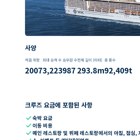
사양
처음 취항
최대 승객 수
승무원 수
전체 길이 (미터)
총 톤수
2007
3,223
987
293.8
m
92,409
t
크루즈 요금에 포함된 사항
check
숙박 요금
check
이동 비용
check
메인 레스토랑 및 뷔페 레스토랑에서의 아침, 점심, 