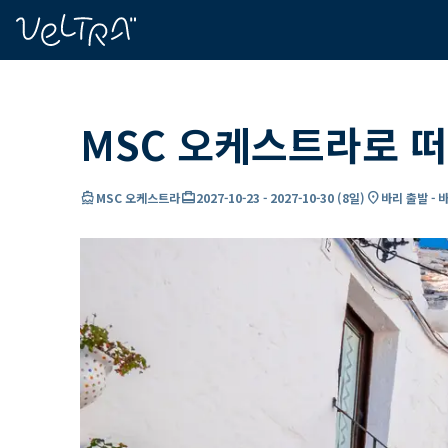
ading...
딩
…
MSC 오케스트라로 떠
directions_boat
card_travel
location_on
MSC 오케스트라
2027-10-23
-
2027-10-30
(
8일
)
바리 출발 - 