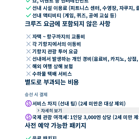
check
쇼, 이벤트 등 엔터테인먼트
check
선내 시설 이용료 (피트니스 센터, 수영장, 자쿠지, 
check
선내 액티비티 (게임, 퀴즈, 공예 교실 등)
크루즈 요금에 포함되지 않은 사항
close
자택 ~ 항구까지의 교통비
close
각 기항지에서의 이동비
close
기항지 관광 투어 요금
close
선내에서 발생하는 개인 경비(음료비, 카지노, 상점, Wi
close
해외 여행 상해 보험
close
수하물 택배 서비스
별도로 부과되는 비용
승선 시 결제
paid
서비스 차지 (선내 팁) (2세 미만은 대상 제외)
keyboard_arrow_right
자세히 보기
paid
국제 관광 여객세: 1인당 3,000엔 상당 (2세 미만
사전 예약 가능한 패키지
check
음료 패키지