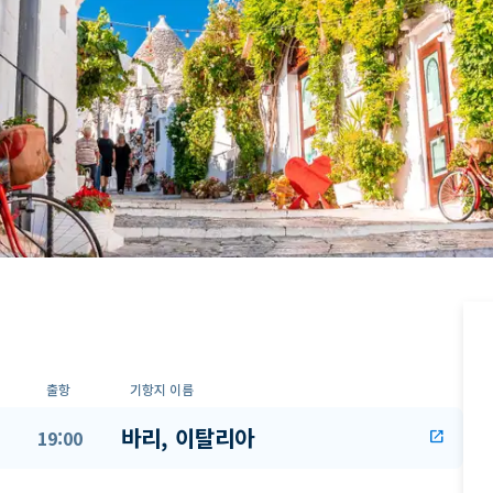
출항
기항지 이름
바리, 이탈리아
19:00
open_in_new