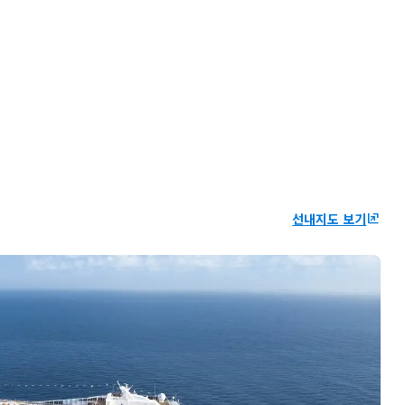
선내지도 보기
ungroup