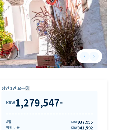
keyboard_arrow_left
keyboard_arrow_right
Previous slide
Next slide
성인 1인 요금
info
1,279,547
-
KRW
8일
937,955
KRW
항만 비용
341,592
KRW