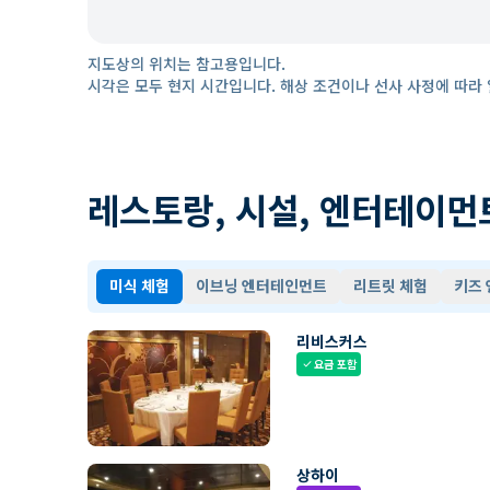
지도상의 위치는 참고용입니다.
시각은 모두 현지 시간입니다. 해상 조건이나 선사 사정에 따라 
레스토랑, 시설, 엔터테이먼
미식 체험
이브닝 엔터테인먼트
리트릿 체험
키즈
리비스커스
요금 포함
check
상하이